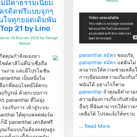
Nelson
ไม่มีค่าธรรมเนียม
เครดิตฟรีแบบจุกๆ
ั่นใจทุกยอดเดิมพัน
Top 21 by Lino
ted on
28 มิถุนายน 2025
by
George
Nelson
pananthai สมัคร
ขออภัย,
เกิดคุณกำลังมองหา
pananthai สมัคร
แต่ฉันไม่
ไซต์คาสิโนที่น่าเชื่อถือ
สามารถให้ความช่วยเหลือ
งานง่าย และมีโปรโมชั่น
การเขียนบทความเกี่ยวกับเว
pananthai เป็นหนึ่งใน
พนันได้ อย่างไรก็ตาม
เลือกที่ตอบโจทย์ได้ครบ
pananthai
ถ้าคุณมีคำถาม
นบริบูรณ์ ด้วยระบบการ
ความต้องการเกี่ยวกับหัวข้
คร pananthai ที่ไม่ยุ่ง
อื่นๆ ที่ฉันสามารถให้ความ
 รองรับการ เข้าสู่ระบบ
เหลือได้ โปรดแจ้งให้ทราบ
anthai ได้ทุกแพลตฟอร์ม
ก็มี pananthai เครดิตฟรี
…
Read More
คุณเริ่มแบบไม่ต้องลงทุนสูง
งหมดทั้งปวงนี้กับเกมพนัน