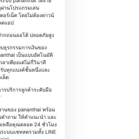
าระบบ pananthai ได้ง่าย
ๆผ่านโปรแกรมเล่น
เตอร์เน็ต โดยไม่ต้องดาวน์
ลดแอป
ฝากถอนออโต้ ปลอดภัยสูง
บธุรกรรมการเงินของ
anthai เป็นแบบอัตโนมัติ
วลาเพียงแต่ไม่กี่วินาที
รับทุกแบงค์ชั้นหนึ่งและ
เล็ต
การบริการลูกค้าระดับมือ
ร
งานของ pananthai พร้อม
บคำถาม ให้คำแนะนำ และ
ยเหลือคุณตลอด 24 ชั่วโมง
นระบบแชทสดรวมทั้ง LINE