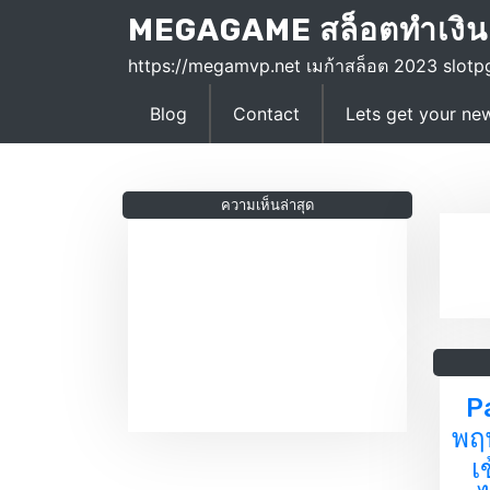
S
MEGAGAME สล็อตทำเงิน
k
i
https://megamvp.net เมก้าสล็อต 2023 slotpg j
p
Blog
Contact
Lets get your new
t
o
c
o
ความเห็นล่าสุด
n
t
e
n
t
P
พฤ
เ