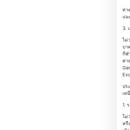
ค่า
แนะ
3. 
ไม่
บาค
กีฬ
ค่า
Ga
Evo
ประ
เหน
1. 
ไม่
หรื