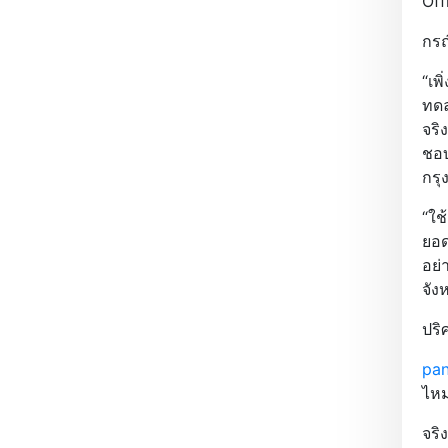
Off
กรณ
“เพ
ทดล
จริ
ชอบ
กร
“ใช
ยอด
อย่
จัง
ปริ
pan
ไห
จริ