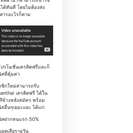
ได้ทันที โดยไม่ต้องส่ง
สารอะไรก็ตาม
โปรโมชั่นเครดิตฟรีและก็
สที่คุ้มค่า
ชิกใหม่สามารถรับ
anthai เครดิตฟรี ได้ใน
ทีข้างหลังสมัคร พร้อม
ัสอื่นๆเยอะแยะ ได้แก่:
นัสฝากหนแรก 50%
ยอดเสียรายวัน