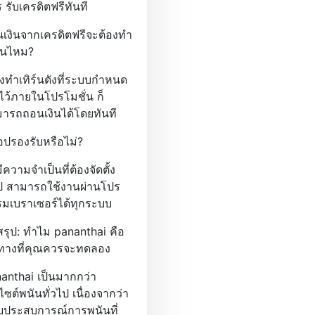
 รับเครดิตฟรีทันที
เงินจากเครดิตฟรีจะต้องทำ
ร์นไหม?
ยงทำเทิร์นดังที่ระบบกำหนด
ไว้ภายในโปรโมชั่น ก็
ารถถอนเงินได้โดยทันที
อปรองรับหรือไม่?
มีความจำเป็นที่ต้องจัดตั้ง
 สามารถใช้งานผ่านโปร
มเบราเซอร์ได้ทุกระบบ
รุป: ทำไม pananthai คือ
ทางที่คุณควรจะทดลอง
anthai เป็นมากกว่า
บไซต์พนันทั่วไป เนื่องจากว่า
ประสบการณ์การพนันที่