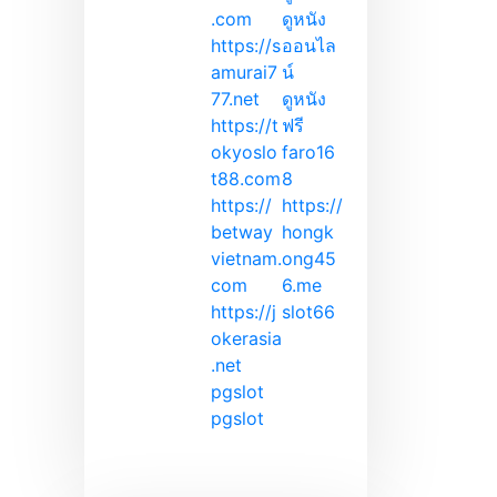
.com
ดูหนัง
https://s
ออนไล
amurai7
น์
77.net
ดูหนัง
https://t
ฟรี
okyoslo
faro16
t88.com
8
https://
https://
betway
hongk
vietnam.
ong45
com
6.me
https://j
slot66
okerasia
.net
pgslot
pgslot