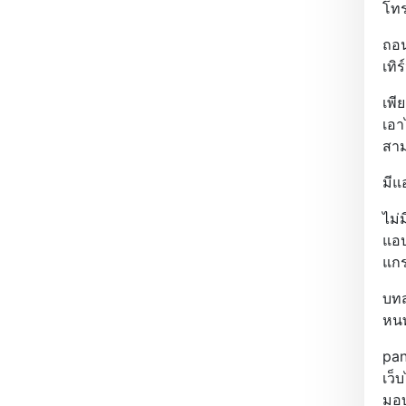
โทร
ถอน
เทิ
เพี
เอา
สาม
มีแ
ไม่
แอป
แกร
บทส
หน
pan
เว็
มอบ