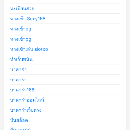
ทะเบียนสวย
ทางเข้า Sexy168
ทางเข้าpg
ทางเข้าpg
ทางเข้าเล่น slotxo
ทำเว็บพนัน
บาคาร่า
บาคาร่า
บาคาร่า168
บาคาร่าออนไลน์
บาคาร่าเว็บตรง
ปั่นสล็อต