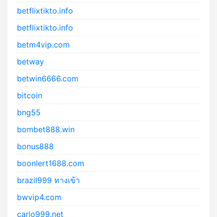
betflixtikto.info
betflixtikto.info
betm4vip.com
betway
betwin6666.com
bitcoin
bng55
bombet888.win
bonus888
boonlert1688.com
brazil999 ทางเข้า
bwvip4.com
carlo999.net