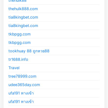
thehulk88
thehulk888.com
tia8kingbet.com
tia8kingbet.com
tkbpgg.com
tkbpgg.com
tookhuay 88 ถูกหวย88
tr1688.info
Travel
tree78999.com
udee365day.com
ufa191 ทางเข้า
ufa191 ทางเข้า