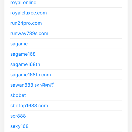
royal online
royaleluxee.com
run24pro.com
runway789s.com
sagame
sagame168
sagame168th
sagame168th.com
sawan888 เครดิตฟรี
sbobet
sbotop1688.com
scr888
sexy168