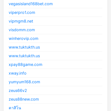
vegasisland168bet.com
viperpro1.com
vipmgm8.net
visdomm.com
winherovip.com
www.tuktukth.us
www.tuktukth.us
xpay88game.com
xway.info
yumyum168.com
zeus66v2
zeus88new.com
คาสิโน