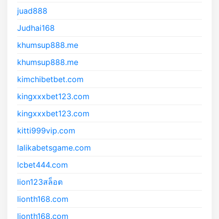
juad888
Judhai168
khumsup888.me
khumsup888.me
kimchibetbet.com
kingxxxbet123.com
kingxxxbet123.com
kitti999vip.com
lalikabetsgame.com
lcbet444.com
lion123สล็อต
lionth168.com
lionth168.com