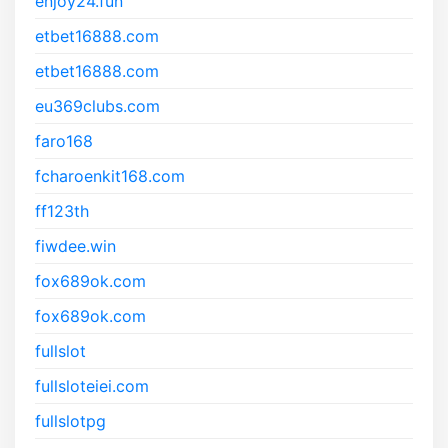
enjoy24.fun
etbet16888.com
etbet16888.com
eu369clubs.com
faro168
fcharoenkit168.com
ff123th
fiwdee.win
fox689ok.com
fox689ok.com
fullslot
fullsloteiei.com
fullslotpg