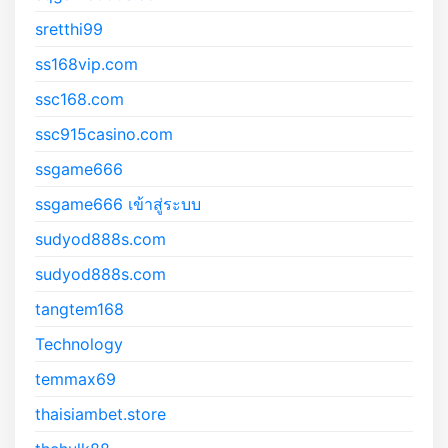
sretthi99
ss168vip.com
ssc168.com
ssc915casino.com
ssgame666
ssgame666 เข้าสู่ระบบ
sudyod888s.com
sudyod888s.com
tangtem168
Technology
temmax69
thaisiambet.store