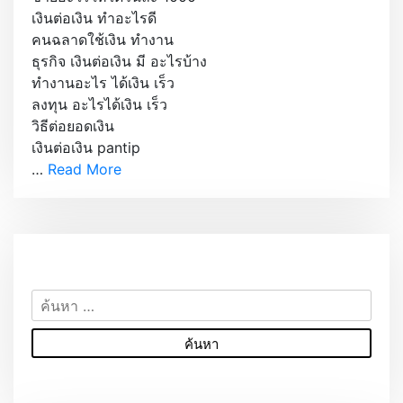
เงินต่อเงิน ทําอะไรดี
คนฉลาดใช้เงิน ทำงาน
ธุรกิจ เงินต่อเงิน มี อะไรบ้าง
ทํางานอะไร ได้เงิน เร็ว
ลงทุน อะไรได้เงิน เร็ว
วิธีต่อยอดเงิน
เงินต่อเงิน pantip
…
Read More
ค้
น
ห
า
สำ