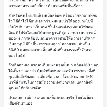
กำไรที่ได้มาฟรีๆนั้น ผมเอาไปต่อยอดกับเกมอื่นๆที่ใช้
ความสามารถแล้วก็การคำนวณเพิ่มขึ้นเรื่อยๆ
สำหรับคนไหนกันที่เริ่มเบื่อสล็อต หรืออยากหาเกมที่จบ
ไว ได้กำไรได้แน่นอนกว่า ผมแนะนำให้ลองแวะไปที่
เว็บไซต์บาคาร่าเว็บตรง ซึ่งเป็นแหล่งรวมเกมไพ่ยอด
นิยมที่โปร่งใสและได้มาตรฐานที่สุด จากประสบการณ์
ของผม การสลับไปเล่นบาคาร่าช่วยให้พวกเราบริหาร
เงินลงทุนได้นิ่งขึ้น เพราะเหตุว่าโอกาสชนะมันเป็น
50:50 แตกต่างจากสล็อตที่เน้นพึ่งดวงรวมทั้งจังหวะ
ของโบนัส
ถ้าเกิดถามผมจากคนที่เคยผ่านจุดนั้นมา สล็อต168 บอก
ได้เต็มปากเลยว่า คุ้มค่าที่จะทดลองครับ เพราะว่าสิ่งที่
คุณเสียมีเพียงอย่างเดียวคือ เวลา โดยประมาณ 5-10
นาทีสำหรับในการสมัครรวมทั้งนั่งกดเล่น แต่ว่าสิ่งที่
คุณจะได้กลับมาคือ:
ประสบการณ์การเล่นเกมสล็อตระบบจริง โดยไม่ต้อง
เสี่ยงเงินตนเอง