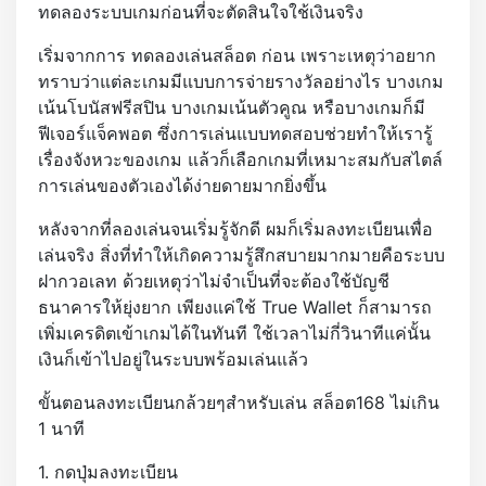
ทดลองระบบเกมก่อนที่จะตัดสินใจใช้เงินจริง
เริ่มจากการ ทดลองเล่นสล็อต ก่อน เพราะเหตุว่าอยาก
ทราบว่าแต่ละเกมมีแบบการจ่ายรางวัลอย่างไร บางเกม
เน้นโบนัสฟรีสปิน บางเกมเน้นตัวคูณ หรือบางเกมก็มี
ฟีเจอร์แจ็คพอต ซึ่งการเล่นแบบทดสอบช่วยทำให้เรารู้
เรื่องจังหวะของเกม แล้วก็เลือกเกมที่เหมาะสมกับสไตล์
การเล่นของตัวเองได้ง่ายดายมากยิ่งขึ้น
หลังจากที่ลองเล่นจนเริ่มรู้จักดี ผมก็เริ่มลงทะเบียนเพื่อ
เล่นจริง สิ่งที่ทำให้เกิดความรู้สึกสบายมากมายคือระบบ
ฝากวอเลท ด้วยเหตุว่าไม่จำเป็นที่จะต้องใช้บัญชี
ธนาคารให้ยุ่งยาก เพียงแค่ใช้ True Wallet ก็สามารถ
เพิ่มเครดิตเข้าเกมได้ในทันที ใช้เวลาไม่กี่วินาทีแค่นั้น
เงินก็เข้าไปอยู่ในระบบพร้อมเล่นแล้ว
ขั้นตอนลงทะเบียนกล้วยๆสำหรับเล่น สล็อต168 ไม่เกิน
1 นาที
1. กดปุ่มลงทะเบียน