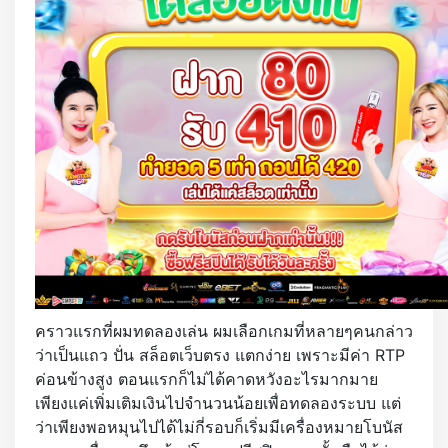
คราวแรกที่ผมทดลองเล่น ผมเลือกเกมที่หลายๆคนกล่าว
ว่าเป็นแถว ปั่น สล็อตเว็บตรง แตกง่าย เพราะมีค่า RTP
ค่อนข้างสูง ตอนแรกก็ไม่ได้คาดหวังอะไรมากมาย
เพียงแค่เพิ่มเติมเงินไปจำนวนน้อยเพื่อทดลองระบบ แต่
ว่าเพียงพอหมุนไปได้ไม่กี่รอบก็เริ่มมีเครื่องหมายโบนัส