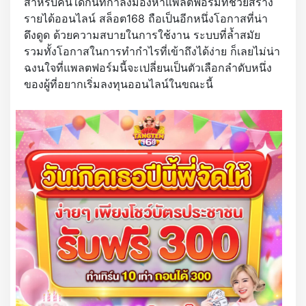
สำหรับคนใดกันที่กำลังมองหาแพลตฟอร์มที่ช่วยสร้าง
รายได้ออนไลน์ สล็อต168 ถือเป็นอีกหนึ่งโอกาสที่น่า
ดึงดูด ด้วยความสบายในการใช้งาน ระบบที่ล้ำสมัย
รวมทั้งโอกาสในการทำกำไรที่เข้าถึงได้ง่าย ก็เลยไม่น่า
ฉงนใจที่แพลตฟอร์มนี้จะเปลี่ยนเป็นตัวเลือกลำดับหนึ่ง
ของผู้ที่อยากเริ่มลงทุนออนไลน์ในขณะนี้