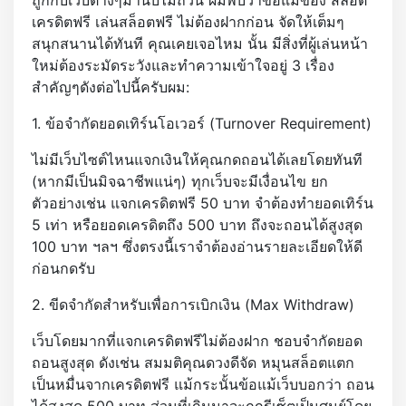
ถูกกับเว็บต่างๆมานับไม่ถ้วน ผมพบว่าข้อแม้ของ สล็อต
เครดิตฟรี เล่นสล็อตฟรี ไม่ต้องฝากก่อน จัดให้เต็มๆ
สนุกสนานได้ทันที คุณเคยเจอไหม นั้น มีสิ่งที่ผู้เล่นหน้า
ใหม่ต้องระมัดระวังและทำความเข้าใจอยู่ 3 เรื่อง
สำคัญๆดังต่อไปนี้ครับผม:
1. ข้อจำกัดยอดเทิร์นโอเวอร์ (Turnover Requirement)
ไม่มีเว็บไซต์ไหนแจกเงินให้คุณกดถอนได้เลยโดยทันที
(หากมีเป็นมิจฉาชีพแน่ๆ) ทุกเว็บจะมีเงื่อนไข ยก
ตัวอย่างเช่น แจกเครดิตฟรี 50 บาท จำต้องทำยอดเทิร์น
5 เท่า หรือยอดเครดิตถึง 500 บาท ถึงจะถอนได้สูงสุด
100 บาท ฯลฯ ซึ่งตรงนี้เราจำต้องอ่านรายละเอียดให้ดี
ก่อนกดรับ
2. ขีดจำกัดสำหรับเพื่อการเบิกเงิน (Max Withdraw)
เว็บโดยมากที่แจกเครดิตฟรีไม่ต้องฝาก ชอบจำกัดยอด
ถอนสูงสุด ดังเช่น สมมติคุณดวงดีจัด หมุนสล็อตแตก
เป็นหมื่นจากเครดิตฟรี แม้กระนั้นข้อแม้เว็บบอกว่า ถอน