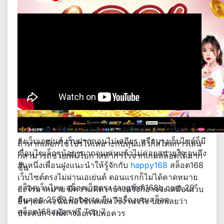
ผมเป็นคนหนึ่งที่เคยลองเล่นสล็อตมาหลายเว็บไซต์ ทั้ง
ยังเว็บเอเย่นต์ เว็บฝากถอนไม่เสถียร หรือบางเว็บไซต์ก็มี
ถ้าหากเลือกใช้โปรให้เหมาะกับทุนแล้วก็สไตล์การเล่น
เงื่อนไขเล็กๆน้อยๆมากจนเล่นแล้วไม่ค่อยสบายใจ จนถึง
ก็สามารถช่วยเพิ่มโอกาสทำกำไรจากเกมสล็อตได้มาก
วันหนึ่งเพื่อนฝูงแนะนำให้รู้จักกับ
happy168
สล็อต168
ขึ้น
เว็บไซต์ตรงไม่ผ่านเอเย่นต์ ตอนแรกก็ไม่ได้คาดหมาย
สล็อตเว็บไทย สล็อตเว็บตรง tangtem168b.com 29
อะไรมากมาย มีความคิดว่าบางครั้งก็อาจจะเสมือนเว็บ
มีนาคม 2569 Roberta ยืน 1 เรื่องเกมสล็อต
อื่นๆแม้กระนั้นพอใช้ทดลองใช้งานจริง บอกเลยว่า
สล็อต168สมัครฟรี Top 7
ประสบการณ์ต่างออกไปพอควร