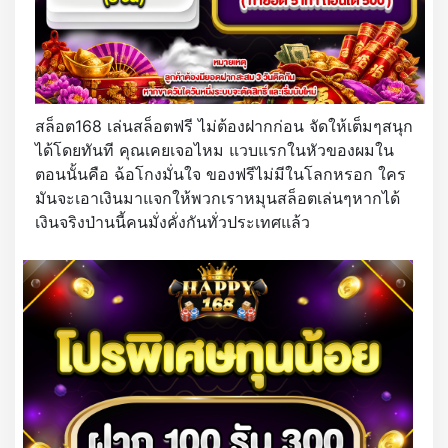
สล็อต168 เล่นสล็อตฟรี ไม่ต้องฝากก่อน จัดให้เต็มๆสนุก
ได้โดยทันที คุณเคยเจอไหม แวบแรกในหัวของผมใน
ตอนนั้นคือ ฉ้อโกงมั่นใจ ของฟรีไม่มีในโลกหรอก ใคร
มันจะเอาเงินมาแจกให้พวกเราหมุนสล็อตเล่นๆหากได้
เงินจริงป่านนี้คนมั่งคั่งกันทั่วประเทศแล้ว