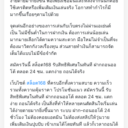
ง่ายดายมากยิ่งขึ้น พอเพียงเชื่อมั่นและหลังจากนั้นก็ค่อย
ใช้เครดิตหรือเพิ่มเติมเงินเล่นจริง โอกาสทำกำไรก็มี
มากขึ้นเรื่อยๆตามไปด้วย
จุดเด่นอีกอย่างของการเล่นกับเว็บตรงไม่ผ่านเอเย่นต์
เป็น ไม่มีขั้นต่ำในการฝากเงิน ต้องการเล่นน้อยเล่น
มากมายเลือกได้ตามความสะดวก มือใหม่ไม่จำเป็นที่จะ
ต้องมาวิตกกังวลเรื่องทุน ส่วนสายทำเงินก็สามารถจัด
เต็มได้แบบไม่มีข้อจำกัด
สมัครวันนี้ สล็อต168 รับสิทธิพิเศษในทันที ฝากถอนออ
โต้ ตลอด 24 ชม. แตกง่าย ถอนได้จริง
เว็บไซต์
สล็อต168
ที่ครบอีกทั้งความสบาย ความเร็ว
รวมทั้งความคุ้มราคา โปรโมชั่นแนว สมัครวันนี้ รับ
สิทธิพิเศษในทันที ฝากถอนออโต้ ตลอด 24 ชม. แตก
ง่าย ถอนได้จริง เป็นสิ่งที่ทำให้หลายคนตัดสินใจเริ่มเล่น
ได้ง่ายดายมากยิ่งขึ้นมาก ระบบ ฝาก–ถอนออโต้ 24
ชั่วโมง ไม่ต้องคอยแอดมิน ไม่ต้องส่งสลิปให้วุ่นวาย
เพิ่มเติมเงินปุบปับ เข้าเกมได้โดยทันที แล้วก็เวลาถอนได้