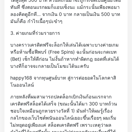
ได้สูงสุด 500 บาท ส่วนที่เกินมาจะถูกรีเซ็ตเป็นศูนย์โดย
ทันที ซึ่งตอนแรกผมก็แอบเซ็งนะ แม้กระนั้นเพียงพอมา
ลองคิดดูอีกที… จากเงิน 0 บาท กลายเป็นเงิน 500 บาท
มันก็คือ กำไรเนื้อๆปะขำๆ
3. ค่ายเกมที่ร่วมรายการ
บางคราวเครดิตฟรีจะล็อกให้เล่นได้เฉพาะบางค่ายเกม
หรือห้ามซื้อฟีพบร์ (Free Spins) ฉะนั้นก่อนจะกดเบท
(Bet) เช็กให้ดีก่อน ไม่งั้นถ้าหากทำผิดกฎ ยอดที่เล่นได้
บางทีก็อาจจะกลายเป็นโมฆะได้นะครับ
happy168 จากทุนศูนย์บาท สู่การต่อยอดในโลกคาสิ
โนออนไลน์
ภายหลังที่ผมสามารถปลดล็อกเบิกเงินก้อนแรกจาก
เครดิตฟรีสล็อตได้เสร็จ (ขณะนั้นได้มา 300 บาทถ้วน
ชอบใจเหมือนถูกหวยรางวัลที่ 1) มันทำให้ผมรู้เรื่อง
กลไกของเว็บไซต์พนันออนไลน์เยอะขึ้นเรื่อยๆ ผมเริ่ม
ไม่หยุดอยู่เพียงแค่ สล็อตเครดิตฟรี เพราะเหตุว่าผล