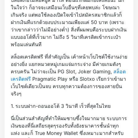
ปลอดภัยไม่ล้อคยูส มาให้ ตอนแรกผมก็ยังสงสัยนะ นึก
ในใจว่า ก็อาจจะเสมือนเว็บอื่นๆที่เคยพบล่ะ โฆษณา
เกินจริง แต่พอใช้ลองเปิดใจเข้าไปสมัครสมาชิกแล้วก็
ฝากเงินทีแรกด้วยงบประมาณเพียงแค่ 50 บาท (เพราะ
ว่าเขากล่าวว่าไม่มีอย่างต่ำ) สิ่งที่ผมพบคือระบบฝากเงิน
แบบออโต้ที่เร็วมาก ไม่ถึง 5 วินาทีเครดิตเข้ากระเป๋า
พร้อมเล่นทันที
สล็อตเครดิตฟรี ที่สำคัญเป็น เค้าหน้าเว็บไซต์ใช้งานง่าย
อย่างยิ่ง แยกหมวดหมู่เกมแจ่มกระจ่าง มีค่ายเกมดังๆ
ครบครัน ไม่ว่าจะเป็น PG Slot, Joker Gaming,
สล็อต
เครดิตฟรี
Pragmatic Play หรือ Slotxo เรียกว่าเข้ามา
เว็บไซต์เดียวเป็นจบ ครบทุกความต้องการของสายปั่น
จริงๆ
1. ระบบฝาก-ถอนออโต้ 3 วินาที เร็วที่สุดในไทย
นี่เป็นส่วนสำคัญที่ทำให้ผมซาบซึ้งใจมากมาย ระบบการ
เงินของที่นี่เสถียรสุดๆรองรับทั้งยังธนาคารชั้นนำทุก
แห่ง และก็ True Money Wallet ซึ่งเหมาะมากสำหรับ