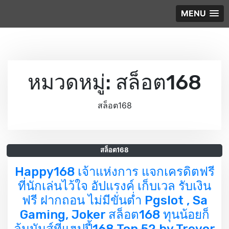
MENU
S
k
หมวดหมู่:
สล็อต168
i
p
สล็อต168
t
o
c
o
สล็อต168
n
t
Happy168 เจ้าแห่งการ แจกเครดิตฟรี
e
ที่นักเล่นไว้ใจ อัปแรงค์ เก็บเวล รับเงิน
n
ฟรี ฝากถอน ไม่มีขั่นต่ำ Pgslot , Sa
t
Gaming, Joker สล็อต168 ทุนน้อยก็