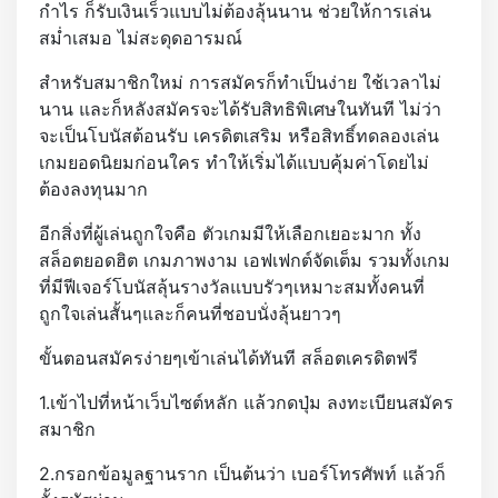
กำไร ก็รับเงินเร็วแบบไม่ต้องลุ้นนาน ช่วยให้การเล่น
สม่ำเสมอ ไม่สะดุดอารมณ์
สำหรับสมาชิกใหม่ การสมัครก็ทำเป็นง่าย ใช้เวลาไม่
นาน และก็หลังสมัครจะได้รับสิทธิพิเศษในทันที ไม่ว่า
จะเป็นโบนัสต้อนรับ เครดิตเสริม หรือสิทธิ์ทดลองเล่น
เกมยอดนิยมก่อนใคร ทำให้เริ่มได้แบบคุ้มค่าโดยไม่
ต้องลงทุนมาก
อีกสิ่งที่ผู้เล่นถูกใจคือ ตัวเกมมีให้เลือกเยอะมาก ทั้ง
สล็อตยอดฮิต เกมภาพงาม เอฟเฟกต์จัดเต็ม รวมทั้งเกม
ที่มีฟีเจอร์โบนัสลุ้นรางวัลแบบรัวๆเหมาะสมทั้งคนที่
ถูกใจเล่นสั้นๆและก็คนที่ชอบนั่งลุ้นยาวๆ
ขั้นตอนสมัครง่ายๆเข้าเล่นได้ทันที สล็อตเครดิตฟรี
1.เข้าไปที่หน้าเว็บไซต์หลัก แล้วกดปุ่ม ลงทะเบียนสมัคร
สมาชิก
2.กรอกข้อมูลฐานราก เป็นต้นว่า เบอร์โทรศัพท์ แล้วก็