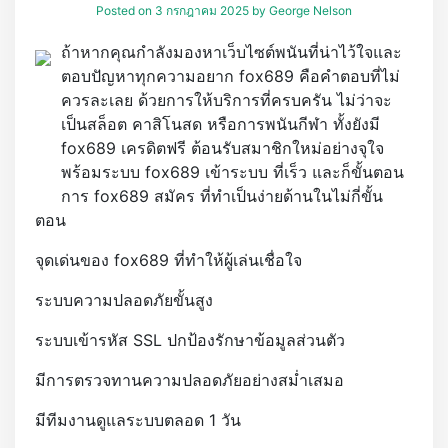
Posted on
3 กรกฎาคม 2025
by
George Nelson
ถ้าหากคุณกำลังมองหาเว็บไซต์พนันที่น่าไว้ใจและ
ตอบปัญหาทุกความอยาก fox689 คือคำตอบที่ไม่
ควรละเลย ด้วยการให้บริการที่ครบครัน ไม่ว่าจะ
เป็นสล็อต คาสิโนสด หรือการพนันกีฬา ทั้งยังมี
fox689 เครดิตฟรี ต้อนรับสมาชิกใหม่อย่างจุใจ
พร้อมระบบ fox689 เข้าระบบ ที่เร็ว และก็ขั้นตอน
การ fox689 สมัคร ที่ทำเป็นง่ายด้านในไม่กี่ขั้น
ตอน
จุดเด่นของ fox689 ที่ทำให้ผู้เล่นเชื่อใจ
ระบบความปลอดภัยขั้นสูง
ระบบเข้ารหัส SSL ปกป้องรักษาข้อมูลส่วนตัว
มีการตรวจทานความปลอดภัยอย่างสม่ำเสมอ
มีทีมงานดูแลระบบตลอด 1 วัน