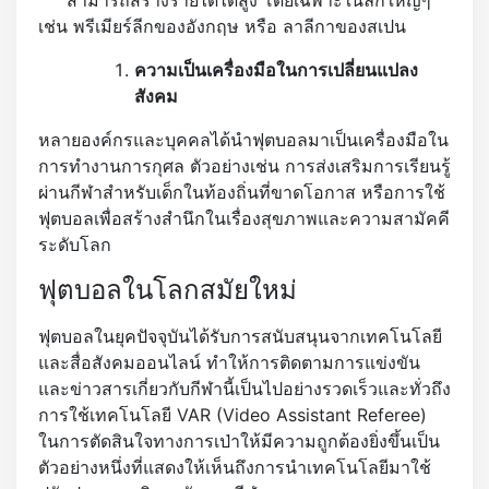
เช่น พรีเมียร์ลีกของอังกฤษ หรือ ลาลีกาของสเปน
ความเป็นเครื่องมือในการเปลี่ยนแปลง
สังคม
หลายองค์กรและบุคคลได้นำฟุตบอลมาเป็นเครื่องมือใน
การทำงานการกุศล ตัวอย่างเช่น การส่งเสริมการเรียนรู้
ผ่านกีฬาสำหรับเด็กในท้องถิ่นที่ขาดโอกาส หรือการใช้
ฟุตบอลเพื่อสร้างสำนึกในเรื่องสุขภาพและความสามัคคี
ระดับโลก
ฟุตบอลในโลกสมัยใหม่
ฟุตบอลในยุคปัจจุบันได้รับการสนับสนุนจากเทคโนโลยี
และสื่อสังคมออนไลน์ ทำให้การติดตามการแข่งขัน
และข่าวสารเกี่ยวกับกีฬานี้เป็นไปอย่างรวดเร็วและทั่วถึง
การใช้เทคโนโลยี VAR (Video Assistant Referee)
ในการตัดสินใจทางการเป่าให้มีความถูกต้องยิ่งขึ้นเป็น
ตัวอย่างหนึ่งที่แสดงให้เห็นถึงการนำเทคโนโลยีมาใช้