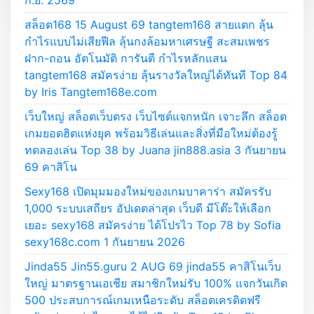
สล็อต168 15 August 69 tangtem168 สายแตก ลุ้น
กำไรแบบไม่เสียฟีล ลุ้นกงล้อมหาเศรษฐี สะสมเพชร
ฝาก-ถอน อัตโนมัติ การันตี กำไรหลักแสน
tangtem168 สมัครง่าย ลุ้นรางวัลใหญ่ได้ทันที Top 84
by Iris Tangtem168e.com
เว็บใหญ่ สล็อตเว็บตรง เว็บไซต์แจกหนัก เจาะลึก สล็อต
เกมยอดฮิตแห่งยุค พร้อมวิธีเล่นและสิ่งที่มือใหม่ต้องรู้
ทดลองเล่น Top 38 by Juana jin888.asia 3 กันยายน
69 คาสิโน
Sexy168 เปิดมุมมองใหม่ของเกมบาคาร่า สมัครรับ
1,000 ระบบเสถียร อัปเดตล่าสุด เว็บดี มีโต๊ะให้เลือก
เยอะ sexy168 สมัครง่าย ได้โปรไว Top 78 by Sofia
sexy168c.com 1 กันยายน 2026
Jinda55 Jin55.guru 2 AUG 69 jinda55 คาสิโนเว็บ
ใหญ่ มาตรฐานเอเชีย สมาชิกใหม่รับ 100% แจกวันเกิด
500 ประสบการณ์เกมเหนือระดับ สล็อตเครดิตฟรี