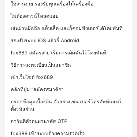
ใช้งานง่าย รองรับทุกเครื่องไม้เครื่องมือ
ไม่ต้องดาวน์โหลดแอป
เล่นผ่านมือถือ แท็บเล็ต และก็คอมพิวเตอร์ได้โดยทันที
รองรับระบบ iOS แล้วก็ Android
fox689 สมัครง่าย เริ่มการเดิมพันได้โดยทันที
วิธีการลงทะเบียนเป็นสมาชิก
เข้าเว็บไซต์ fox689
คลิกที่ปุ่ม “สมัครสมาชิก”
กรอกข้อมูลเบื้องต้น ตัวอย่างเช่น เบอร์โทรศัพท์และก็
ตั้งรหัสผ่าน
การันตีตัวตนผ่านรหัส OTP
fox689 เข้าระบบด้วยความรวดเร็ว