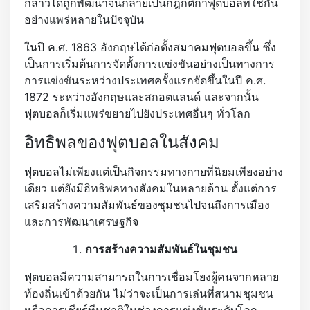
กล่าวได้ถูกพัฒนาจนกลายเป็นกฎกติกาฟุตบอลที่ใช้กัน
อย่างแพร่หลายในปัจจุบัน
ในปี ค.ศ. 1863 อังกฤษได้ก่อตั้งสมาคมฟุตบอลขึ้น ซึ่ง
เป็นการเริ่มต้นการจัดตั้งการแข่งขันอย่างเป็นทางการ
การแข่งขันระหว่างประเทศครั้งแรกจัดขึ้นในปี ค.ศ.
1872 ระหว่างอังกฤษและสกอตแลนด์ และจากนั้น
ฟุตบอลก็เริ่มแพร่ขยายไปยังประเทศอื่นๆ ทั่วโลก
อิทธิพลของฟุตบอลในสังคม
ฟุตบอลไม่เพียงแต่เป็นกิจกรรมทางกายที่นิยมเพียงอย่าง
เดียว แต่ยังมีอิทธิพลทางสังคมในหลายด้าน ตั้งแต่การ
เสริมสร้างความสัมพันธ์ของชุมชนไปจนถึงการเมือง
และการพัฒนาเศรษฐกิจ
การสร้างความสัมพันธ์ในชุมชน
ฟุตบอลมีความสามารถในการเชื่อมโยงผู้คนจากหลาย
ท้องถิ่นเข้าด้วยกัน ไม่ว่าจะเป็นการเล่นที่สนามชุมชน
หรือการเชียร์ทีมชาติในช่วงการแข่งขันระดับโลก