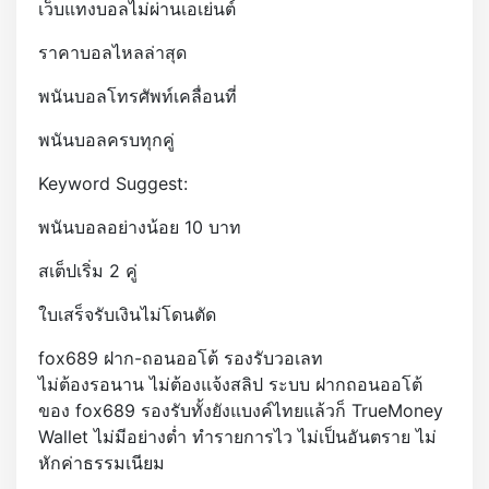
เว็บแทงบอลไม่ผ่านเอเย่นต์
ราคาบอลไหลล่าสุด
พนันบอลโทรศัพท์เคลื่อนที่
พนันบอลครบทุกคู่
Keyword Suggest:
พนันบอลอย่างน้อย 10 บาท
สเต็ปเริ่ม 2 คู่
ใบเสร็จรับเงินไม่โดนตัด
fox689 ฝาก-ถอนออโต้ รองรับวอเลท
ไม่ต้องรอนาน ไม่ต้องแจ้งสลิป ระบบ ฝากถอนออโต้
ของ fox689 รองรับทั้งยังแบงค์ไทยแล้วก็ TrueMoney
Wallet ไม่มีอย่างต่ำ ทำรายการไว ไม่เป็นอันตราย ไม่
หักค่าธรรมเนียม