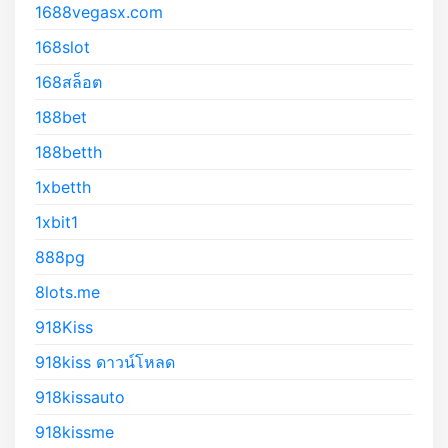
1688vegasx.com
168slot
168สล็อต
188bet
188betth
1xbetth
1xbit1
888pg
8lots.me
918Kiss
918kiss ดาวน์โหลด
918kissauto
918kissme