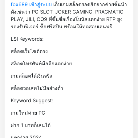
fox689 เข้าสู่ระบบ
เก็บเกมสล็อตยอดฮิตจากค่ายชั้นนำ
ดังเช่นว่า PG SLOT, JOKER GAMING, PRAGMATIC
PLAY, JILI, CQ9 ที่ขึ้นชื่อเรื่องโบนัสแตกง่าย RTP สูง
รองรับฟีเจอร์ ซื้อฟรีสปิน พร้อมให้ทดสอบเล่นฟรี
LSI Keywords:
สล็อตเว็บไซต์ตรง
สล็อตโทรศัพท์มือถือแตกง่าย
เกมสล็อตได้เงินจริง
สล็อตวอเลทไม่มีอย่างต่ำ
Keyword Suggest:
เกมใหม่ค่าย PG
ฝาก 1 บาทก็เล่นได้
แตกง่าย 2024