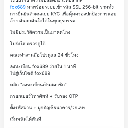
ระบบรักษาความปลอดภัยระดับสากล
fox689
มาพร้อมระบบเข้ารหัส SSL 256-bit รวมทั้ง
การยืนยันตัวตนแบบ KYC เพื่อคุ้มครองปกป้องการแอบ
อ้าง มั่นอกมั่นใจได้ในทุกธุรกรรม
ไม่มีประวัติความเป็นมาคดโกง
โปร่งใส ตรวจดูได้
คณะทำงานมือโปรดูแล 24 ชั่วโมง
ลงทะเบียน fox689 ง่ายใน 1 นาที
ไปสู่เว็บไซต์ fox689
คลิก “ลงทะเบียนเป็นสมาชิก”
กรอกเบอร์โทรศัพท์ + รับรอง OTP
ตั้งรหัสผ่าน + ผูกบัญชีธนาคาร/วอเลท
เริ่มพนันได้ทันที