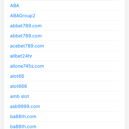
ABA
ABAGroup2
abbet789.com
abbet789.com
acebet789.com
allbet24hr
allone745s.com
alot66
alot666
amb slot
asb9999.com
ba88th.com
ba88th.com