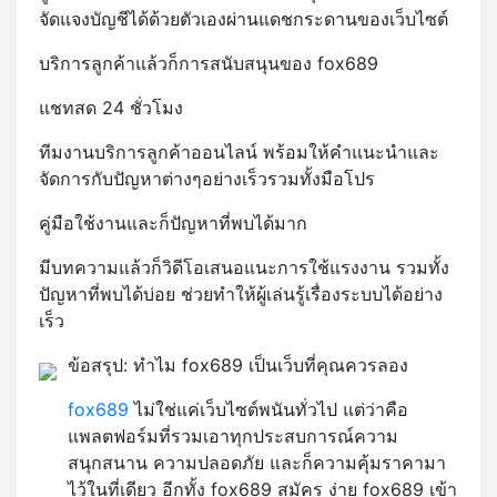
จัดแจงบัญชีได้ด้วยตัวเองผ่านแดชกระดานของเว็บไซต์
บริการลูกค้าแล้วก็การสนับสนุนของ fox689
แชทสด 24 ชั่วโมง
ทีมงานบริการลูกค้าออนไลน์ พร้อมให้คำแนะนำและ
จัดการกับปัญหาต่างๆอย่างเร็วรวมทั้งมือโปร
คู่มือใช้งานและก็ปัญหาที่พบได้มาก
มีบทความแล้วก็วิดีโอเสนอแนะการใช้แรงงาน รวมทั้ง
ปัญหาที่พบได้บ่อย ช่วยทำให้ผู้เล่นรู้เรื่องระบบได้อย่าง
เร็ว
ข้อสรุป: ทำไม fox689 เป็นเว็บที่คุณควรลอง
fox689
ไม่ใช่แค่เว็บไซต์พนันทั่วไป แต่ว่าคือ
แพลตฟอร์มที่รวมเอาทุกประสบการณ์ความ
สนุกสนาน ความปลอดภัย และก็ความคุ้มราคามา
ไว้ในที่เดียว อีกทั้ง fox689 สมัคร ง่าย fox689 เข้า