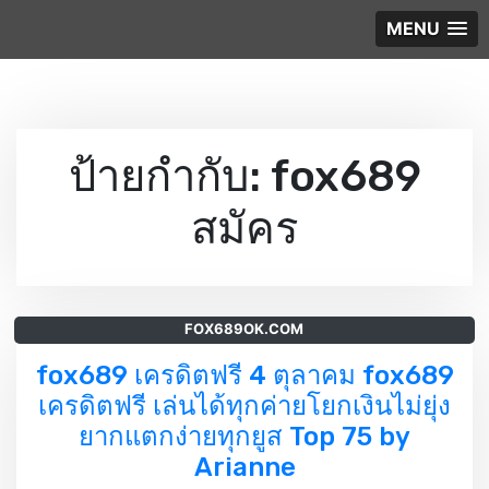
MENU
S
k
ป้ายกำกับ:
fox689
i
p
สมัคร
t
o
c
o
FOX689OK.COM
n
t
fox689 เครดิตฟรี 4 ตุลาคม fox689
e
เครดิตฟรี เล่นได้ทุกค่ายโยกเงินไม่ยุ่ง
n
ยากแตกง่ายทุกยูส Top 75 by
t
Arianne