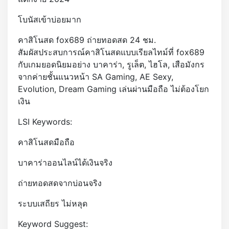
โบนัสเข้าบ่อยมาก
คาสิโนสด fox689 ถ่ายทอดสด 24 ชม.
สัมผัสประสบการณ์คาสิโนสดแบบเรียลไทม์ที่ fox689
กับเกมยอดนิยมอย่าง บาคาร่า, รูเล็ต, ไฮโล, เสือมังกร
จากค่ายชั้นแนวหน้า SA Gaming, AE Sexy,
Evolution, Dream Gaming เล่นผ่านมือถือ ไม่ต้องโยก
เงิน
LSI Keywords:
คาสิโนสดมือถือ
บาคาร่าออนไลน์ได้เงินจริง
ถ่ายทอดสดจากบ่อนจริง
ระบบเสถียร ไม่หลุด
Keyword Suggest: