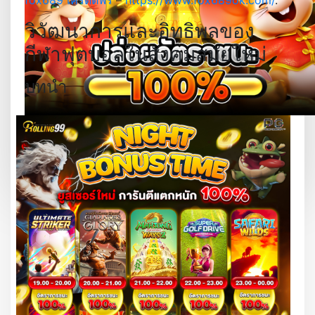
วิวัฒนาการและอิทธิพลของ
กีฬาฟุตบอลในสังคมสมัยใหม่
บทนำ
สมัครวันนี้ที่ fox689 แล้วเริ่มทำกำไรกับเกมโปรดของ
คุณได้ในทันที!
…
Read More