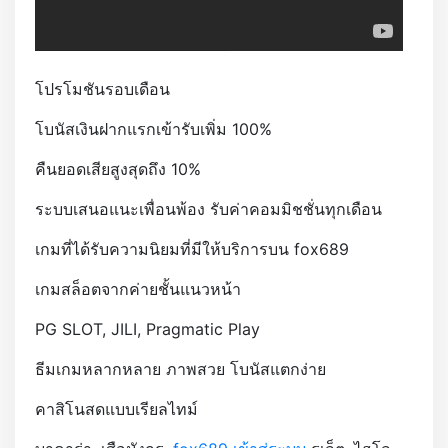
โปรโมชันรอบเดือน
โบนัสเงินฝากแรกเข้ารับเพิ่ม 100%
คืนยอดเสียสูงสุดถึง 10%
ระบบเสนอแนะเพื่อนพ้อง รับค่าคอมมิชชั่นทุกเดือน
เกมที่ได้รับความนิยมที่มีให้บริการบน fox689
เกมสล็อตจากค่ายชั้นแนวหน้า
PG SLOT, JILI, Pragmatic Play
ธีมเกมหลากหลาย ภาพสวย โบนัสแตกง่าย
คาสิโนสดแบบเรียลไทม์