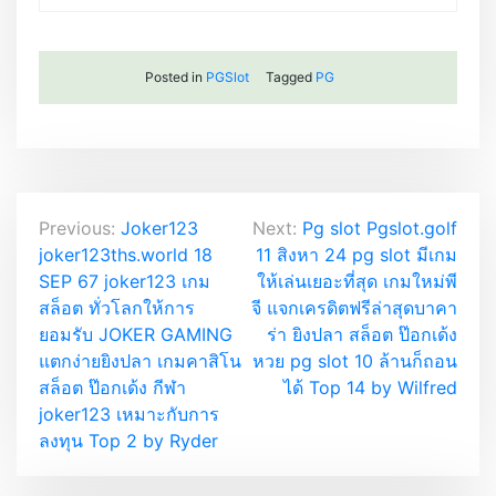
Posted in
PGSlot
Tagged
PG
แ
Previous:
Joker123
Next:
Pg slot Pgslot.golf
joker123ths.world 18
11 สิงหา 24 pg slot มีเกม
น
SEP 67 joker123 เกม
ให้เล่นเยอะที่สุด เกมใหม่พี
สล็อต ทั่วโลกให้การ
จี แจกเครดิตฟรีล่าสุดบาคา
ะ
ยอมรับ JOKER GAMING
ร่า ยิงปลา สล็อต ป๊อกเด้ง
แ
แตกง่ายยิงปลา เกมคาสิโน
หวย pg slot 10 ล้านก็ถอน
สล็อต ป๊อกเด้ง กีฬา
ได้ Top 14 by Wilfred
น
joker123 เหมาะกับการ
ว
ลงทุน Top 2 by Ryder
เ