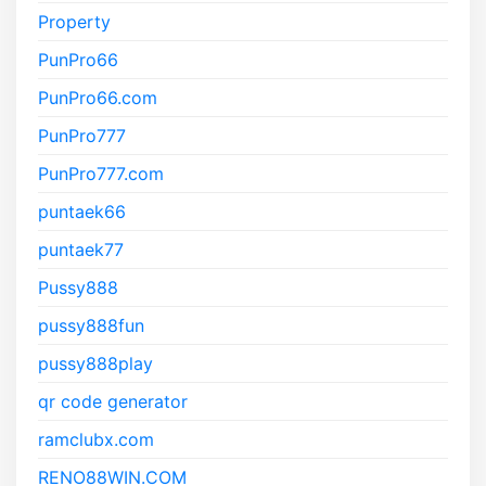
Property
PunPro66
PunPro66.com
PunPro777
PunPro777.com
puntaek66
puntaek77
Pussy888
pussy888fun
pussy888play
qr code generator
ramclubx.com
RENO88WIN.COM