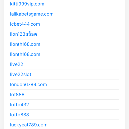
kitti999vip.com
lalikabetsgame.com
lcbet444.com
lion123สล็อต
lionth168.com
lionth168.com
live22
live22slot
london6789.com
lot888
lotto432
lotto888
luckycat789.com