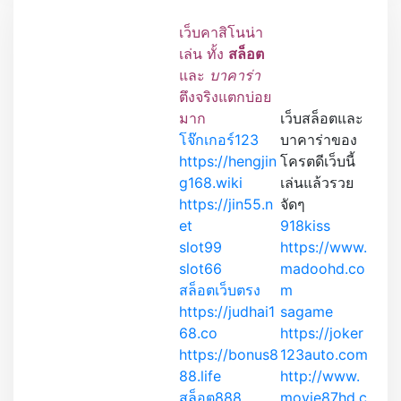
เว็บคาสิโนน่า
เล่น ทั้ง
สล็อต
และ
บาคาร่า
ตึงจริงแตกบ่อย
มาก
เว็บสล็อตและ
โจ๊กเกอร์123
บาคาร่าของ
https://hengjin
โครตดีเว็บนี้
g168.wiki
เล่นแล้วรวย
https://jin55.n
จัดๆ
et
918kiss
slot99
https://www.
slot66
madoohd.co
สล็อตเว็บตรง
m
https://judhai1
sagame
68.co
https://joker
https://bonus8
123auto.com
88.life
http://www.
สล็อต888
movie87hd.c