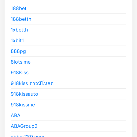
188bet
188betth
1xbetth
1xbit1
888pg
8lots.me
918Kiss
918kiss ดาวน์โหลด
918kissauto
918kissme
ABA
ABAGroup2
abbet789.com