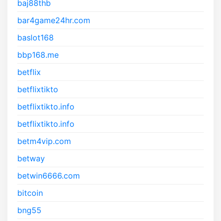
baj88thb
bar4game24hr.com
baslot168
bbp168.me
betflix
betflixtikto
betflixtikto.info
betflixtikto.info
betm4vip.com
betway
betwin6666.com
bitcoin
bng55