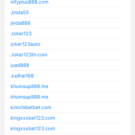
infyplus888.com
Jinda55
jinda888
Joker123
joker123auto
Joker123th.com
juad888
Judhai168
khumsup888.me
khumsup888.me
kimchibetbet.com
kingxxxbet123.com
kingxxxbet123.com