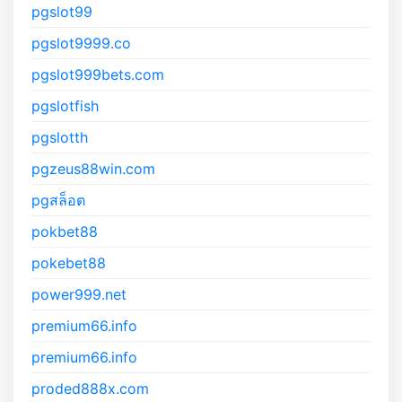
pgslot99
pgslot9999.co
pgslot999bets.com
pgslotfish
pgslotth
pgzeus88win.com
pgสล็อต
pokbet88
pokebet88
power999.net
premium66.info
premium66.info
proded888x.com