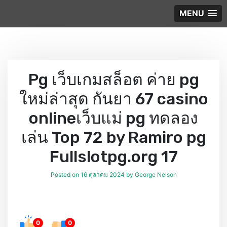
MENU
S
k
i
Pg เว็บเกมสล็อต ค่าย pg
p
t
ใหม่ล่าสุด กันยา 67 casino
o
onlineเว็บแม่ pg ทดลอง
c
o
เล่น Top 72 by Ramiro pg
n
t
Fullslotpg.org 17
e
n
Posted on
16 ตุลาคม 2024
by
George Nelson
t
0
0