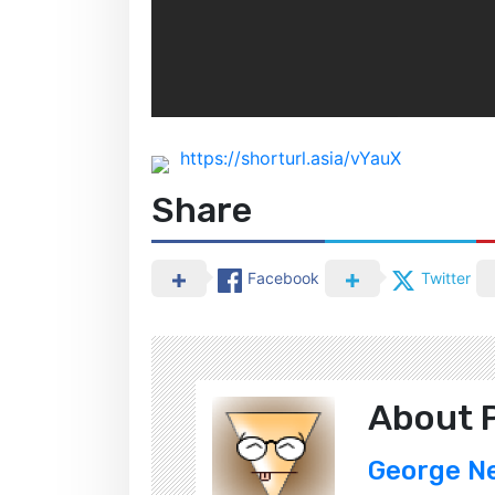
https://shorturl.asia/vYauX
Share
Facebook
Twitter
About 
George N