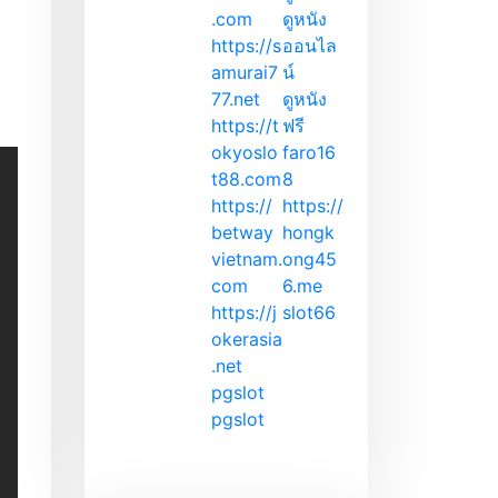
.com
ดูหนัง
https://s
ออนไล
amurai7
น์
77.net
ดูหนัง
https://t
ฟรี
okyoslo
faro16
t88.com
8
https://
https://
betway
hongk
vietnam.
ong45
com
6.me
https://j
slot66
okerasia
.net
pgslot
pgslot