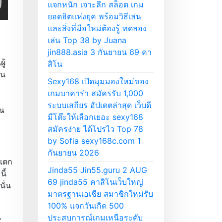
แจกหนัก เจาะลึก สล็อต เกม
ยอดฮิตแห่งยุค พร้อมวิธีเล่น
และสิ่งที่มือใหม่ต้องรู้ ทดลอง
เล่น Top 38 by Juana
jin888.asia 3 กันยายน 69 คา
ู้
สิโน
่น
Sexy168 เปิดมุมมองใหม่ของ
เกมบาคาร่า สมัครรับ 1,000
ระบบเสถียร อัปเดตล่าสุด เว็บดี
ุณ
มีโต๊ะให้เลือกเยอะ sexy168
สมัครง่าย ได้โปรไว Top 78
by Sofia sexy168c.com 1
กันยายน 2026
รแตก
Jinda55 Jin55.guru 2 AUG
ี้
69 jinda55 คาสิโนเว็บใหญ่
นั่น
มาตรฐานเอเชีย สมาชิกใหม่รับ
100% แจกวันเกิด 500
น
ประสบการณ์เกมเหนือระดับ