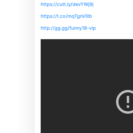
https://cutt.ly/devYWj9j
https://t.co/mqTgnVlllb
http://gg.gg/funny18-vip