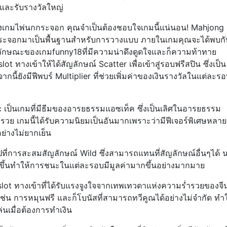
ศษและรับรางวัลใหญ่
งเกมไพ่นกกระจอก คุณจำเป็นต้องชอบใจเกมนี้แน่นอน! Mahjong
กระจอกมาเป็นพื้นฐานสำหรับการวางแบบ ภายในเกมคุณจะได้พบกั
ลักษณะของเกมfunny18ที่มีความน่าดึงดูดใจและก็ความท้าทาย
ot ทางเข้าให้ได้สัญลักษณ์ Scatter เพื่อเข้าสู่รอบฟรีสปิน ซึ่งเป็น
กนี้ยังมีฟีพบร์ Multiplier ที่ช่วยเพิ่มค่าของเงินรางวัลในแต่ละร
c เป็นเกมที่มีธีมของอารยธรรมแอซเท็ค ซึ่งเป็นเลิศในอารยธรรม
วย เกมนี้ได้รับความนิยมเป็นอันมากเพราะว่ามีฟีเจอร์พิเศษหลาย
ย่างไม่ยากเย็น
ปที่การสะสมสัญลักษณ์ Wild ซึ่งสามารถแทนที่สัญลักษณ์อื่นๆได้ 
เพิ่มขึ้นทำให้การชนะในแต่ละรอบมีมูลค่ามากขึ้นอย่างมากมาย
lot ทางเข้าที่ได้รับแรงจูงใจจากเทพเทวดาแห่งความร่ำรวยของจี
ทิเช่น การหมุนฟรี และก็โบนัสที่สามารถทวีคูณได้อย่างไม่จำกัด ทำใ
ล่นเมื่อต้องการทำเงิน