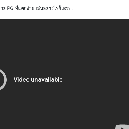
ย PG ที่แตกง่าย เล่นอย่างไรก็แตก !