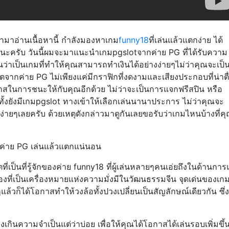
ข้ามาอ่านเนื้อหานี้ กำลังมองหาเกม
funny18
ที่เล่นแล้วแตกง่าย ได้
วลนะครับ วันนี้ผมจะมาแนะนำเกมpgslotจากค่าย PG ที่ได้รับความ
ว่าเป็นเกมที่ทำให้คุณสามารถทำเงินได้อย่างง่ายๆไม่ว่าคุณจะเป็นผ
ตจากค่าย PG ไม่เพียงแค่มีกราฟิกที่งดงามและเสียงประกอบที่น่าตื
มโอกาสในการชนะให้กับคุณอีกด้วย ไม่ว่าจะเป็นการแจกฟรีสปิน หรือ
 ทั้งยังมีเกมpgslot ทางเข้าให้เลือกเล่นนานาประการ ไม่ว่าคุณจะ
ายๆเลยครับ ด้วยเหตุดังกล่าวมาดูกันเลยขอรับว่าเกมไหนบ้างที่ค
กค่าย PG เล่นแล้วแตกแน่นอน
ตที่เป็นที่รู้จักของค่าย funny18 ที่ผู้เล่นหลายๆคนเอ่ยถึงในด้านกา
ที่เป็นเครื่องหมายแห่งความมั่งมีในวัฒนธรรมจีน จุดเด่นของเกมน
แล้วก็ได้โอกาสทำให้วงล้อทั้งปวงเปลี่ยนเป็นสัญลักษณ์เดียวกัน ซึ่ง
งเกินความจำเป็นแต่ว่าบ่อย เพื่อให้คุณได้โอกาสได้เล่นรอบเพิ่มขึ้