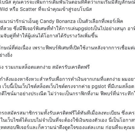
บนัส คุณควรจะเพิ่มการเดิมพันในตอนที่คิดว่าเกมเริ่มมีสัญลักษณ
Wild หรือ Scatter ที่จะนำคุณเข้าสู่รอบโบนัส
นวน่ารักน่าเอ็นดู Candy Bonanza เป็นตัวเลือกที่เพอร์เฟ็ค
ี่สวย ซึ่งมีฟีเจอร์พิเศษที่ทำให้การเล่นpgslotเป็นไปอย่างสนุก อาท
คู่ที่ทำให้ผู้เล่นได้โอกาสได้รับรางวัลเพิ่มขึ้น
ักษณ์ที่ต่อเนื่อง เพราะฟีพบร์พิเศษที่เปิดใช้งานหลังจากการเชื่อมต
างยิ่ง
ตรง รวมเกมสล็อตแตกง่าย สมัครรับเครดิตฟรี
ะกำลังมองหาจังหวะสำหรับเพื่อการทำเงินจากเกมที่แตกง่าย ผมอย
เว็บนี้เป็นเว็บไซต์สล็อตเว็บไซต์ตรงจากค่าย pgslot ที่มีเกมสล็อต
ีไซน์มาอย่างประณีต ไม่ว่าจะเป็นกราฟิกที่งาม ฟีพบร์ที่น่าระทึก
ามารถสมัครสมาชิกรวมทั้งรับเครดิตฟรีได้ทันทีเมื่อลงทะเบียน ซึ่งเคร
็บไซต์ได้แบบไม่จำเป็นที่จะต้องใช้เงินของตัวเอง นี่เป็นโอกาสที
งๆทดสอบฟีเจอร์และก็ความน่าดึงดูดใจของแต่ละเกม ก่อนที่จะคุณจ