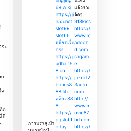
engjing1
นี้เล่น
์
68.wiki
แล้วรวย
https://ji
จัดๆ
n55.net
918kiss
ิ
slot99
https://
slot66
www.m
สล็อตเว็บ
adooh
่อจะ
ตรง
d.com
https://j
sagam
udhai16
e
8.co
https://
าก
https://
joker12
bonus8
3auto.
ใจ
88.life
com
สล็อต88
http://
8
www.m
ดิต
https://
ovie87
่ดี
pgslot.t
hd.com
การบรรลุเป้า
ะ
oday
https://
หมายมักมี