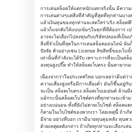
การเล่นสล็อตให้แตกหนักแตกจริงนั้น มีความเ
การเล่นต่างๆแต่สิ่งที่สำคัญที่สุดที่ทุกท่านบาง
แล้วเงินทุนของทุกท่านจะสดใสร่าเริง สล็อตพี
แล้วก็แจกตังให้แบบเข้มๆในทุกที่ที่ต้องการ เ
อาจจะไม่เลือกไปลงทุนกับบริษัทปลอมที่เป็นบ
สิ่งที่จำเป็นที่สุดในการเล่นสล็อตออนไลน์ นั
ปัจจัย ตัวอย่างเช่น License ลิขสิทธิ์ของเว็
เท่านั้นที่กำลังจะได้รับ เพราะการที่จะเป็นสล
ลงทุนสูงปรี๊ด ทำให้สล็อตเว็บตรง นั้นหายาก
เนื่องจากว่าในประเทศไทย บอกเลยว่ามีแต่ว่า
ความเสี่ยงสูงหรือมีการเสี่ยงต่ำ มันก็ขึ้นอยู่ก
จะเป็น สล็อตเว็บตรง สล็อตเว็บเอเย่นต์ ล้วนมีคว
แม้กระนั้นสล็อตเว็บไซต์ตรงที่ทุกท่านจะเข้
อย่างแน่นอน ทั้งที่ยังไม่ตายเว็บไซต์ สล็อ
ก็ตามในเว็บไซต์ของพวกเรา โดยเหตุนี้ ถ้าเ
มีจ่าย อย่างที่บอก เรามีนายทุนคุมหลัง ทุนพ
ด้วยเหตุผลดังกล่าว ถ้าเกิดทุกท่านจะเลือกเ