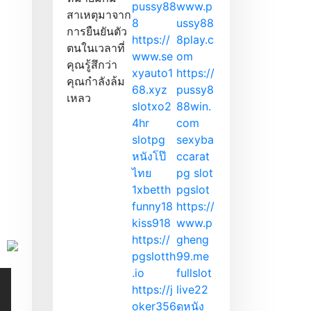
pussy88
www.p
สาเหตุมาจาก
8
ussy88
การยืนยันตัว
https://
8play.c
ตนในเวลาที่
www.se
om
คุณรู้สึกว่า
xyauto1
https://
คุณกำลังล้ม
68.xyz
pussy8
เหลว
slotxo2
88win.
4hr
com
slotpg
sexyba
หนังโป๊
ccarat
ไทย
pg slot
1xbetth
pgslot
funny18
https://
kiss918
www.p
https://
gheng
pgslotth
99.me
.io
fullslot
https://j
live22
oker356
ดูหนัง