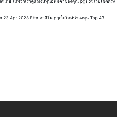
ะเทศไทย ให้พวกเราดูแลเงินทุนอันมีค่าของคุณ pgslot เว็บไซต์ตรง
 23 Apr 2023 Etta คาสิโน pgเว็บใหม่น่าลงทุน Top 43