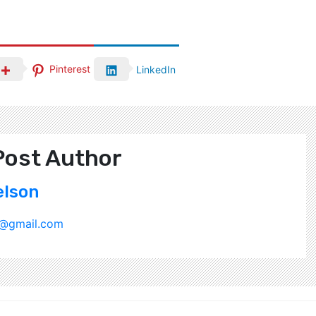
Pinterest
LinkedIn
Post Author
elson
@gmail.com