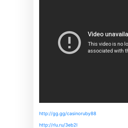
http://gg.gg/casinoruby88
http://rlu.ru/3eb2I