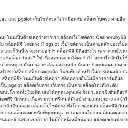
อะ และ pgslot เว็บไซต์ตรง ไม่เหมือนกับ สล็อตเว็บตรง ค่ายอื่น
น! โน่นเป็นด้วยเหตุว่าพวกเรา สล็อตเว็บไซต์ตรง Casinoruby88
กับ สล็อตพีจี โดยตรง มี pgslot เว็บไซต์ตรง เป็นค่ายหลักของเว็บ
แรง และก็วันนี้เราจะมาบอกว่า สล็อตพีจี มีดีอย่างไร เพราะเหตุไรคน
เล่นสล็อตกันล่ะ? ใช่ เนื่องจากอยากได้ผลกำไร อยากได้เงินไปใช
ยอะด้วยเหตุว่า มันเป็นค่าย สล็อตแตกหนัก นั่นเอง ยิ่งคนเล่นมากมาย
ำหรับชาวสล็อต สล็อตแตกหนัก ก็พอเพียงสำหรับในการเล่นแล้ว ร
ก สล็อตพีจี? โน่นเป็นด้วยเหตุว่า สล็อตค่ายอื่นไม่มีการการันตีผล
ป็น pgslot สล็อตเว็บตรง เว็บตรง เป็นค่ายสล็อตโด่งดังระดับ
ณะนี้รวมทั้งในอดีต เล่นได้ทุกหนทุกแห่ง จังหวะแตกมีเช่นเดียวก
ล็อตพีจี นักหนา เนื่องจากว่า ฟรีเกมส์มันเข้าง่ายแสนง่าย แถมเข้า
หล่านักปั่นสล็อต สล็อตเว็บไซต์ตรง ทั้งโลก ชอบเล่น สล็อตพีจี กันอ
t เว็บตรง สล็อตแตกหนักที่ทุกคนคู่ควร เล่นก่อนได้ก่อน เล่นแตกแจก
นแตกล้านพวกเราก็จ่าย ไม่มีบิดหนีเหมือนพวก สล็อตเอเย่นต์อย่า