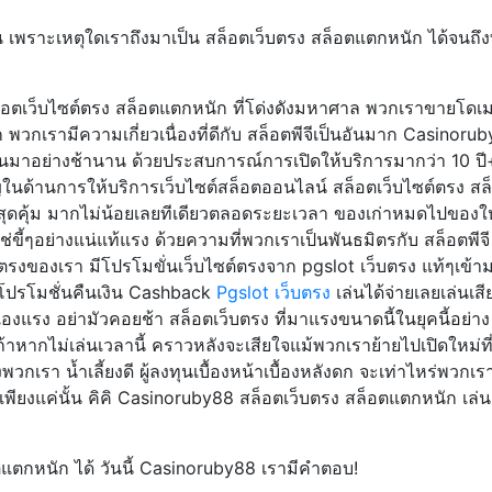
เพราะเหตุใดเราถึงมาเป็น สล็อตเว็บตรง สล็อตแตกหนัก ได้จนถึง
ล็อตเว็บไซต์ตรง สล็อตแตกหนัก ที่โด่งดังมหาศาล พวกเราขายโดเ
 พวกเรามีความเกี่ยวเนื่องที่ดีกับ สล็อตพีจีเป็นอันมาก Casinoru
่างถิ่นมาอย่างช้านาน ด้วยประสบการณ์การเปิดให้บริการมากว่า 10 ปี
ด้านการให้บริการเว็บไซต์สล็อตออนไลน์ สล็อตเว็บไซต์ตรง สล
สุดคุ้ม มากไม่น้อยเลยทีเดียวตลอดระยะเวลา ของเก่าหมดไปของใ
ขี้ๆอย่างแน่แท้แรง ด้วยความที่พวกเราเป็นพันธมิตรกับ สล็อตพีจี
รงของเรา มีโปรโมขั่นเว็บไซต์ตรงจาก pgslot เว็บตรง แท้ๆเข้า
รี โปรโมชั่นคืนเงิน Cashback
Pgslot เว็บตรง
เล่นได้จ่ายเลยเล่นเสี
เองแรง อย่ามัวคอยช้า สล็อตเว็บตรง ที่มาแรงขนาดนี้ในยุคนี้อย่าง
ถ้าหากไม่เล่นเวลานี้ คราวหลังจะเสียใจแม้พวกเราย้ายไปเปิดใหม่ที
กเรา น้ำเลี้ยงดี ผู้ลงทุนเบื้องหน้าเบื้องหลังดก จะเท่าไหร่พวกเรา
ใดเพียงแค่นั้น คิคิ Casinoruby88 สล็อตเว็บตรง สล็อตแตกหนัก เล่น
อตแตกหนัก ได้ วันนี้ Casinoruby88 เรามีคำตอบ!