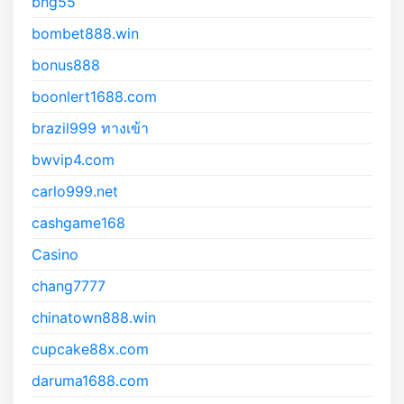
bng55
bombet888.win
bonus888
boonlert1688.com
brazil999 ทางเข้า
bwvip4.com
carlo999.net
cashgame168
Casino
chang7777
chinatown888.win
cupcake88x.com
daruma1688.com