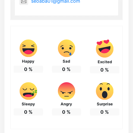
seoaba01@gmail.com
Happy
Sad
Excited
0
%
0
%
0
%
Sleepy
Angry
Surprise
0
%
0
%
0
%