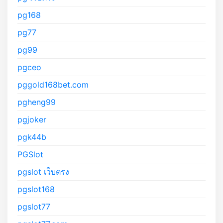
pg168
pg77
pg99
pgceo
pggold168bet.com
pgheng99
pgjoker
pgk44b
PGSlot
pgslot เว็บตรง
pgslot168
pgslot77