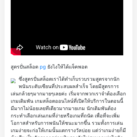
สูตรปั่นสล็อต
pg
ยังไงให้ได้แจ็คพอต
ซึ่งสูตรปั่นสล็อตเราได้ทำเก็บรวบรวมสูตรจากนัก
พนันระดับเซียนที่ประสบผลสำเร็จ โดยมีสูตรการ
เล่นกล้วยๆมากมายๆเลยค่ะ เริ่มจากพวกเราจำต้องเลือก
เกมเดิมพัน เกมสล็อตออนไลน์ที่เปิดให้บริการในตอนนี้
มีมากไม่น้อยเลยทีเดียวมากมายเกม นักเดิมพันต้อง
กระทำเลือกเล่นเกมที่ง่ายหรือเกมที่ถนัด เพื่อที่จะเพิ่ม
โอกาสสำหรับการพนันให้ชนะมากขึ้น รวมทั้งการเล่น
เกมง่ายจะก่อให้เกมนั้นแตกรางวัลบ่อย แต่ว่าเกมง่ายก็มี