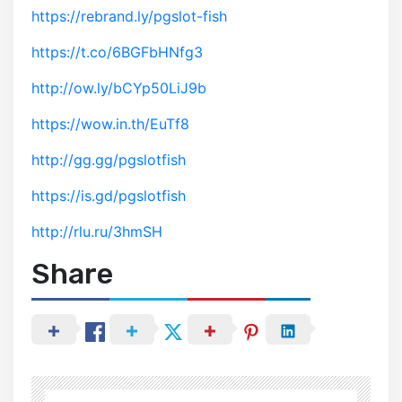
https://rebrand.ly/pgslot-fish
https://t.co/6BGFbHNfg3
http://ow.ly/bCYp50LiJ9b
https://wow.in.th/EuTf8
http://gg.gg/pgslotfish
https://is.gd/pgslotfish
http://rlu.ru/3hmSH
Share