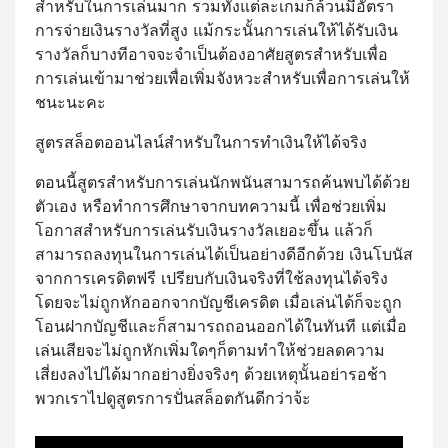
สำหรับในการเล่นมาก รวมทั้งแต่ละเกมก็ล้วนมีอัตรา
การจ่ายเงินรางวัลที่สูง แม้กระนั้นการเล่นให้ได้รับเงิน
รางวัลก็บางทีอาจจะจำเป็นต้องอาศัยสูตรสำหรับเพื่อ
การเล่นเข้ามาช่วยเพื่อเพิ่มจังหวะสำหรับเพื่อการเล่นให้
ชนะนะคะ
สูตรสล็อตออนไลน์สำหรับในการทำเงินให้ได้จริง
ตอนนี้สูตรสำหรับการเล่นนักพนันสามารถค้นพบได้ด้วย
ตัวเอง หรือทำการศึกษาจากบทความนี้ เพื่อช่วยเพิ่ม
โอกาสสำหรับการเล่นรับเงินรางวัลเยอะขึ้น แล้วก็
สามารถลงทุนในการเล่นได้เป็นอย่างดีอีกด้วย เงินโบนัส
จากการเครดิตฟรี เปรียบกับเงินจริงที่ใช้ลงทุนได้จริง
โดยจะไม่ถูกหักออกจากบัญชีเครดิต เมื่อเล่นได้ก็จะถูก
โอนฝากบัญชีและก็สามารถถอนออกได้ในทันที แต่เมื่อ
เล่นเสียจะไม่ถูกหักเพิ่มใดๆก็ตามทำให้ช่วยลดความ
เสี่ยงลงไปได้มากอย่างยิ่งจริงๆ ด้วยเหตุนั้นอย่ารอช้า
พวกเราไปดูสูตรการปั่นสล็อตกันดีกว่าจ้ะ