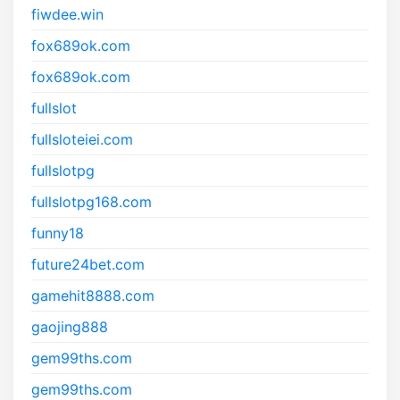
fiwdee.win
fox689ok.com
fox689ok.com
fullslot
fullsloteiei.com
fullslotpg
fullslotpg168.com
funny18
future24bet.com
gamehit8888.com
gaojing888
gem99ths.com
gem99ths.com