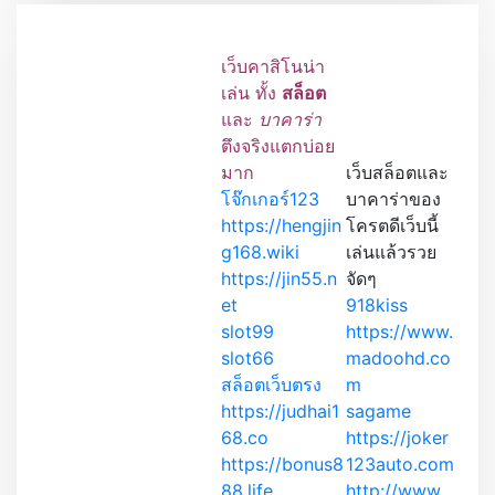
เว็บคาสิโนน่า
เล่น ทั้ง
สล็อต
และ
บาคาร่า
ตึงจริงแตกบ่อย
มาก
เว็บสล็อตและ
โจ๊กเกอร์123
บาคาร่าของ
https://hengjin
โครตดีเว็บนี้
g168.wiki
เล่นแล้วรวย
https://jin55.n
จัดๆ
et
918kiss
slot99
https://www.
slot66
madoohd.co
สล็อตเว็บตรง
m
https://judhai1
sagame
68.co
https://joker
https://bonus8
123auto.com
88.life
http://www.