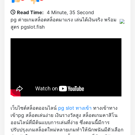
Read Time:
4 Minute, 35 Second
pg ค่ายเกมสล็อตสล็อตมาแรง เล่นได้เงินจริง พร้อม
สูตร pgslot.fish
เว็บไซต์สล็อตออนไลน์
pg slot ทางเข้า
ทางเข้าทาง
เข้าpg สล็อตเล่นง่าย เงินรางวัลสูง สล็อตเกมคาสิโน
ออนไลน์ที่มีต้นแบบการเล่นที่ง่าย ซึ่งตอนนี้มีการ
ปรับปรุงเกมสล็อตใหม่หลายเกมทำให้นักพนันมีตัวเลือก