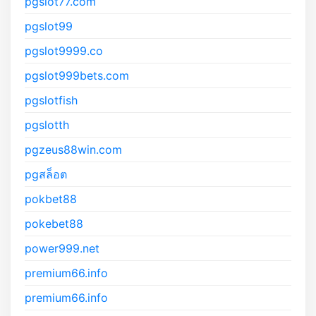
pgslot77.com
pgslot99
pgslot9999.co
pgslot999bets.com
pgslotfish
pgslotth
pgzeus88win.com
pgสล็อต
pokbet88
pokebet88
power999.net
premium66.info
premium66.info