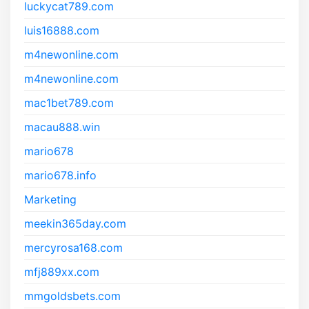
luckycat789.com
luis16888.com
m4newonline.com
m4newonline.com
mac1bet789.com
macau888.win
mario678
mario678.info
Marketing
meekin365day.com
mercyrosa168.com
mfj889xx.com
mmgoldsbets.com