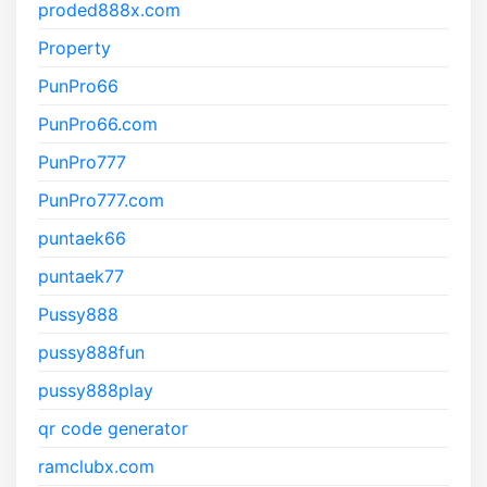
proded888x.com
Property
PunPro66
PunPro66.com
PunPro777
PunPro777.com
puntaek66
puntaek77
Pussy888
pussy888fun
pussy888play
qr code generator
ramclubx.com