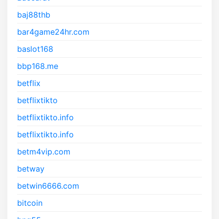
baj88thb
bar4game24hr.com
baslot168
bbp168.me
betflix
betflixtikto
betflixtikto.info
betflixtikto.info
betm4vip.com
betway
betwin6666.com
bitcoin