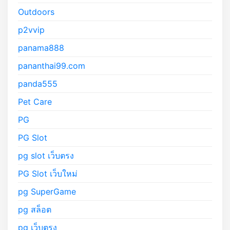
Outdoors
p2vvip
panama888
pananthai99.com
panda555
Pet Care
PG
PG Slot
pg slot เว็บตรง
PG Slot เว็บใหม่
pg SuperGame
pg สล็อต
pg เว็บตรง