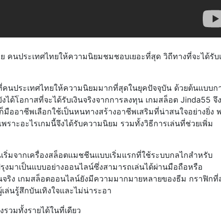
ง่าย คนประเทศไทยให้ความนิยมชมชอบเยอะที่สุด วิถีทางที่จะได้รับเ
นที่คนประเทศไทยให้ความนิยมมากที่สุดในยุคปัจจุบัน ด้วยต้นแบบก
ั้งยังได้โอกาสที่จะได้รับเงินจริงจากการลงทุน เกมสล็อต Jinda55 จึ
ละก็มืออาชีพเลือกใช้เป็นหนทางสร้างอาชีพเสริมที่น่าสนใจอย่างยิ่ง 
อะไรเกมนี้จึงได้รับความนิยม รวมทั้งวิธีการเล่นที่ช่วยเพิ่ม
านเริ่มจากเครื่องสล็อตแมชชีนแบบเริ่มแรกที่ใช้ระบบกลไกสำหรับ
บปรุงมาเป็นแบบอย่างออนไลน์ซึ่งสามารถเล่นได้ผ่านมือถือหรือ
ิโนจริง เกมสล็อตออนไลน์ยังมีความมากมายหลายของธีม กราฟิกที่
้เล่นรู้สึกบันเทิงใจและไม่น่าระอา
รวมทั้งรายได้ในที่เดียว