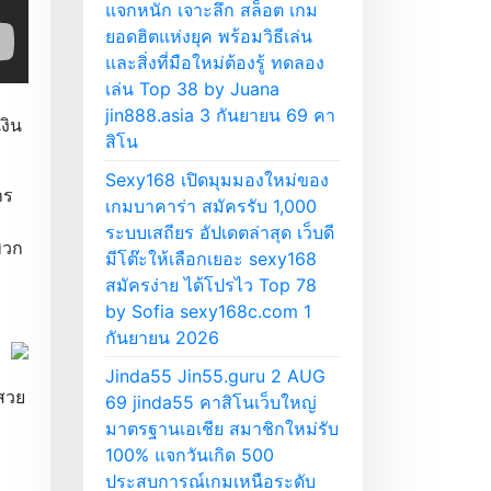
แจกหนัก เจาะลึก สล็อต เกม
ยอดฮิตแห่งยุค พร้อมวิธีเล่น
และสิ่งที่มือใหม่ต้องรู้ ทดลอง
เล่น Top 38 by Juana
jin888.asia 3 กันยายน 69 คา
งิน
สิโน
Sexy168 เปิดมุมมองใหม่ของ
าร
เกมบาคาร่า สมัครรับ 1,000
ง
ระบบเสถียร อัปเดตล่าสุด เว็บดี
พวก
มีโต๊ะให้เลือกเยอะ sexy168
สมัครง่าย ได้โปรไว Top 78
by Sofia sexy168c.com 1
กันยายน 2026
Jinda55 Jin55.guru 2 AUG
สวย
69 jinda55 คาสิโนเว็บใหญ่
มาตรฐานเอเชีย สมาชิกใหม่รับ
100% แจกวันเกิด 500
ประสบการณ์เกมเหนือระดับ