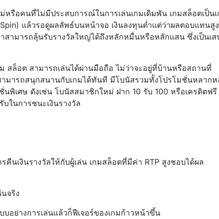
ือใหม่หรือคนที่ไม่มีประสบการณ์ในการเล่นเกมเดิมพัน เกมสล็อตเป็น
หมุน (Spin) แล้วรอดูผลลัพธ์บนหน้าจอ เงินลงทุนต่ำแต่ว่าผลตอบแทนสูง
าสามารถลุ้นรับรางวัลใหญ่ได้ถึงหลักหมื่นหรือหลักแสน ซึ่งเป็นเสน
กม สล็อต สามารถเล่นได้ผ่านมือถือ ไม่ว่าจะอยู่ที่บ้านหรือสถานที่
ตก็สามารถสนุกสนานกับเกมได้ทันที มีโบนัสรวมทั้งโปรโมชั่นหลาก
พิเศษ ดังเช่น โบนัสสมาชิกใหม่ ฝาก 10 รับ 100 หรือเครดิตฟรี
หรับในการชนะเงินรางวัล
รคืนเงินรางวัลให้กับผู้เล่น เกมสล็อตที่มีค่า RTP สูงชอบได้ผล
ันจริง
บบอย่างการเล่นแล้วก็ฟีเจอร์ของเกมก้าวหน้าขึ้น