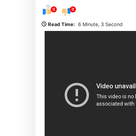
0
0
Read Time:
6 Minute, 3 Second