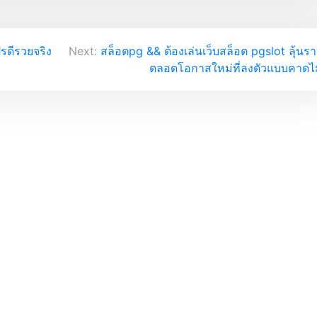
รดีรวยจริง
Next:
สล็อตpg && ต้องเล่นเว็บสล็อต pgslot ลุ้นรา
ตลอดโอกาสใหม่ที่ลงตัวแบบคาดไม