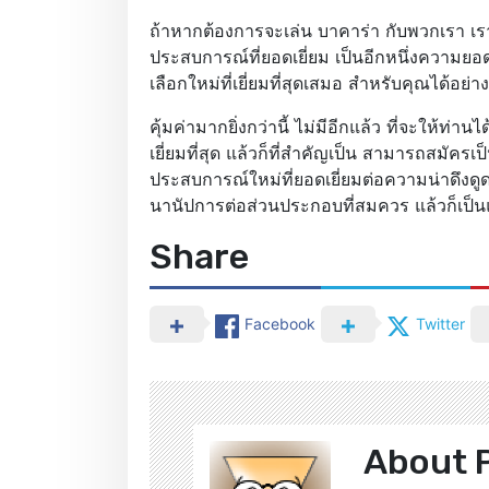
ถ้าหากต้องการจะเล่น บาคาร่า กับพวกเรา เร
ประสบการณ์ที่ยอดเยี่ยม เป็นอีกหนึ่งความยอดเยี่
เลือกใหม่ที่เยี่ยมที่สุดเสมอ สำหรับคุณได้อย่
คุ้มค่ามากยิ่งกว่านี้ ไม่มีอีกแล้ว ที่จะให้ท
เยี่ยมที่สุด แล้วก็ที่สำคัญเป็น สามารถสมัครเป็
ประสบการณ์ใหม่ที่ยอดเยี่ยมต่อความน่าดึงดูดใ
นานัปการต่อส่วนประกอบที่สมควร แล้วก็เป็นแถ
Share
Facebook
Twitter
About 