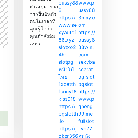
pussy88
www.p
สาเหตุมาจาก
8
ussy88
การยืนยันตัว
https://
8play.c
ตนในเวลาที่
www.se
om
คุณรู้สึกว่า
xyauto1
https://
คุณกำลังล้ม
68.xyz
pussy8
เหลว
slotxo2
88win.
4hr
com
slotpg
sexyba
หนังโป๊
ccarat
ไทย
pg slot
1xbetth
pgslot
funny18
https://
kiss918
www.p
https://
gheng
pgslotth
99.me
.io
fullslot
https://j
live22
oker356
ดูหนัง