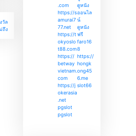
.com
ดูหนัง
https://s
ออนไล
amurai7
น์
งวัล
77.net
ดูหนัง
่ถึง
https://t
ฟรี
okyoslo
faro16
t88.com
8
https://
https://
betway
hongk
vietnam.
ong45
com
6.me
https://j
slot66
okerasia
.net
pgslot
pgslot