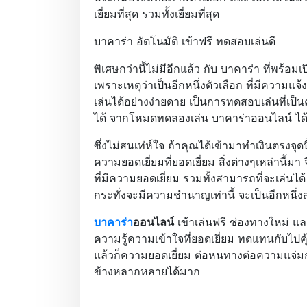
เยี่ยมที่สุด รวมทั้งเยี่ยมที่สุด
บาคาร่า อัตโนมัติ เข้าฟรี ทดสอบเล่นดี
พิเศษกว่านี้ไม่มีอีกแล้ว กับ บาคาร่า ที่พร้อ
เพราะเหตุว่าเป็นอีกหนึ่งตัวเลือก ที่มีความ
เล่นได้อย่างง่ายดาย เป็นการทดสอบเล่นที่เ
ได้ จากโหมดทดลองเล่น บาคาร่าออนไลน์ ได
ซึ่งไม่สนเท่ห์ใจ ถ้าคุณได้เข้ามาทำเงินตรงจุดน
ความยอดเยี่ยมที่ยอดเยี่ยม สิ่งต่างๆเหล่านี้มา
ที่มีความยอดเยี่ยม รวมทั้งสามารถที่จะเล่นได
กระทั่งจะมีความชำนาญเท่านี้ จะเป็นอีกหนึ่งส่
บาคาร่า
ออนไลน์
เข้าเล่นฟรี ช่องทางใหม่ แล
ความรู้ความเข้าใจที่ยอดเยี่ยม ทดแทนกับไปค
แล้วก็ความยอดเยี่ยม ต่อหนทางต่อความแจ่มกระจ่
ข้างหลากหลายได้มาก