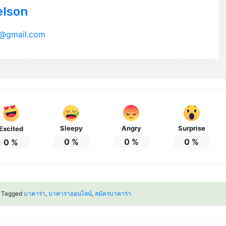
elson
@gmail.com
Sleepy
Angry
Surprise
Excited
0
%
0
%
0
%
0
%
Tagged
บาคาร่า
,
บาคาร่าออนไลน์
,
สมัครบาคาร่า