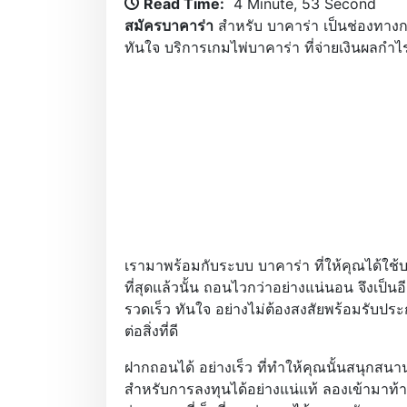
Read Time:
4 Minute, 53 Second
สมัครบาคาร่า
สำหรับ บาคาร่า เป็นช่องทางการ
ทันใจ บริการเกมไพ่บาคาร่า ที่จ่ายเงินผลกำไ
เรามาพร้อมกับระบบ บาคาร่า ที่ให้คุณได้ใช้บริ
ที่สุดแล้วนั้น ถอนไวกว่าอย่างแน่นอน จึงเป็นอ
รวดเร็ว ทันใจ อย่างไม่ต้องสงสัยพร้อมรับปร
ต่อสิ่งที่ดี
ฝากถอนได้ อย่างเร็ว ที่ทำให้คุณนั้นสนุกสนานได
สำหรับการลงทุนได้อย่างแน่แท้ ลองเข้ามาท้า