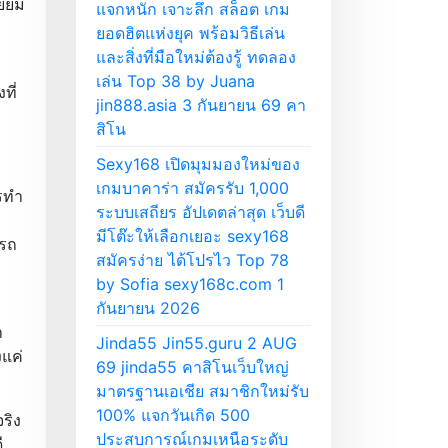
ี่ยม
แจกหนัก เจาะลึก สล็อต เกม
ยอดฮิตแห่งยุค พร้อมวิธีเล่น
และสิ่งที่มือใหม่ต้องรู้ ทดลอง
เล่น Top 38 by Juana
ที่
jin888.asia 3 กันยายน 69 คา
สิโน
Sexy168 เปิดมุมมองใหม่ของ
เกมบาคาร่า สมัครรับ 1,000
ารทำ
ระบบเสถียร อัปเดตล่าสุด เว็บดี
มีโต๊ะให้เลือกเยอะ sexy168
ารถ
สมัครง่าย ได้โปรไว Top 78
by Sofia sexy168c.com 1
กันยายน 2026
า
Jinda55 Jin55.guru 2 AUG
งแค่
69 jinda55 คาสิโนเว็บใหญ่
มาตรฐานเอเชีย สมาชิกใหม่รับ
100% แจกวันเกิด 500
ริง
ประสบการณ์เกมเหนือระดับ
ี