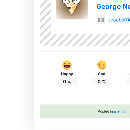
George N
seoaba01
Happy
Sad
0
%
0
%
Posted in
บาคาร่า