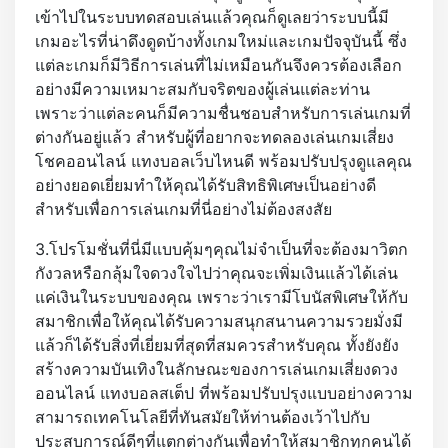
เข้าไปในระบบทดสอบเล่นแล้วคุณก็ดูเลยว่าระบบนี้มี
เกมอะไรที่น่าดึงดูดบ้างทั้งเกมใหม่และเกมปัจจุบันนี้ ซึ่ง
แต่ละเกมก็มีวิธีการเล่นที่ไม่เหมือนกันจึงควรต้องเลือก
อย่างมีความเหมาะสมกับจริตของผู้เล่นแต่ละท่าน
เพราะว่าแต่ละคนก็มีความชื่นชอบสำหรับการเล่นเกมที่
ต่างกันอยู่แล้ว สำหรับผู้ที่อยากจะทดลองเล่นเกมเสี่ยง
โชคออนไลน์ แทงบอลเว็บไหนดี พร้อมปรับปรุงดูแลคุณ
อย่างยอดเยี่ยมทำให้คุณได้รับสิทธิพิเศษเป็นอย่างดี
สำหรับเพื่อการเล่นเกมที่นี่อย่างไม่ต้องสงสัย
3.โปรโมชั่นที่นี่มีแบบคุ้มๆคุณไม่จำเป็นที่จะต้องมาวิตก
กังวลหรือกลุ้มใจดวงใจไปว่าคุณจะเพิ่มเงินแล้วได้เล่น
แค่เงินในระบบของคุณ เพราะว่าเรามีโบนัสพิเศษให้กับ
สมาชิกเพื่อให้คุณได้รับความสนุกสนานความรวยมั่งมี
แล้วก็ได้รับสิ่งที่เยี่ยมที่สุดที่สมควรสำหรับคุณ ทั้งยังยัง
สร้างความบันเทิงในลักษณะของการเล่นเกมเสี่ยงดวง
ออนไลน์ แทงบอลสเต็ป ที่พร้อมปรับปรุงแบบอย่างความ
สามารถเทคโนโลยีที่ทันสมัยให้ท่านต้องเว้าไปกับ
ประสบการณ์ดีๆที่แตกต่างกันเพื่อทำให้สมาชิกทุกคนได้