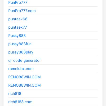
PunPro777
PunPro777.com
puntaek66
puntaek77
Pussy888
pussy888fun
pussy888play
qr code generator
ramclubx.com
RENO88WIN.COM
RENO88WIN.COM
rich818
rich8188.com