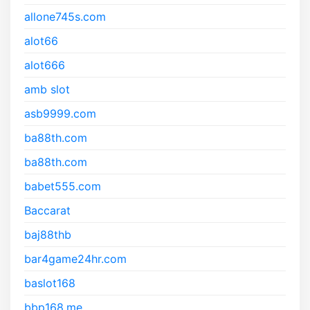
allone745s.com
alot66
alot666
amb slot
asb9999.com
ba88th.com
ba88th.com
babet555.com
Baccarat
baj88thb
bar4game24hr.com
baslot168
bbp168.me