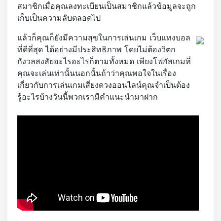
สมาชิกเมื่อคุณลงทะเบียนเป็นสมาชิกแล้วข้อมูลจะถูก
เก็บเป็นความลับตลอดไป
แล้วก็คุณก็ยังมีความสุขในการเล่นเกม เว็บแทงบอล
ที่ดีที่สุด ได้อย่างมีประสิทธิภาพ โดยไม่ต้องวิตก
กังวลสงสัยอะไรอะไรก็ตามทั้งหมด เพียงโฟกัสเกมที่
คุณจะเล่นเท่านั้นนอกนั้นถ้าว่าคุณพอใจในเรื่อง
เกี่ยวกับการเล่นเกมเสี่ยงดวงออนไลน์คุณจำเป็นต้อง
รู้อะไรบ้างวันนี้พวกเรามีคำแนะนำมาฝาก