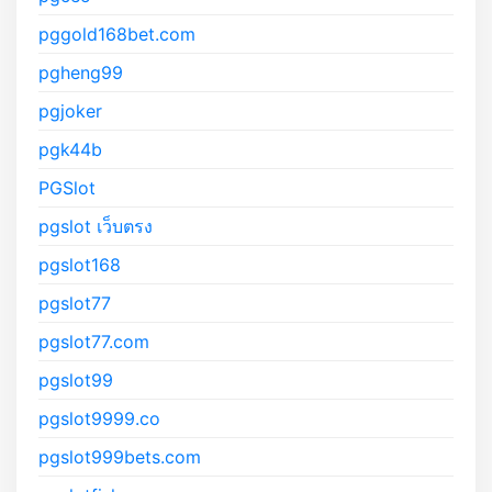
pggold168bet.com
pgheng99
pgjoker
pgk44b
PGSlot
pgslot เว็บตรง
pgslot168
pgslot77
pgslot77.com
pgslot99
pgslot9999.co
pgslot999bets.com