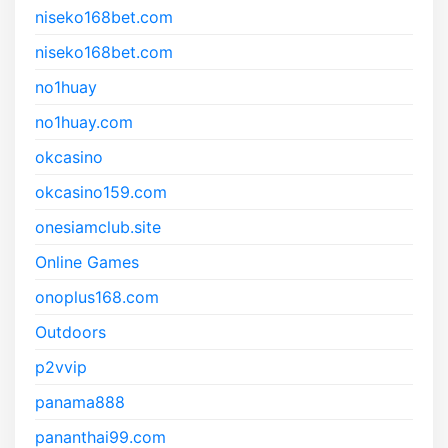
niseko168bet.com
niseko168bet.com
no1huay
no1huay.com
okcasino
okcasino159.com
onesiamclub.site
Online Games
onoplus168.com
Outdoors
p2vvip
panama888
pananthai99.com