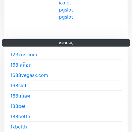
ia.net
pgslot
pgslot
หมวดหมู่
123xos.com
168 สล็อต
1688vegasx.com
168slot
168สล็อต
188bet
188betth
1xbetth