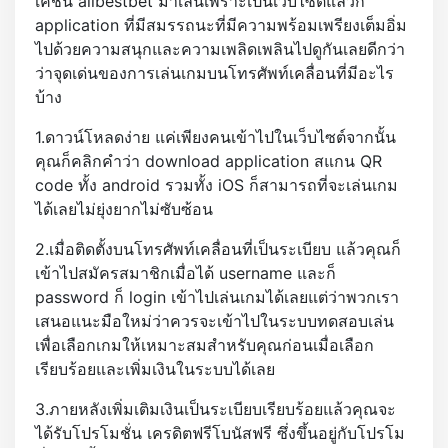
เคชั่น allbestbet มาเล่นเพราะเป็นเว็บไซต์แล้วก็
application ที่มีสมรรถนะที่มีความพร้อมเพรียงเต็มอิ่ม
ไปด้วยความสนุกและความเพลิดเพลินไปดูกันเลยดีกว่า
ว่าจุดเด่นของการเล่นเกมบนโทรศัพท์เคลื่อนที่มีอะไร
บ้าง
1.ดาวน์โหลดง่าย แค่เพียงคนเข้าไปในเว็บไซต์จากนั้น
คุณก็คลิกคำว่า download application สแกน QR
code ทั้ง android รวมทั้ง iOS ก็สามารถที่จะเล่นเกม
ได้เลยไม่ยุ่งยากไม่ซับซ้อน
2.เมื่อติดตั้งบนโทรศัพท์เคลื่อนที่เป็นระเบียบ แล้วคุณก็
เข้าไปสมัครสมาชิกเมื่อได้ username และก็
password ก็ login เข้าไปเล่นเกมได้เลยแต่ว่าพวกเรา
เสนอแนะมือใหม่ว่าควรจะเข้าไปในระบบทดสอบเล่น
เพื่อเลือกเกมให้เหมาะสมสำหรับคุณก่อนเมื่อเลือก
เรียบร้อยและเพิ่มเงินในระบบได้เลย
3.ภายหลังเพิ่มเติมเงินเป็นระเบียบเรียบร้อยแล้วคุณจะ
ได้รับโปรโมชั่น เครดิตฟรีโบนัสฟรี ซึ่งขึ้นอยู่กับโปรโม