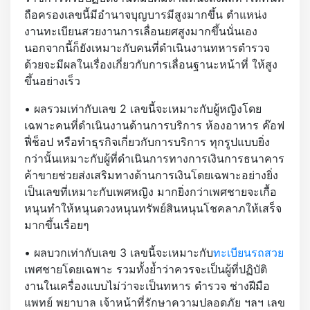
ถือครองเลขนี้มีอำนาจบุญบารมีสูงมากขึ้น ตำแหน่ง
งานทะเบียนสวยงานการเลื่อนยศสูงมากขึ้นนั่นเอง
นอกจากนี้ก็ยังเหมาะกับคนที่ดำเนินงานทหารตำรวจ
ด้วยจะมีผลในเรื่องเกี่ยวกับการเลื่อนฐานะหน้าที่ ให้สูง
ขึ้นอย่างเร็ว
• ผลรวมเท่ากับเลข 2 เลขนี้จะเหมาะกับผู้หญิงโดย
เฉพาะคนที่ดำเนินงานด้านการบริการ ห้องอาหาร ค๊อฟ
ฟี่ช็อป หรือทำธุรกิจเกี่ยวกับการบริการ ทุกรูปแบบยิ่ง
กว่านั้นเหมาะกับผู้ที่ดำเนินการทางการเงินการธนาคาร
ค้าขายช่วยส่งเสริมทางด้านการเงินโดยเฉพาะอย่างยิ่ง
เป็นเลขที่เหมาะกับเพศหญิง มากยิ่งกว่าเพศชายจะเกื้อ
หนุนทำให้หนุนดวงหนุนทรัพย์สินหนุนโชคลาภให้เสร็จ
มากขึ้นเรื่อยๆ
• ผลบวกเท่ากับเลข 3 เลขนี้จะเหมาะกับ
ทะเบียนรถสวย
เพศชายโดยเฉพาะ รวมทั้งย้ำว่าควรจะเป็นผู้ที่ปฏิบัติ
งานในเครื่องแบบไม่ว่าจะเป็นทหาร ตำรวจ ช่างฝีมือ
แพทย์ พยาบาล เจ้าหน้าที่รักษาความปลอดภัย ฯลฯ เลข