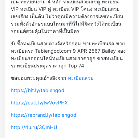
เป็น ทะเบียนงาม 4 หลัก ทะเบียนสวยเลขคู่ ทะเบียน
VIP ทะเบียน VIP คู่ ทะเบียน VIP โคนง ทะเบียนสวย
เลขเรียง เป็นต้น ไม่ว่าคุณมีความต้องการเลขทะเบียน
รวมทั้งตัวอักษรแบบไหนมาที่นี่ไม่มีผิดหวังได้ทะเบียน
รถยนต์สวยคุ้มในราคาที่เป็นมิตร
รับซื้อทะเบียนสวยต่างจังหวัดกลุ่ม ขายทะเบียนรถ ขาย
ทะเบียนรถ Tabiengod.com 9 APR 2567 Bailey จอง
ทะเบียนรถออนไลน์ทะเบียนสวยราคาถูก ขายทะเบียน
รถทะเบียนประมูลราคาถูก Top 74
ขอขอบพระคุณอ้างอิงจาก
ทะเบียนสวย
https://bit.ly/tabiengod
https://cutt.ly/lwVovPHX
https://rebrand.ly/tabiengod
http://rlu.ru/3OmHU