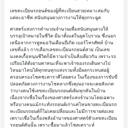
เลขทะเบียนรถยนต์ของผู้ที่ทะเบียนสวยเหมาะสมกับ
แต่ละอาชีพ สนับสนุนดวงการงานให้พุ่งกระฉูด
ศาสตร์แห่งการคำนวณจำนวนเพื่อสนับสนุนดวงให้
บรรลุเป้าหมายในชีวิต มีมาตั้งแต่ในยุคโบราณ ซึ่งนอก
เหนือจากการดูหมอวันเดือนปีเกิด เบอร์โทรศัพท์ บ้าน
เลขที่แล้ว การเลือกเลขทะเบียนรถยนต์สวย เป็นเลข
มงคลเกื้อหนุนชีวิตก็มีความจำเป็นสิ่งเดียวกัน เพราะรถ
เปรียบได้ดั่งยานพาหนะที่จะพาเจ้าของรถเดินทางไป
ไหนมาไหนได้ทุกหนทุกแห่งรวมทั้งมีผลกระทบต่อผู้
ครอบครองโชคชะตาราศีโดยตรง ในเรื่องของการขับขี่
ปลอดภัยดวงการงานโชคลาภซึ่งคุณอาจจะเคยสังเกต
ว่าบางคนใช้เลขทะเบียนรถยนต์เดิมทุกคันในบ้าน
เนื่องจากเชื่อในเรื่องของศาสตร์แห่งจำนวนโดยเฉพาะ
หรือบางคนแม้กระทั่งรถยนต์เก่าแค่ไหนขายทะเบียนรถ
ทะเบียนรถยนต์ก็ไม่เคยเปลี่ยนและไม่มีการขายต่อเลย
เพราะเชื่อในเรื่องพลังอำนาจของศาสตร์ตัวเลขทะเบียน
รถยนต์คันนั้น เพราะซื้อมาแล้วโชคเคราะห์