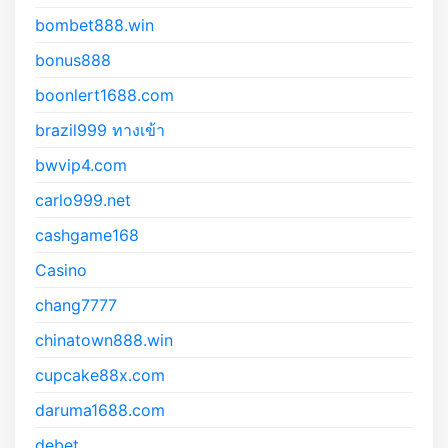
bombet888.win
bonus888
boonlert1688.com
brazil999 ทางเข้า
bwvip4.com
carlo999.net
cashgame168
Casino
chang7777
chinatown888.win
cupcake88x.com
daruma1688.com
debet