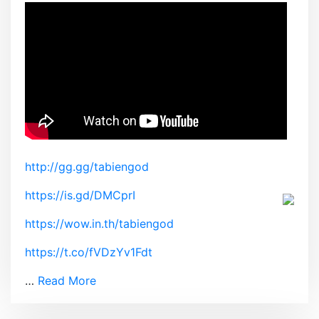
http://gg.gg/tabiengod
https://is.gd/DMCprI
https://wow.in.th/tabiengod
https://t.co/fVDzYv1Fdt
…
Read More