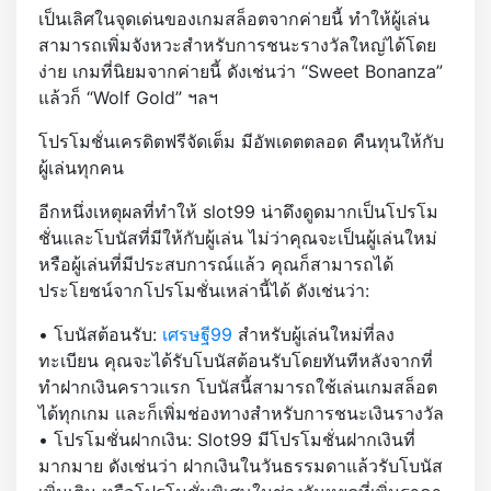
เป็นเลิศในจุดเด่นของเกมสล็อตจากค่ายนี้ ทำให้ผู้เล่น
สามารถเพิ่มจังหวะสำหรับการชนะรางวัลใหญ่ได้โดย
ง่าย เกมที่นิยมจากค่ายนี้ ดังเช่นว่า “Sweet Bonanza”
แล้วก็ “Wolf Gold” ฯลฯ
โปรโมชั่นเครดิตฟรีจัดเต็ม มีอัพเดตตลอด คืนทุนให้กับ
ผู้เล่นทุกคน
อีกหนึ่งเหตุผลที่ทำให้ slot99 น่าดึงดูดมากเป็นโปรโม
ชั่นและโบนัสที่มีให้กับผู้เล่น ไม่ว่าคุณจะเป็นผู้เล่นใหม่
หรือผู้เล่นที่มีประสบการณ์แล้ว คุณก็สามารถได้
ประโยชน์จากโปรโมชั่นเหล่านี้ได้ ดังเช่นว่า:
• โบนัสต้อนรับ:
เศรษฐี99
สำหรับผู้เล่นใหม่ที่ลง
ทะเบียน คุณจะได้รับโบนัสต้อนรับโดยทันทีหลังจากที่
ทำฝากเงินคราวแรก โบนัสนี้สามารถใช้เล่นเกมสล็อต
ได้ทุกเกม และก็เพิ่มช่องทางสำหรับการชนะเงินรางวัล
• โปรโมชั่นฝากเงิน: Slot99 มีโปรโมชั่นฝากเงินที่
มากมาย ดังเช่นว่า ฝากเงินในวันธรรมดาแล้วรับโบนัส