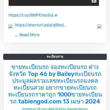
https://t.co/BMPEmo5uLw
https://shorturl.asia/q9boL
…
Read More
ทะเบียนสวย
ขายทะเบียนรถ จองทะเบียนรถ ต่าง
จังหวัด Top 46 by Baileyทะเบียนรถ
ประมูลผลรวมเลขทะเบียนรถมงคล
ทะเบียนสวย อยากขายทะเบียนรถ
ทะเบียนรถราคาถูก 1000ขายทะเบียน
รถ tabiengod.com 13 เมษา 2024
Posted on
24 กุมภาพันธ์ 2024
by
George Nelson