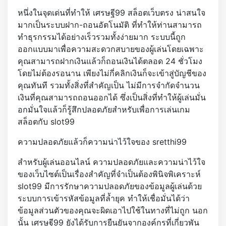
หนึ่งในจุดเด่นที่ทำให้ เศรษฐี99 สล็อตเว็บตรง น่าสนใจ
มากเป็นระบบฝาก-ถอนอัตโนมัติ ที่ทำให้ท่านสามารถ
ทำธุรกรรมได้อย่างเร็วรวมทั้งง่ายมาก ระบบนี้ถูก
ออกแบบมาเพื่อความสะดวกสบายของผู้เล่นโดยเฉพาะ
คุณสามารถฝากเงินแล้วก็ถอนเงินได้ตลอด 24 ชั่วโมง
โดยไม่ต้องรอนาน เพียงไม่กี่คลิกเงินก็จะเข้าสู่บัญชีของ
คุณทันที รวมทั้งสิ่งที่สำคัญเป็น ไม่มีการจำกัดจำนวน
เงินที่คุณสามารถถอนออกได้ ซึ่งเป็นสิ่งที่ทำให้ผู้เล่นมั่น
อกมั่นใจแล้วก็รู้สึกปลอดภัยสำหรับเพื่อการเล่นเกม
สล็อตกับ slot99
ความปลอดภัยแล้วก็ความน่าไว้ใจของ sretthi99
สำหรับผู้เล่นออนไลน์ ความปลอดภัยและความน่าไว้ใจ
ของเว็บไซต์เป็นเรื่องสำคัญที่จำเป็นต้องพินิจพิเคราะห์
slot99 มีการรักษาความปลอดภัยของข้อมูลผู้เล่นด้วย
ระบบการเข้ารหัสข้อมูลที่ล้ำยุค ทำให้เชื่อมั่นได้ว่า
ข้อมูลส่วนตัวของคุณจะผิดเอาไปใช้ในทางที่ไม่ถูก นอก
นั้น เศรษฐี99 ยังได้รับการยืนยันจากองค์กรที่เกี่ยวพัน