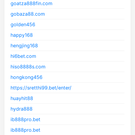
goatza888fin.com
gobaza88.com
golden456
happy168
hengjing168
hi6bet.com
hiso8888s.com
hongkong456
https://sretthi99.bet/enter/
huayhit88
hydra888
ib888pro.bet
ib888pro.bet