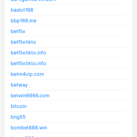
baslot168
bbp168.me
betflix
betflixtikto
betflixtikto.info
betflixtikto.info
betm4vip.com
betway
betwin6666.com
bitcoin
bng55
bombet888.win