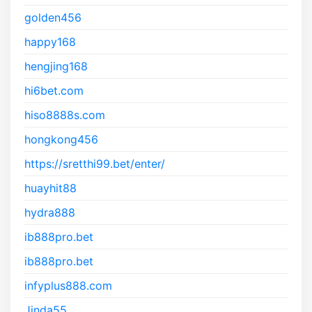
golden456
happy168
hengjing168
hi6bet.com
hiso8888s.com
hongkong456
https://sretthi99.bet/enter/
huayhit88
hydra888
ib888pro.bet
ib888pro.bet
infyplus888.com
Jinda55