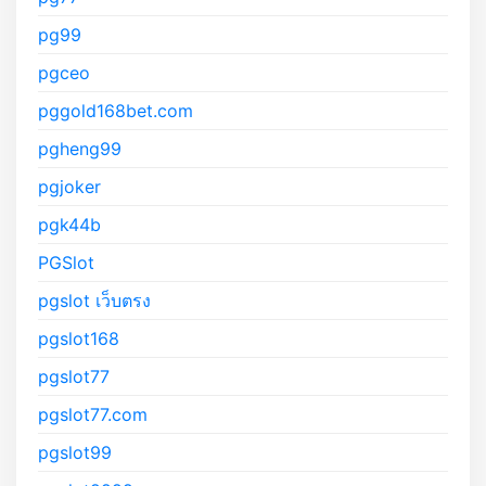
pg99
pgceo
pggold168bet.com
pgheng99
pgjoker
pgk44b
PGSlot
pgslot เว็บตรง
pgslot168
pgslot77
pgslot77.com
pgslot99