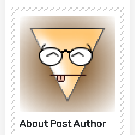
About Post Author