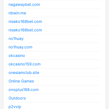
nagawaybet.com
nbwin.me
niseko168bet.com
niseko168bet.com
no1huay
no1huay.com
okcasino
okcasino159.com
onesiamclub.site
Online Games
onoplus168.com
Outdoors
p2vvip