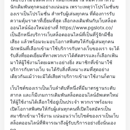
นักเดิมพันทุกคนอย่างแน่นอน เพราะเหตุว่าโปรโมชั่นข
องเราเป็นโปรโมชั่น สำหรับผู้เล่นทุกคน ที่ต้องการรับ
ความคุ้มราคาที่เยี่ยมที่สุด เลือกลงเดิมพันกับเว็บสล็อต
ออนไลน์น้องใหม่อย่างที่ https://www.pgslotx.co/
เป็นอีกหนึ่งบริการเว็บสล็อตออนไลน์ที่เป็นที่รู้จักมีชื่อ
เสียง แล้วพร้อมจะมอบโอกาสพิเศษให้กับผู้เล่นทุกคน
นักพนันที่เลือกเข้ามาใช้บริการกับทางเว็บของเรา จะได้
รับสิ่งที่ยอดเยี่ยมที่ทางพวกเราได้คัดสรรและก็เลือกเฟ้น
มาให้ผู้ใช้งานโดยเฉพาะอย่างยิ่ง สมาชิกที่เข้ามาใช้
บริการกับทางเว็บ จะได้รับสิ่งที่เหมาะสมที่สุดอย่าง
เดียวกันแม้ว่าจะมิได้เสียค่าบริการเข้ามาใช้งานก็ตาม
เว็บไซต์ของเราเป็นเว็บลำดับที่หนึ่งที่มีมาตรฐานระดับ
สากล และก็มีเกมการเดิมพันสล็อตออนไลน์อัพเดทใหม่
ให้ผู้ใช้งานได้เลือกใช้อยู่เป็นประจำ พวกเราพร้อมจะ
เปิดโอกาสพิเศษให้กับผู้เล่นทุกคนที่เปิดใจสมัครเป็น
สมาชิกเข้ามาใช้งาน แน่นอนว่าเว็บไซต์ของเราเป็นเว็บ
สล็อตออนไลน์ที่พิจารณาถึงผู้รับบริการอย่างยิ่งนั่นเอง
pg