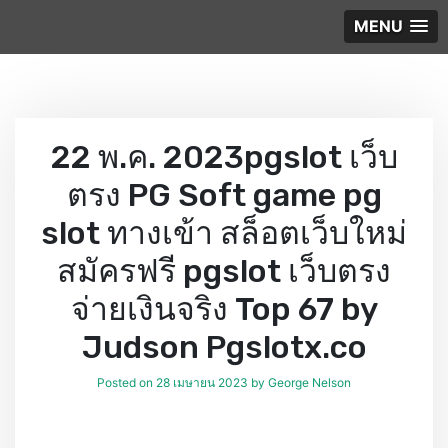
MENU
S
k
i
22 พ.ค. 2023pgslot เว็บ
p
t
ตรง PG Soft game pg
o
slot ทางเข้า สล็อตเว็บใหม่
c
o
สมัครฟรี pgslot เว็บตรง
n
t
จ่ายเงินจริง Top 67 by
e
Judson Pgslotx.co
n
t
Posted on
28 เมษายน 2023
by
George Nelson