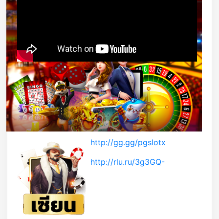
http://gg.gg/pgslotx
http://rlu.ru/3g3GQ-