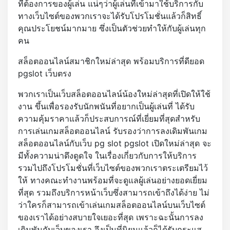
ที่ต้องการของผู้เล่น แน่ๆว่าผู้เล่นที่เข้ามาใช้บริการกับ
ทางเว็บไซต์ของพวกเราจะได้รับโปรโมชั่นแล้วก็สิทธิ์
คุณประโยชน์มากมาย ซึ่งเป็นตัวช่วยทำให้กับผู้เล่นทุก
คน
สล็อตออนไลน์สมาชิกใหม่ล่าสุด พร้อมบริการที่ดียอด
pgslot เว็บตรง
พวกเราเป็นเว็บสล็อตออนไลน์น้องใหม่ล่าสุดที่เปิดให้ใช้
งาน ขึ้นเพื่อรองรับนักพนันที่อยากเป็นผู้เล่นที่ ได้รับ
ความคุ้มราคาแล้วก็ประสบการณ์ที่เยี่ยมที่สุดสำหรับ
การเล่นเกมสล็อตออนไลน์ รับรองว่าการลงเดิมพันเกม
สล็อตออนไลน์กับเว็บ pg slot pgslot เปิดใหม่ล่าสุด จะ
มีทั้งความน่าดึงดูดใจ ในเรื่องเกี่ยวกับการให้บริการ
รวมไปถึงโปรโมชั่นที่เว็บไซต์ของพวกเราตระเตรียมไว้
ให้ ทางคณะทำงานพร้อมที่จะดูแลผู้เล่นอย่างยอดเยี่ยม
ที่สุด รวมถึงบริการหน้าเว็บซึ่งสามารถเข้าถึงได้ง่าย ไม่
ว่าใครก็สามารถเข้าเล่นเกมสล็อตออนไลน์บนเว็บไซต์
ของเราได้อย่างสบายใจเยอะที่สุด เพราะฉะนั้นการลง
เดิมพันกับเว็บของเรา จึงเป็นที่นิยมแล้วก็ได้รับกระแส