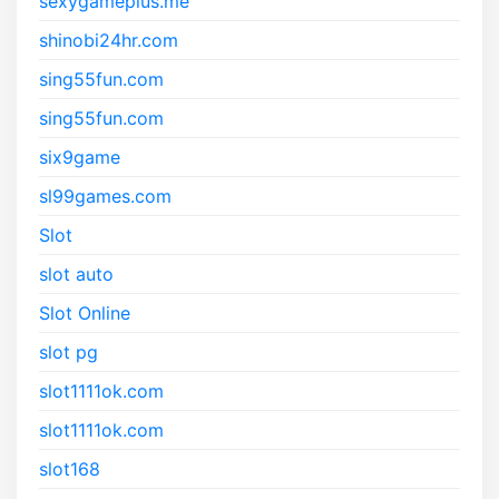
sexygameplus.me
shinobi24hr.com
sing55fun.com
sing55fun.com
six9game
sl99games.com
Slot
slot auto
Slot Online
slot pg
slot1111ok.com
slot1111ok.com
slot168