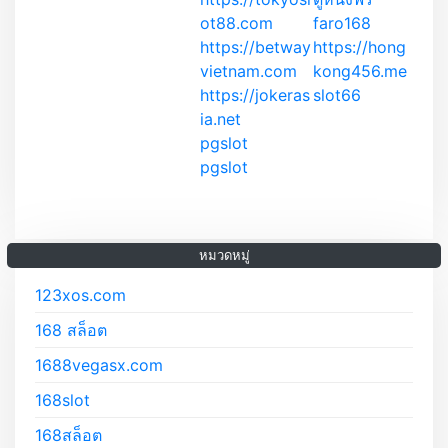
ot88.com
faro168
https://betway
https://hong
vietnam.com
kong456.me
https://jokeras
slot66
ia.net
pgslot
pgslot
หมวดหมู่
123xos.com
168 สล็อต
1688vegasx.com
168slot
168สล็อต