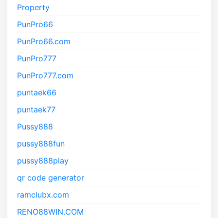
Property
PunPro66
PunPro66.com
PunPro777
PunPro777.com
puntaek66
puntaek77
Pussy888
pussy888fun
pussy888play
qr code generator
ramclubx.com
RENO88WIN.COM