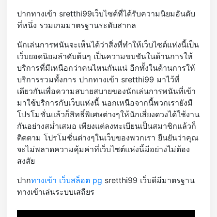
ปากทางเข้า sretthi99เว็บไซต์ที่ได้รับความนิยมอันดับ
ที่หนึ่ง รวมเกมมาตรฐานระดับสากล
นักเล่นการพนันจะเห็นได้ว่าสิ่งที่ทำให้เว็บไซต์แห่งนี้เป็น
เว็บยอดนิยมลำดับต้นๆ เป็นความขบขันในด้านการให้
บริการที่มีเหนือกว่าคนไหนกันแน่ อีกทั้งในด้านการให้
บริการรวมทั้งการ ปากทางเข้า sretthi99 มาไว้ที่
เดียวกันเพื่อความสบายสบายของนักเล่นการพนันที่เข้า
มาใช้บริการกับเว็บแห่งนี้ นอกเหนือจากนี้พวกเรายังมี
โปรโมชั่นแล้วก็สิทธิ์พิเศษต่างๆให้นักเสี่ยงดวงได้ใช้งาน
กันอย่างสม่ำเสมอ เพียงแต่ลงทะเบียนเป็นสมาชิกแล้วก็
ติดตาม โปรโมชั่นต่างๆในเว็บของพวกเรา ยืนยันว่าคุณ
จะไม่พลาดความคุ้มค่าที่เว็บไซต์แห่งนี้มีอย่างไม่ต้อง
สงสัย
ปาก
ทางเข้า เว็บสล็อต pg
sretthi99 เว็บดีมีมาตรฐาน
ทางเข้าเล่นระบบเสถียร