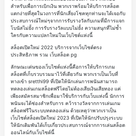
สำหรับเพื่อการเบิกเงิน พวกเราพร้อมให้บริการสล็อต
แตกง่ายที่สุดในวงการที่นักเสี่ยงโชคทุกท่านจะได้เจอกับ
ประสบการณ์ใหม่ๆจากการรับรางวัลกับเกมที่มีการแจก
โบนัสไม่ยั้ง การรับรางวัลแบบไม่ยั้ง ความสนุกที่ไม่ซ้ำ
ใครกับความแปลกใหม่ในเว็บไซต์แห่งนี้
สล็อตเปิดใหม่ 2022 บริการจากเว็บไซต์ตรง
ประสิทธิภาพ รวม เว็บสล็อต pg
ลักษณะเด่นของเว็บไซต์แห่งนี้คือการให้บริการเกม
สล็อตที่เก็บรวบรวมมาไว้ที่เดียวกัน พวกเราเป็นเว็บที่
ทางเข้า sretthi99 ที่เปิดให้นักเล่นการพนันสามารถ
ทดลองเล่นเกมสล็อตฟรีโดยไม่ต้องเสียเงินเสียทอง แค่
เพียงสมัครสมาชิกเพื่อมาใช้บริการกับเว็บแห่งนี้ นักการ
พนันจะได้ช่องสำหรับการ คว้ารางวัลจากการเล่นเกม
สล็อตฟรีในระบบทดลองเล่น ด้วยเหตุว่าพวกเราเป็น
เว็บไซต์สล็อตเปิดใหม่ 2023 ที่เปิดให้นักปรับปรุงระบบ
ให้นักเดิมพันได้เก็บเกี่ยวประสบการณ์จากการเล่นสล็อต
ออนไลน์กับเว็บไซต์นี้