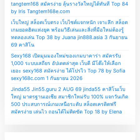
tangtem168 สมัครง่าย ลุ้นรางวัลใหญ่ได้ทันที Top 84
by Iris Tangtem168e.com
เว็บใหญ่ สล็อตเว็บตรง เว็บไซต์แจกหนัก เจาะลึก สล็อต
เกมยอดฮิตแห่งยุค พร้อมวิธีเล่นและสิ่งที่มือใหม่ต้องรู้
ทดลองเล่น Top 38 by Juana jin888.asia 3 กันยายน
69 คาสิโน
Sexy168 เปิดมุมมองใหม่ของเกมบาคาร่า สมัครรับ
1,000 ระบบเสถียร อัปเดตล่าสุด เว็บดี มีโต๊ะให้เลือก
เยอะ sexy168 สมัครง่าย ได้โปรไว Top 78 by Sofia
sexy168c.com 1 กันยายน 2026
Jinda55 Jin55.guru 2 AUG 69 jinda55 คาสิโนเว็บ
ใหญ่ มาตรฐานเอเชีย สมาชิกใหม่รับ 100% แจกวันเกิด
500 ประสบการณ์เกมเหนือระดับ สล็อตเครดิตฟรี
สมัครง่าย เล่นไว ถอนได้ไม่ติดขัด Top 18 by Elena