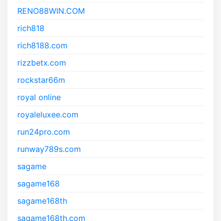
RENO88WIN.COM
rich818
rich8188.com
rizzbetx.com
rockstar66m
royal online
royaleluxee.com
run24pro.com
runway789s.com
sagame
sagame168
sagame168th
sagame168th.com