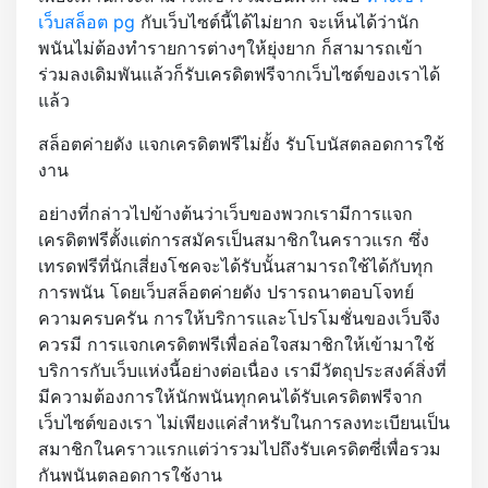
เว็บสล็อต pg
กับเว็บไซต์นี้ได้ไม่ยาก จะเห็นได้ว่านัก
พนันไม่ต้องทำรายการต่างๆให้ยุ่งยาก ก็สามารถเข้า
ร่วมลงเดิมพันแล้วก็รับเครดิตฟรีจากเว็บไซต์ของเราได้
แล้ว
สล็อตค่ายดัง แจกเครดิตฟรีไม่ยั้ง รับโบนัสตลอดการใช้
งาน
อย่างที่กล่าวไปข้างต้นว่าเว็บของพวกเรามีการแจก
เครดิตฟรีตั้งแต่การสมัครเป็นสมาชิกในคราวแรก ซึ่ง
เทรดฟรีที่นักเสี่ยงโชคจะได้รับนั้นสามารถใช้ได้กับทุก
การพนัน โดยเว็บสล็อตค่ายดัง ปรารถนาตอบโจทย์
ความครบครัน การให้บริการและโปรโมชั่นของเว็บจึง
ควรมี การแจกเครดิตฟรีเพื่อล่อใจสมาชิกให้เข้ามาใช้
บริการกับเว็บแห่งนี้อย่างต่อเนื่อง เรามีวัตถุประสงค์สิ่งที่
มีความต้องการให้นักพนันทุกคนได้รับเครดิตฟรีจาก
เว็บไซต์ของเรา ไม่เพียงแค่สำหรับในการลงทะเบียนเป็น
สมาชิกในคราวแรกแต่ว่ารวมไปถึงรับเครดิตซี่เพื่อรวม
กันพนันตลอดการใช้งาน