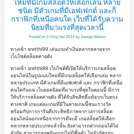
ใหม่ที่มีเกมสล็อตให้เลือกเล่น หลาย
ชนิด มีตัวเกมที่มีเอฟเฟกต์ และก็
กราฟิกที่เหนือคนใด เว็บที่ได้รับความ
นิยมที่มาแรงที่สุดเวลานี้
Posted on
3 กรกฎาคม 2023
by
George Nelson
ทางเข้า sretthi99 เล่นเกมทำเงินหลากหลายจาก
เว็บไซต์สล็อตค่ายดัง
ทางเข้า sretthi99 เว็บไซต์ที่เปิดให้บริการเกมสล็อต
ออนไลน์ในรูปแบบใหม่ที่มีเกมสล็อตให้เลือกเล่น หลาก
หลายประเภท มีตัวเกมที่มีเอฟเฟกต์ และ กราฟิกที่เหนือ
คนใดกันแน่ เว็บยอดนิยมที่มาแรงที่สุดในตอนนี้ มีการ
ให้บริการสล็อตค่ายดัง ที่ได้รับลิขสิทธิ์แท้จากเว็บตรง
ต่างชาติ เกมแต่ละเกมที่มีในค่ายเกมนี้ชนะรางวัล
พร้อมกับการการันตีประสิทธิภาพจากวงการสล็อต
ออนไลน์นอกเหนือจากการที่จะมี เกมสล็อตให้เลือก
หลากหลายประเภทแล้วนั้น ยังสามารถฝากถอนได้ไม่
จำกัด สามารถลงพนันแบบไม่มีชั้นต่ำ ไม่จำกัดรอบ