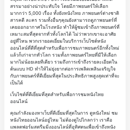
สรรมาอย่างน่าประทับใจ โดยมีภาพยนตร์ให้เลือก
มากกว่า 5,000 เรื่อง ทั้งยังหนังไทย ภาพยนตร์ต่างชาติ
สารคดี ละคร รวมทั้งอื่นๆคุณยังสามารถดูภาพยนตร์ที่
เคยออกอากาศในโรงหนัง ทำให้ผู้ชมเข้าถึงภาพยนตร์ที่
เหมาะสมที่สุดจากทั่วทั้งโลกได้ ไม่ว่าพวกเขาจะอาศัย
อยู่ที่ไหน พวกเรายอดเยี่ยมในบริการเว็บไซต์หนัง
ออนไลน์ที่ดีที่สุดสำหรับเพื่อการชมภาพยนตร์อีกทั้งใหม่
แล้วก็เก่าจากทั่วโลก รวมทั้งภาพยนตร์ไทยที่มีให้เลือก
มากไม่น้อยเลยทีเดียว รวมถึงการเข้าถึงรายละเอียดใน
ต้นแบบ HD ทำให้ไม่ยุ่งยากต่อการเพลิดเพลินเจริญใจ
กับภาพยนตร์ที่ดีเยี่ยมที่สุดในประสิทธิภาพสูงสุดเท่าที่จะ
เป็นได้
เว็บไซต์ที่ดีเยี่ยมที่สุดสำหรับเพื่อการชมหนังไทย
ออนไลน์
คุณกำลังมองหาเว็บที่ดีเยี่ยมที่สุดในการ ดูหนังใหม่ ชม
หนังไทยออนไลน์อยู่ไหม ไม่ต้องดูไปไกลกว่า เราคือ
แพลตฟอร์มสตรีมมิ่งออนไลน์ที่อุทิศตนเพื่อเข้าถึงหนัง