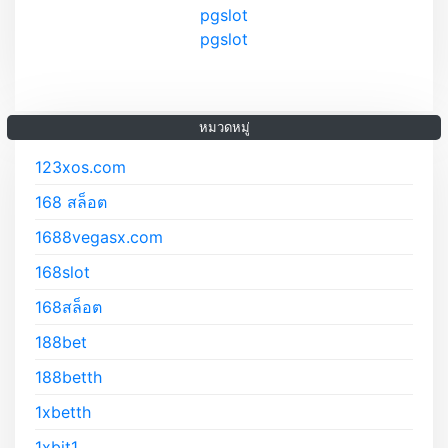
pgslot
pgslot
หมวดหมู่
123xos.com
168 สล็อต
1688vegasx.com
168slot
168สล็อต
188bet
188betth
1xbetth
1xbit1