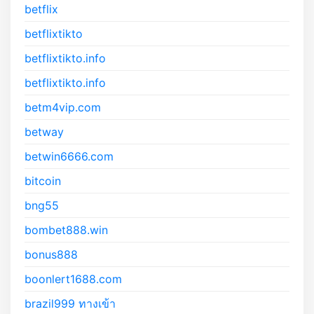
betflix
betflixtikto
betflixtikto.info
betflixtikto.info
betm4vip.com
betway
betwin6666.com
bitcoin
bng55
bombet888.win
bonus888
boonlert1688.com
brazil999 ทางเข้า