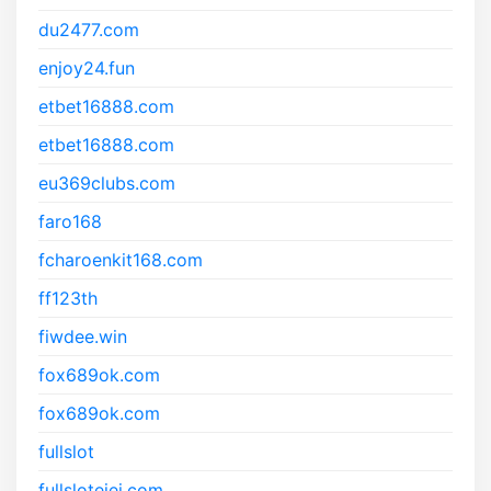
du2477.com
enjoy24.fun
etbet16888.com
etbet16888.com
eu369clubs.com
faro168
fcharoenkit168.com
ff123th
fiwdee.win
fox689ok.com
fox689ok.com
fullslot
fullsloteiei.com