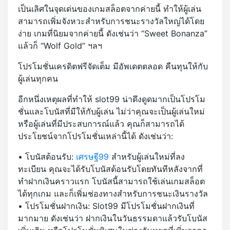
เป็นเลิศในจุดเด่นของเกมสล็อตจากค่ายนี้ ทำให้ผู้เล่น
สามารถเพิ่มจังหวะสำหรับการชนะรางวัลใหญ่ได้โดย
ง่าย เกมที่นิยมจากค่ายนี้ ดังเช่นว่า “Sweet Bonanza”
แล้วก็ “Wolf Gold” ฯลฯ
โปรโมชั่นเครดิตฟรีจัดเต็ม มีอัพเดตตลอด คืนทุนให้กับ
ผู้เล่นทุกคน
อีกหนึ่งเหตุผลที่ทำให้ slot99 น่าดึงดูดมากเป็นโปรโม
ชั่นและโบนัสที่มีให้กับผู้เล่น ไม่ว่าคุณจะเป็นผู้เล่นใหม่
หรือผู้เล่นที่มีประสบการณ์แล้ว คุณก็สามารถได้
ประโยชน์จากโปรโมชั่นเหล่านี้ได้ ดังเช่นว่า:
• โบนัสต้อนรับ:
เศรษฐี99
สำหรับผู้เล่นใหม่ที่ลง
ทะเบียน คุณจะได้รับโบนัสต้อนรับโดยทันทีหลังจากที่
ทำฝากเงินคราวแรก โบนัสนี้สามารถใช้เล่นเกมสล็อต
ได้ทุกเกม และก็เพิ่มช่องทางสำหรับการชนะเงินรางวัล
• โปรโมชั่นฝากเงิน: Slot99 มีโปรโมชั่นฝากเงินที่
มากมาย ดังเช่นว่า ฝากเงินในวันธรรมดาแล้วรับโบนัส