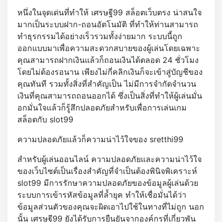
หนึ่งในจุดเด่นที่ทำให้ เศรษฐี99 สล็อตเว็บตรง น่าสนใจ
มากเป็นระบบฝาก-ถอนอัตโนมัติ ที่ทำให้ท่านสามารถ
ทำธุรกรรมได้อย่างเร็วรวมทั้งง่ายมาก ระบบนี้ถูก
ออกแบบมาเพื่อความสะดวกสบายของผู้เล่นโดยเฉพาะ
คุณสามารถฝากเงินแล้วก็ถอนเงินได้ตลอด 24 ชั่วโมง
โดยไม่ต้องรอนาน เพียงไม่กี่คลิกเงินก็จะเข้าสู่บัญชีของ
คุณทันที รวมทั้งสิ่งที่สำคัญเป็น ไม่มีการจำกัดจำนวน
เงินที่คุณสามารถถอนออกได้ ซึ่งเป็นสิ่งที่ทำให้ผู้เล่นมั่น
อกมั่นใจแล้วก็รู้สึกปลอดภัยสำหรับเพื่อการเล่นเกม
สล็อตกับ slot99
ความปลอดภัยแล้วก็ความน่าไว้ใจของ sretthi99
สำหรับผู้เล่นออนไลน์ ความปลอดภัยและความน่าไว้ใจ
ของเว็บไซต์เป็นเรื่องสำคัญที่จำเป็นต้องพินิจพิเคราะห์
slot99 มีการรักษาความปลอดภัยของข้อมูลผู้เล่นด้วย
ระบบการเข้ารหัสข้อมูลที่ล้ำยุค ทำให้เชื่อมั่นได้ว่า
ข้อมูลส่วนตัวของคุณจะผิดเอาไปใช้ในทางที่ไม่ถูก นอก
นั้น เศรษฐี99 ยังได้รับการยืนยันจากองค์กรที่เกี่ยวพัน