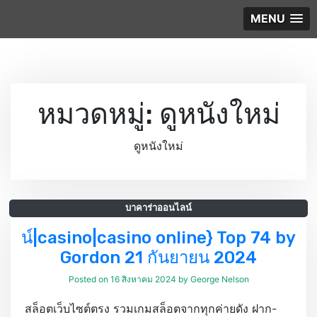
MENU
S
k
หมวดหมู่:
ดูหนังใหม่
i
p
ดูหนังใหม่
t
o
c
o
บาคาร่าออนไลน์
n
t
น์|casino|casino online} Top 74 by
e
Gordon 21 กันยายน 2024
n
Posted on
16 สิงหาคม 2024
by
George Nelson
t
สล็อตเว็บไซต์ตรง รวมเกมสล็อตจากทุกค่ายดัง ฝาก-