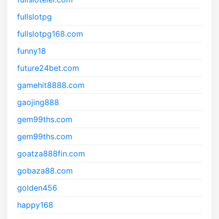
fullslotpg
fullslotpg168.com
funny18
future24bet.com
gamehit8888.com
gaojing888
gem99ths.com
gem99ths.com
goatza888fin.com
gobaza88.com
golden456
happy168