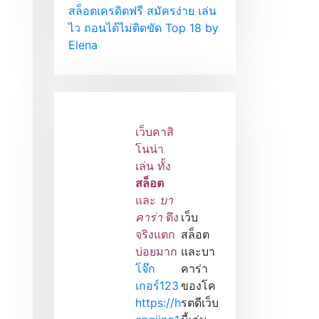
สล็อตเครดิตฟรี สมัครง่าย เล่น
ไว ถอนได้ไม่ติดขัด Top 18 by
Elena
เว็บคาสิ
โนน่า
เล่น ทั้ง
สล็อต
และ
บา
คาร่า
ตึง
เว็บ
จริงแตก
สล็อต
บ่อยมาก
และบา
โจ๊ก
คาร่า
เกอร์123
ของโค
https://h
รตดีเว็บ