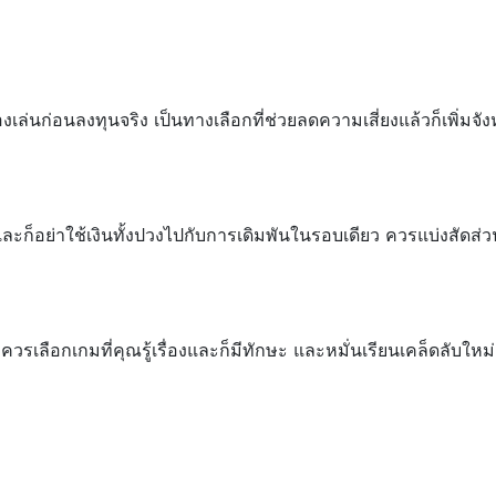
เล่นก่อนลงทุนจริง เป็นทางเลือกที่ช่วยลดความเสี่ยงแล้วก็เพิ่มจั
ก็อย่าใช้เงินทั้งปวงไปกับการเดิมพันในรอบเดียว ควรแบ่งสัดส่ว
วรเลือกเกมที่คุณรู้เรื่องและก็มีทักษะ และหมั่นเรียนเคล็ดลับใหม