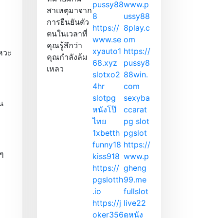
pussy88
www.p
สาเหตุมาจาก
8
ussy88
การยืนยันตัว
https://
8play.c
ตนในเวลาที่
www.se
om
คุณรู้สึกว่า
xyauto1
https://
งหวะ
คุณกำลังล้ม
68.xyz
pussy8
เหลว
slotxo2
88win.
4hr
com
slotpg
sexyba
น
หนังโป๊
ccarat
ไทย
pg slot
1xbetth
pgslot
funny18
https://
่ๆ
kiss918
www.p
https://
gheng
pgslotth
99.me
.io
fullslot
https://j
live22
oker356
ดูหนัง