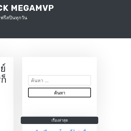
KICK MEGAMVP
ฟรีสปินทุกวัน
ย์
ก็
ค้
น
ห
า
สำ
ห
รั
เรื่องล่าสุด
บ