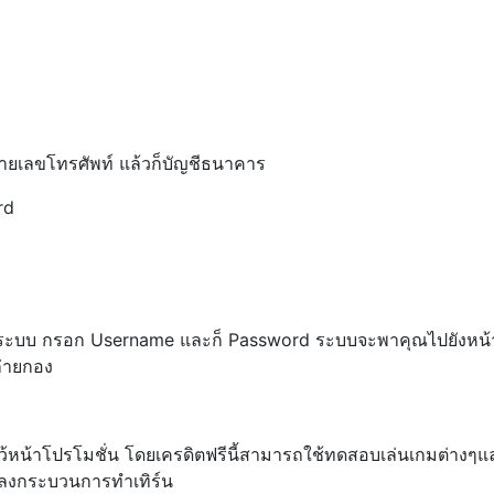
หมายเลขโทรศัพท์ แล้วก็บัญชีธนาคาร
rd
ข้าสู่ระบบ กรอก Username และก็ Password ระบบจะพาคุณไปยังหน้
ก่ายกอง
กะไว้หน้าโปรโมชั่น โดยเครดิตฟรีนี้สามารถใช้ทดสอบเล่นเกมต่างๆแ
ตกลงกระบวนการทำเทิร์น