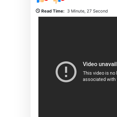
Read Time:
3 Minute, 27 Second