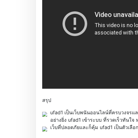
สรุป
ufad1 เป็นเว็บพนันออนไลน์ที่ครบวงจรแล
อย่างยิ่ง ufad1 เข้าระบบ ที่รวดเร็วทันใจ
เว็บที่ปลอดภัยและก็คุ้ม ufad1 เป็นตัวเลื