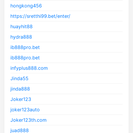
hongkong456
https://sretthi99.bet/enter/
huayhit88
hydra888
ib888pro.bet
ib888pro.bet
infyplus888.com
Jinda55
jinda888
Joker123
joker123auto
Joker123th.com
juad888