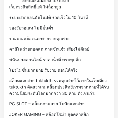
ลักษณะเด่นของ tuktukth
เว็บตรงลิขสิทธิ์แท้ ไม่ล็อกยูส
ระบบฝากถอนอัตโนมัติ รวดเร็วใน 10 วินาที
รองรับวอเลท ไม่มีขั้นต่ำ
รวมเกมสล็อตแตกง่ายจากทุกค่าย
คาสิโนถ่ายทอดสด ภาพชัดแจ๋ว เสียงไม่ดีเลย์
พนันบอลออนไลน์ ราคาน้ำดี ครบทุกลีก
โปรโมชั่นมากมาย รับง่าย ถอนได้จริง
สล็อตแตกง่าย tuktukth รวมทุกค่ายไว้ภายในเว็บเดียว
tuktukth คัดสรรเกมสล็อตประสิทธิภาพจากค่ายที่ได้รับ
ความนิยมระดับโลกมากกว่า 30 ค่าย ดังเช่นว่า:
PG SLOT – สล็อตภาพสวย โบนัสแตกง่าย
JOKER GAMING – สล็อตโรม่า สุดคลาสสิก