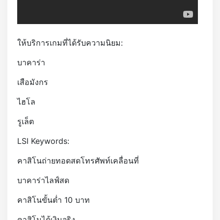
ให้บริการเกมที่ได้รับความนิยม:
บาคาร่า
เสือมังกร
ไฮโล
รูเล็ต
LSI Keywords:
คาสิโนถ่ายทอดสดโทรศัพท์เคลื่อนที่
บาคาร่าไลฟ์สด
คาสิโนขั้นต่ำ 10 บาท
คาสิโนได้เงินจริง