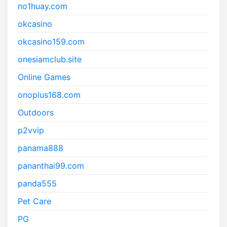
no1huay.com
okcasino
okcasino159.com
onesiamclub.site
Online Games
onoplus168.com
Outdoors
p2vvip
panama888
pananthai99.com
panda555
Pet Care
PG