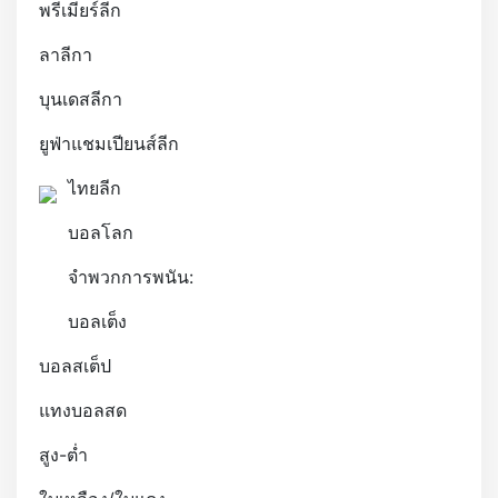
พรีเมียร์ลีก
ลาลีกา
บุนเดสลีกา
ยูฟ่าแชมเปียนส์ลีก
ไทยลีก
บอลโลก
จำพวกการพนัน:
บอลเต็ง
บอลสเต็ป
แทงบอลสด
สูง-ต่ำ