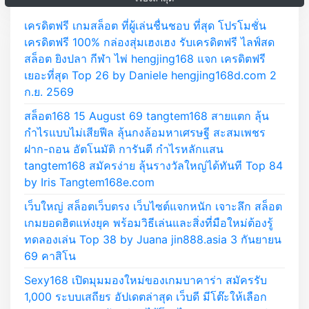
บ
เครดิตฟรี เกมสล็อต ที่ผู้เล่นชื่นชอบ ที่สุด โปรโมชั่น
:
เครดิตฟรี 100% กล่องสุ่มเฮงเฮง รับเครดิตฟรี ไลฟ์สด
สล็อต ยิงปลา กีฬา ไพ่ hengjing168 แจก เครดิตฟรี
เยอะที่สุด Top 26 by Daniele hengjing168d.com 2
ก.ย. 2569
สล็อต168 15 August 69 tangtem168 สายแตก ลุ้น
กำไรแบบไม่เสียฟีล ลุ้นกงล้อมหาเศรษฐี สะสมเพชร
ฝาก-ถอน อัตโนมัติ การันตี กำไรหลักแสน
tangtem168 สมัครง่าย ลุ้นรางวัลใหญ่ได้ทันที Top 84
by Iris Tangtem168e.com
เว็บใหญ่ สล็อตเว็บตรง เว็บไซต์แจกหนัก เจาะลึก สล็อต
เกมยอดฮิตแห่งยุค พร้อมวิธีเล่นและสิ่งที่มือใหม่ต้องรู้
ทดลองเล่น Top 38 by Juana jin888.asia 3 กันยายน
69 คาสิโน
Sexy168 เปิดมุมมองใหม่ของเกมบาคาร่า สมัครรับ
1,000 ระบบเสถียร อัปเดตล่าสุด เว็บดี มีโต๊ะให้เลือก