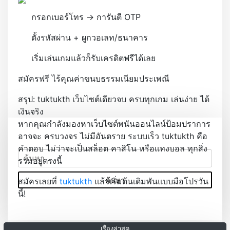
กรอกเบอร์โทร → การันตี OTP
ตั้งรหัสผ่าน + ผูกวอเลท/ธนาคาร
เริ่มเล่นเกมแล้วก็รับเครดิตฟรีได้เลย
สมัครฟรี ไร้คุณค่าขนบธรรมเนียมประเพณี
สรุป: tuktukth เว็บไซต์เดียวจบ ครบทุกเกม เล่นง่าย ได้
เงินจริง
หากคุณกำลังมองหาเว็บไซต์พนันออนไลน์ป้อมปราการ
อาจจะ ครบวงจร ไม่มีอันตราย ระบบเร็ว tuktukth คือ
คำตอบ ไม่ว่าจะเป็นสล็อต คาสิโน หรือแทงบอล ทุกสิ่ง
ค้
รวมอยู่ตรงนี้
น
ห
สมัครเลยที่
tuktukth
แล้วเริ่มต้นเดิมพันแบบมือโปรวัน
า
นี้!
สำ
…
Read More
ห
รั
เรื่องล่าสุด