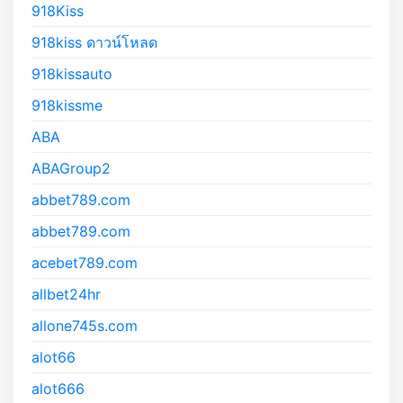
918Kiss
918kiss ดาวน์โหลด
918kissauto
918kissme
ABA
ABAGroup2
abbet789.com
abbet789.com
acebet789.com
allbet24hr
allone745s.com
alot66
alot666