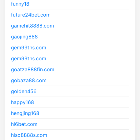
funny18
future24bet.com
gamehit8888.com
gaojing888
gem99ths.com
gem99ths.com
goatza888fin.com
gobaza88.com
golden456
happy168
hengjing168
hi6bet.com
hiso8888s.com