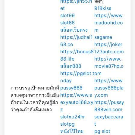
https://jin55.n
จัดๆ
et
918kiss
slot99
https://www.
slot66
madoohd.co
สล็อตเว็บตรง
m
https://judhai1
sagame
68.co
https://joker
https://bonus8
123auto.com
88.life
http://www.
สล็อต888
movie87hd.c
https://pgslot.t
om
oday
https://www.
การบรรลุเป้าหมายมักมี
pussy888
pussy888pla
สาเหตุมาจากการยืนยัน
https://www.s
y.com
ตัวตนในเวลาที่คุณรู้สึก
exyauto168.xy
https://pussy
ว่าคุณกำลังล้มเหลว
z
888win.com
slotxo24hr
sexybaccara
slotpg
t
หนังโป๊ไทย
pg slot