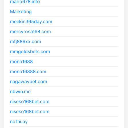
mario678.info
Marketing
meekin365day.com
mercyrosa168.com
mfj889xx.com
mmgoldsbets.com
mono1688
mono16888.com
nagawaybet.com
nbwin.me
niseko168bet.com
niseko168bet.com
no1huay