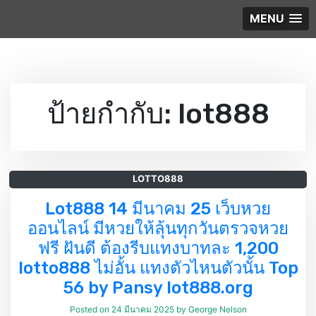
MENU
S
k
ป้ายกำกับ:
lot888
i
p
t
o
LOTTO888
c
o
Lot888 14 มีนาคม 25 เว็บหวย
n
ออนไลน์ มีหวยให้ลุ้นทุกวันตรวจหวย
t
ฟรี ฝันดี ต้องรีบแทงบาทละ 1,200
e
lotto888 ไม่อั้น แทงตัวไหนตัวนั้น Top
n
t
56 by Pansy lot888.org
Posted on
24 มีนาคม 2025
by
George Nelson