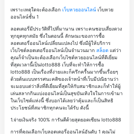
เพราะเหตุใดจะต้องเลือก
เว็บหวยออนไลน์
เว็บหวย
ออนไลน์ชั้น 1
ลอตเตอรี่มีประวัติที่ไปที่มานาน เพราะคนชอบเสี่ยงดวง
ทุกยุคทุกสมัย ซึ่งในตอนนี้ ลักษณะของการซื้อ
ลอตเตอรี่ออนไลน์เปลี่ยนแปลงไป ซึ่งมีผู้ให้บริการ
เว็บไซต์ลอตเตอรี่ออนไลน์เป็นจำนวนมาก
สล็อต
แต่ว่า
คุณก็จำเป็นจะต้องเลือกเว็บไซต์หวยออนไลน์ที่ดีเยี่ยม
ที่สุดเวลานี้เป็นlotto888 เว็บที่จะทำให้การซื้อ
lotto888 เป็นเรื่องที่ง่ายและก็ครึกครื้นมากขึ้นเรื่อยๆ
ด้วยต้นแบบทรรศนะคติของเจ้าหน้าที่เว็บมีปณิธานว่า
จะมอบแต่ว่าสิ่งที่ดีเยี่ยมที่สุดให้กับสมาชิกและก็ทำให้ผู้
เล่นสลากกินแบ่งออนไลน์เป็นสุขบันเทิงใจในการเข้ามา
ในเว็บไซต์แห่งนี้ ซึ่งบอกได้เลยว่าคุ้มและก็เป็นสิทธิ
ประโยชน์ที่สมาชิกทุกคนจะได้รับ ดังนี้
1.จ่ายเงินจริง 100% การันตีด้วยสุดยอดเซียน lotto888
การที่คุณเลือกเว็บลอตเตอรี่ออนไลน์อันดับ 1 คุณไม่