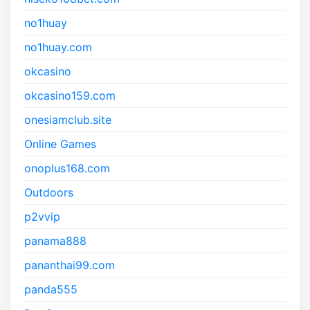
no1huay
no1huay.com
okcasino
okcasino159.com
onesiamclub.site
Online Games
onoplus168.com
Outdoors
p2vvip
panama888
pananthai99.com
panda555