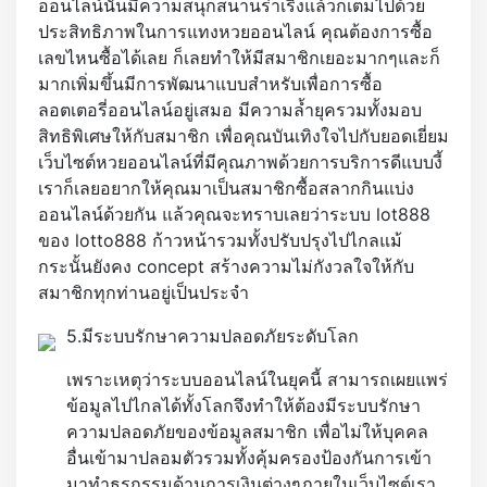
ออนไลน์นั้นมีความสนุกสนานร่าเริงแล้วก็เต็มไปด้วย
ประสิทธิภาพในการแทงหวยออนไลน์ คุณต้องการซื้อ
เลขไหนซื้อได้เลย ก็เลยทำให้มีสมาชิกเยอะมากๆและก็
มากเพิ่มขึ้นมีการพัฒนาแบบสำหรับเพื่อการซื้อ
ลอตเตอรี่ออนไลน์อยู่เสมอ มีความล้ำยุครวมทั้งมอบ
สิทธิพิเศษให้กับสมาชิก เพื่อคุณบันเทิงใจไปกับยอดเยี่ยม
เว็บไซต์หวยออนไลน์ที่มีคุณภาพด้วยการบริการดีแบบงี้
เราก็เลยอยากให้คุณมาเป็นสมาชิกซื้อสลากกินแบ่ง
ออนไลน์ด้วยกัน แล้วคุณจะทราบเลยว่าระบบ lot888
ของ lotto888 ก้าวหน้ารวมทั้งปรับปรุงไปไกลแม้
กระนั้นยังคง concept สร้างความไม่กังวลใจให้กับ
สมาชิกทุกท่านอยู่เป็นประจำ
5.มีระบบรักษาความปลอดภัยระดับโลก
เพราะเหตุว่าระบบออนไลน์ในยุคนี้ สามารถเผยแพร่
ข้อมูลไปไกลได้ทั้งโลกจึงทำให้ต้องมีระบบรักษา
ความปลอดภัยของข้อมูลสมาชิก เพื่อไม่ให้บุคคล
อื่นเข้ามาปลอมตัวรวมทั้งคุ้มครองป้องกันการเข้า
มาทำธุรกรรมด้านการเงินต่างๆภายในเว็บไซต์เรา