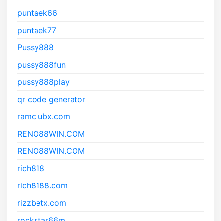
puntaek66
puntaek77
Pussy888
pussy888fun
pussy888play
qr code generator
ramclubx.com
RENO88WIN.COM
RENO88WIN.COM
rich818
rich8188.com
rizzbetx.com
rockstar66m