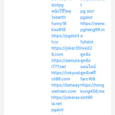
slotpg
t
หนังโป๊ไทย
pg slot
1xbetth
pgslot
funny18
https://www.
kiss918
pgheng99.m
https://pgslott
e
h.io
fullslot
https://joker35
live22
6.com
ดูหนัง
https://samura
ดูหนัง
i777.net
ออนไลน์
https://tokyosl
ดูหนังฟรี
ot88.com
faro168
https://betway
https://hong
vietnam.com
kong456.me
https://jokeras
slot66
ia.net
pgslot