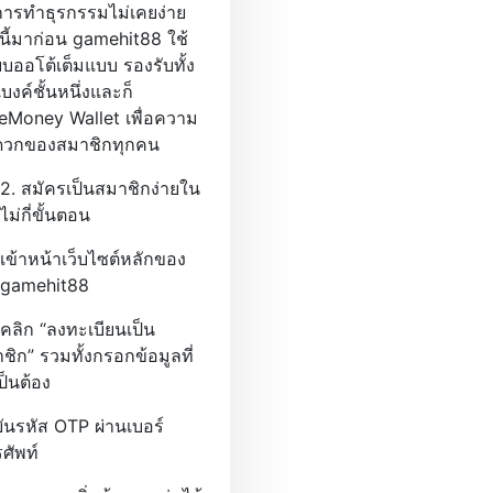
ีการทำธุรกรรมไม่เคยง่าย
านี้มาก่อน gamehit88 ใช้
บออโต้เต็มแบบ รองรับทั้ง
แบงค์ชั้นหนึ่งและก็
eMoney Wallet เพื่อความ
ดวกของสมาชิกทุกคน
2. สมัครเป็นสมาชิกง่ายใน
ไม่กี่ขั้นตอน
เข้าหน้าเว็บไซต์หลักของ
gamehit88
คลิก “ลงทะเบียนเป็น
ชิก” รวมทั้งกรอกข้อมูลที่
ป็นต้อง
ยันรหัส OTP ผ่านเบอร์
ศัพท์