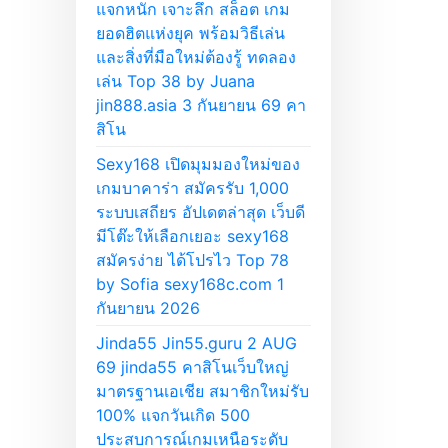
แจกหนัก เจาะลึก สล็อต เกม
ยอดฮิตแห่งยุค พร้อมวิธีเล่น
และสิ่งที่มือใหม่ต้องรู้ ทดลอง
เล่น Top 38 by Juana
jin888.asia 3 กันยายน 69 คา
สิโน
Sexy168 เปิดมุมมองใหม่ของ
เกมบาคาร่า สมัครรับ 1,000
ระบบเสถียร อัปเดตล่าสุด เว็บดี
มีโต๊ะให้เลือกเยอะ sexy168
สมัครง่าย ได้โปรไว Top 78
by Sofia sexy168c.com 1
กันยายน 2026
Jinda55 Jin55.guru 2 AUG
69 jinda55 คาสิโนเว็บใหญ่
มาตรฐานเอเชีย สมาชิกใหม่รับ
100% แจกวันเกิด 500
ประสบการณ์เกมเหนือระดับ