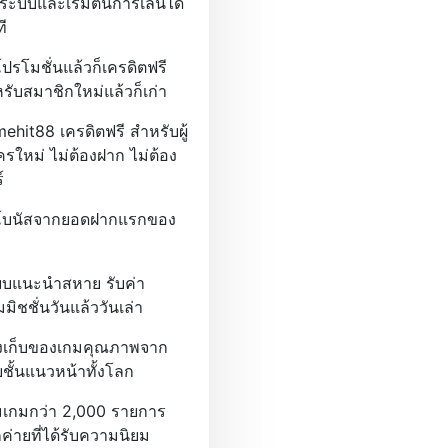
าระบบและเริ่มต้นการเล่นได้
ที
โปรโมชั่นแล้วก็เครดิตฟรี
รับสมาชิกใหม่แล้วก็เก่า
ehit88 เครดิตฟรี สำหรับผู้
ครใหม่ ไม่ต้องฝาก ไม่ต้อง
์
บโบนัสจากยอดฝากแรกของ
บแนะนำสหาย รับค่า
มิชชั่นวันแล้ววันเล่า
งเก็บของเกมคุณภาพจาก
ยชั้นแนวหน้าทั้งโลก
เกมกว่า 2,000 รายการ
ค่ายที่ได้รับความนิยม