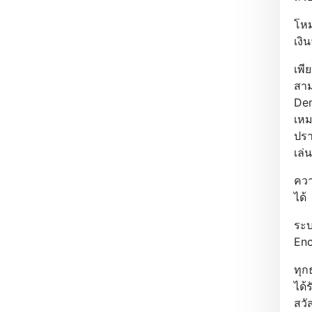
โหม
เงิน
เพี
สาม
Dem
เหม
ปรา
เล่
ควา
ได้
ระบ
Enc
ทุก
ได้
สวั