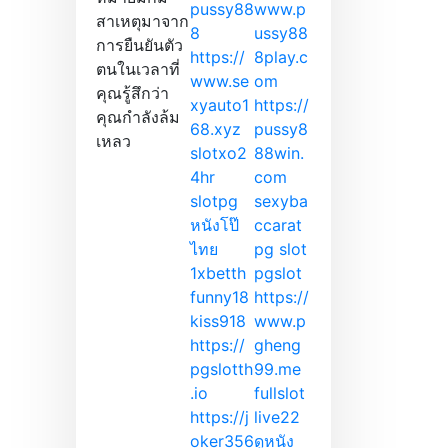
pussy88
www.p
สาเหตุมาจาก
8
ussy88
การยืนยันตัว
https://
8play.c
ตนในเวลาที่
www.se
om
คุณรู้สึกว่า
xyauto1
https://
คุณกำลังล้ม
68.xyz
pussy8
เหลว
slotxo2
88win.
4hr
com
slotpg
sexyba
หนังโป๊
ccarat
ไทย
pg slot
1xbetth
pgslot
funny18
https://
kiss918
www.p
https://
gheng
pgslotth
99.me
.io
fullslot
https://j
live22
oker356
ดูหนัง