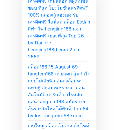
เครดิตฟรี เกมสล็อต ที่ผู้เล่นชื่น
:
ชอบ ที่สุด โปรโมชั่นเครดิตฟรี
100% กล่องสุ่มเฮงเฮง รับ
เครดิตฟรี ไลฟ์สด สล็อต ยิงปลา
กีฬา ไพ่ hengjing168 แจก
เครดิตฟรี เยอะที่สุด Top 26
by Daniele
hengjing168d.com 2 ก.ย.
2569
สล็อต168 15 August 69
tangtem168 สายแตก ลุ้นกำไร
แบบไม่เสียฟีล ลุ้นกงล้อมหา
เศรษฐี สะสมเพชร ฝาก-ถอน
อัตโนมัติ การันตี กำไรหลัก
แสน tangtem168 สมัครง่าย
ลุ้นรางวัลใหญ่ได้ทันที Top 84
by Iris Tangtem168e.com
เว็บใหญ่ สล็อตเว็บตรง เว็บไซต์