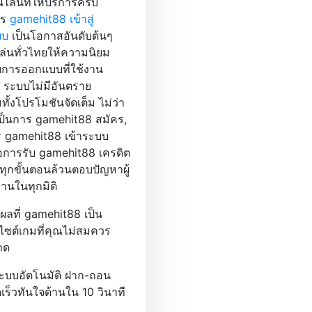
ไลน์ที่ให้บริการครบ
จร
gamehit88 เข้าสู่
บบ
เป็นโอกาสอันดับต้นๆ
ผู้เล่นทั่วไทยให้ความนิยม
ยการออกแบบที่ใช้งาน
ย ระบบไม่มีอันตราย
ทั้งโปรโมชันจัดเต็ม ไม่ว่า
ป็นการ gamehit88 สมัคร,
 gamehit88 เข้าระบบ
อการรับ gamehit88 เครดิต
 ทุกขั้นตอนล้วนตอบปัญหาผู้
งานในทุกมิติ
ุผลที่ gamehit88 เป็น
บไซต์เกมที่คุณไม่สมควร
าด
ระบบอัตโนมัติ ฝาก-ถอน
เร็วทันใจด้านใน 10 วินาที