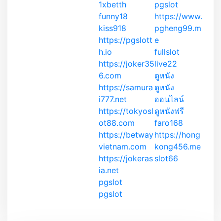
1xbetth
pgslot
funny18
https://www.
kiss918
pgheng99.m
https://pgslott
e
h.io
fullslot
https://joker35
live22
6.com
ดูหนัง
https://samura
ดูหนัง
i777.net
ออนไลน์
https://tokyosl
ดูหนังฟรี
ot88.com
faro168
https://betway
https://hong
vietnam.com
kong456.me
https://jokeras
slot66
ia.net
pgslot
pgslot