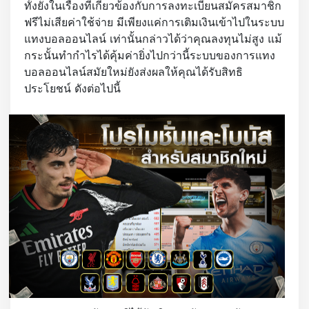
ทั้งยังในเรื่องที่เกี่ยวข้องกับการลงทะเบียนสมัครสมาชิก
ฟรีไม่เสียค่าใช้จ่าย มีเพียงแค่การเติมเงินเข้าไปในระบบ
แทงบอลออนไลน์ เท่านั้นกล่าวได้ว่าคุณลงทุนไม่สูง แม้
กระนั้นทำกำไรได้คุ้มค่ายิ่งไปกว่านี้ระบบของการแทง
บอลออนไลน์สมัยใหม่ยังส่งผลให้คุณได้รับสิทธิ
ประโยชน์ ดังต่อไปนี้