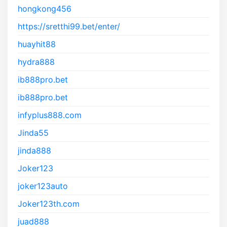
hongkong456
https://sretthi99.bet/enter/
huayhit88
hydra888
ib888pro.bet
ib888pro.bet
infyplus888.com
Jinda55
jinda888
Joker123
joker123auto
Joker123th.com
juad888