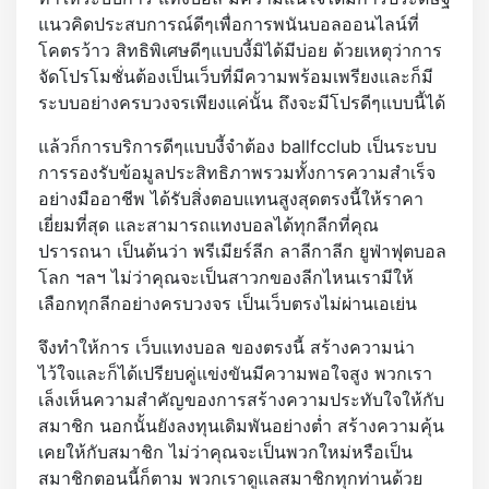
แนวคิดประสบการณ์ดีๆเพื่อการพนันบอลออนไลน์ที่
โคตรว้าว สิทธิพิเศษดีๆแบบงี้มิได้มีบ่อย ด้วยเหตุว่าการ
จัดโปรโมชั่นต้องเป็นเว็บที่มีความพร้อมเพรียงและก็มี
ระบบอย่างครบวงจรเพียงแค่นั้น ถึงจะมีโปรดีๆแบบนี้ได้
แล้วก็การบริการดีๆแบบงี้จำต้อง ballfcclub เป็นระบบ
การรองรับข้อมูลประสิทธิภาพรวมทั้งการความสำเร็จ
อย่างมืออาชีพ ได้รับสิ่งตอบแทนสูงสุดตรงนี้ให้ราคา
เยี่ยมที่สุด และสามารถแทงบอลได้ทุกลีกที่คุณ
ปรารถนา เป็นต้นว่า พรีเมียร์ลีก ลาลีกาลีก ยูฟ่าฟุตบอล
โลก ฯลฯ ไม่ว่าคุณจะเป็นสาวกของลีกไหนเรามีให้
เลือกทุกลีกอย่างครบวงจร เป็นเว็บตรงไม่ผ่านเอเย่น
จึงทำให้การ เว็บแทงบอล ของตรงนี้ สร้างความน่า
ไว้ใจและก็ได้เปรียบคู่แข่งขันมีความพอใจสูง พวกเรา
เล็งเห็นความสำคัญของการสร้างความประทับใจให้กับ
สมาชิก นอกนั้นยังลงทุนเดิมพันอย่างต่ำ สร้างความคุ้น
เคยให้กับสมาชิก ไม่ว่าคุณจะเป็นพวกใหม่หรือเป็น
สมาชิกตอนนี้ก็ตาม พวกเราดูแลสมาชิกทุกท่านด้วย