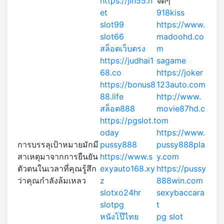
https://jin55.n
จัดๆ
et
918kiss
slot99
https://www.
slot66
madoohd.co
สล็อตเว็บตรง
m
https://judhai1
sagame
68.co
https://joker
https://bonus8
123auto.com
88.life
http://www.
สล็อต888
movie87hd.c
https://pgslot.t
om
oday
https://www.
การบรรลุเป้าหมายมักมี
pussy888
pussy888pla
สาเหตุมาจากการยืนยัน
https://www.s
y.com
ตัวตนในเวลาที่คุณรู้สึก
exyauto168.xy
https://pussy
ว่าคุณกำลังล้มเหลว
z
888win.com
slotxo24hr
sexybaccara
slotpg
t
หนังโป๊ไทย
pg slot