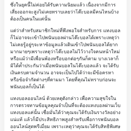
ซึ่งในยุคนี้ไม่ค่อยได้รับความนิยมแล้ว เนื่องจากมีการ
เสี่ยงออกจะสูงไม่เคยทราบเลยว่าโต๊ะบอลมีคนไหนบ้าง
ต้องเป็นคนในแค่นั้น
แต่ว่าสำหรับสมาชิกใหม่ที่พึงพอใจสำหรับการ แทงบอล
ก็ไม่อาจจะเข้าไปพนันบอลผ่านโต๊ะบอลได้เพราะเหตุว่า
ไม่เคยรู้อยู่ๆจะหาข้อมูลแล้วเดินเข้าไปพนันบอลได้ยาก
มากมายๆเพราะเหตุว่าโต๊ะบอลไม่ไว้วางใจคนหน้าใหม่
หรือแม้ว่ามีเพื่อนพ้องหรือบอกต่อๆกันก็ตาม บางเวลาก็
มิได้ค้ำประกันว่าเมื่อพนันบอลในโต๊ะบอลแล้ว จะได้รับ
เงินครบตามจำนวน อาจจะเป็นไปได้ว่าจะมีข้อครหา
หรือข้อจำกัดต่างๆที่ตามมา โดยที่คุณไม่ทราบก่อนจะ
พนันบอลก็เป็นได้
แทงบอลออนไลน์ ด้วยเหตุดังกล่าว เพื่อความสุขใจใน
การตรวจทานข้อมูลคุณจำเป็นที่จะต้องแทงบอลผ่านเว็บ
แทงบอลแค่นั้น เชื่อมั่นได้ว่าคุณจะได้รับเงินรางวัลอย่าง
แน่แท้ แล้วก็มีประสิทธิภาพสูงสำหรับเพื่อการพนันบอล
ออนไลน์สุดพรีเมี่ยม เพราะเหตุว่าคุณจะได้รับสิทธิพิเศษ