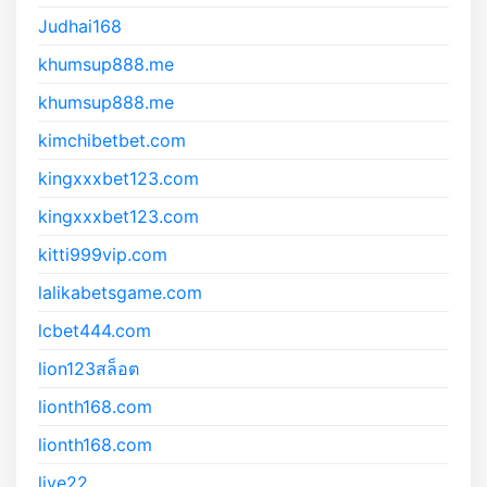
Judhai168
khumsup888.me
khumsup888.me
kimchibetbet.com
kingxxxbet123.com
kingxxxbet123.com
kitti999vip.com
lalikabetsgame.com
lcbet444.com
lion123สล็อต
lionth168.com
lionth168.com
live22