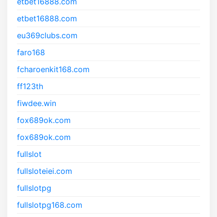
etbet16888.com
etbet16888.com
eu369clubs.com
faro168
fcharoenkit168.com
ff123th
fiwdee.win
fox689ok.com
fox689ok.com
fullslot
fullsloteiei.com
fullslotpg
fullslotpg168.com