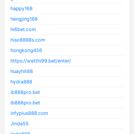
happy168
hengjing168
hi6bet.com
hiso8888s.com
hongkong456
https://sretthi99.bet/enter/
huayhit88
hydra888
ib888pro.bet
ib888pro.bet
infyplus888.com
Jinda55