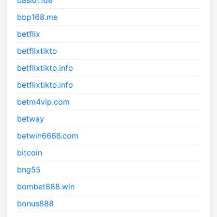
baslot168
bbp168.me
betflix
betflixtikto
betflixtikto.info
betflixtikto.info
betm4vip.com
betway
betwin6666.com
bitcoin
bng55
bombet888.win
bonus888