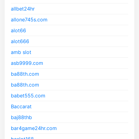
allbet24hr
allone745s.com
alot66
alot666
amb slot
asb9999.com
ba88th.com
ba88th.com
babet555.com
Baccarat
baj88thb
bar4game24hr.com