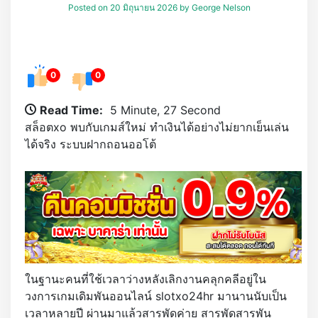
Posted on
20 มิถุนายน 2026
by
George Nelson
0
0
Read Time:
5 Minute, 27 Second
สล็อตxo พบกับเกมส์ใหม่ ทำเงินได้อย่างไม่ยากเย็นเล่น
ได้จริง ระบบฝากถอนออโต้
ในฐานะคนที่ใช้เวลาว่างหลังเลิกงานคลุกคลีอยู่ใน
วงการเกมเดิมพันออนไลน์ slotxo24hr มานานนับเป็น
เวลาหลายปี ผ่านมาแล้วสารพัดค่าย สารพัดสารพัน