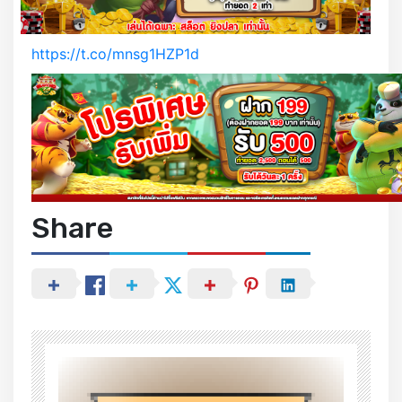
https://t.co/mnsg1HZP1d
Share