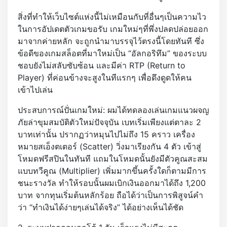
สิ่งที่ทำให้เว็บไซต์แห่งนี้ไม่เหมือนกับที่อื่นๆเป็นความไว
ในการอัปเดตตัวเกมขอรับ เกมใหม่ๆที่พึ่งปลดปล่อยออก
มาจากค่ายหลัก จะถูกนำมาบรรจุไว้ตรงนี้โดยทันที ซึ่ง
ข้อดีของเกมสล็อตที่มาใหม่เป็น “อัลกอริทึม” ของระบบ
ชอบยังไม่สลับซับซ้อน และมีค่า RTP (Return to
Player) ที่ค่อนข้างจะสูงในทีแรกๆ เพื่อดึงดูดให้คน
เข้าไปเล่น
ประสบการณ์ปั่นเกมใหม่: ผมได้ทดลองเล่นเกมแนวผจญ
ภัยล่าขุมสมบัติตัวใหม่ปัจจุบัน เบทเริ่มเพียงแต่ตาละ 2
บาทเท่านั้น ปรากฏว่าหมุนไปไม่ถึง 15 คราว เครื่อง
หมายสเอ็งตเตอร์ (Scatter) วิ่งมาเรียงกัน 4 ตัว เข้าสู่
โหมดฟรีสปินในทันที แถมในโหมดนั้นยังมีตัวคูณสะสม
แบบทวีคูณ (Multiplier) เพิ่มมากขึ้นครั้งใดก็ตามมีการ
ชนะรางวัล ทำให้รอบนั้นผมเบิกเงินออกมาได้ถึง 1,200
บาท จากทุนเริ่มต้นหลักร้อย ถือได้ว่าเป็นการพิสูจน์คำ
ว่า “ทำเงินได้ง่ายๆเล่นได้จริง” ได้อย่างเห็นได้ชัด