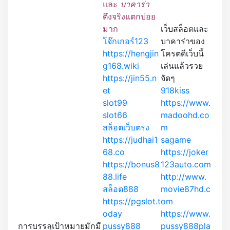
และ
บาคาร่า
ตึงจริงแตกบ่อย
มาก
เว็บสล็อตและ
โจ๊กเกอร์123
บาคาร่าของ
https://hengjin
โครตดีเว็บนี้
g168.wiki
เล่นแล้วรวย
https://jin55.n
จัดๆ
et
918kiss
slot99
https://www.
slot66
madoohd.co
สล็อตเว็บตรง
m
https://judhai1
sagame
68.co
https://joker
https://bonus8
123auto.com
88.life
http://www.
สล็อต888
movie87hd.c
https://pgslot.t
om
oday
https://www.
การบรรลุเป้าหมายมักมี
pussy888
pussy888pla