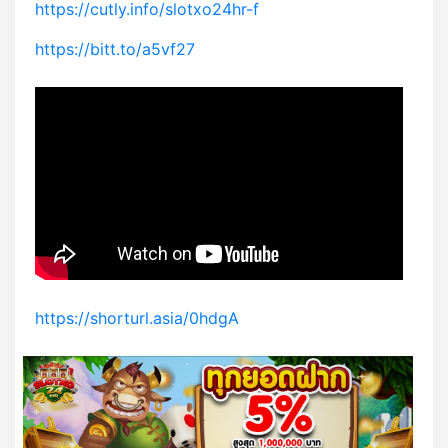
https://cutly.info/slotxo24hr-f
https://bitt.to/a5vf27
https://shorturl.asia/0hdgA