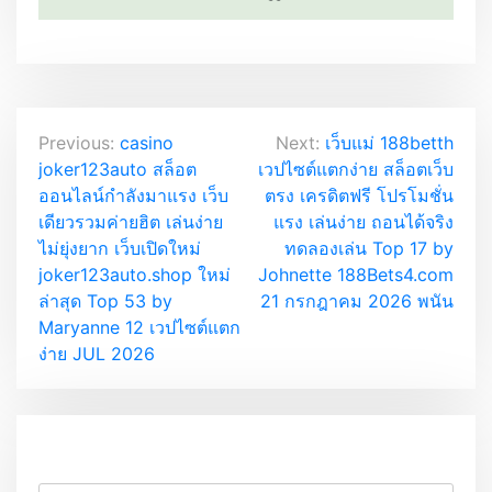
แ
Previous:
casino
Next:
เว็บแม่ 188betth
joker123auto สล็อต
เวปไซต์แตกง่าย สล็อตเว็บ
น
ออนไลน์กำลังมาแรง เว็บ
ตรง เครดิตฟรี โปรโมชั่น
เดียวรวมค่ายฮิต เล่นง่าย
แรง เล่นง่าย ถอนได้จริง
ะ
ไม่ยุ่งยาก เว็บเปิดใหม่
ทดลองเล่น Top 17 by
แ
joker123auto.shop ใหม่
Johnette 188Bets4.com
ล่าสุด Top 53 by
21 กรกฎาคม 2026 พนัน
น
Maryanne 12 เวปไซต์แตก
ว
ง่าย JUL 2026
เ
รื่
อ