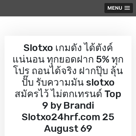
MENU
S
k
i
Slotxo เกมดัง ได้ตังค์
p
t
แน่นอน ทุกยอดฝาก 5% ทุก
o
โปร ถอนได้จริง ฝากปุ๊บ ลุ้น
c
o
ปั๊บ รับความมัน slotxo
n
t
สมัครไว้ ไม่ตกเทรนด์ Top
e
9 by Brandi
n
t
Slotxo24hrf.com 25
August 69