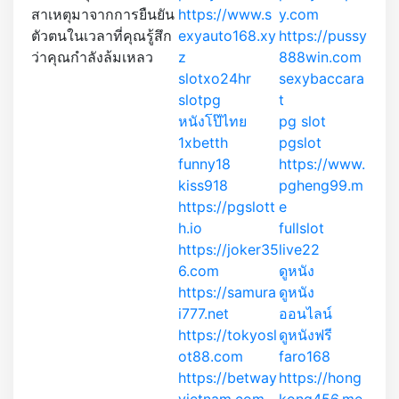
สาเหตุมาจากการยืนยัน
https://www.s
y.com
ตัวตนในเวลาที่คุณรู้สึก
exyauto168.xy
https://pussy
ว่าคุณกำลังล้มเหลว
z
888win.com
slotxo24hr
sexybaccara
slotpg
t
หนังโป๊ไทย
pg slot
1xbetth
pgslot
funny18
https://www.
kiss918
pgheng99.m
https://pgslott
e
h.io
fullslot
https://joker35
live22
6.com
ดูหนัง
https://samura
ดูหนัง
i777.net
ออนไลน์
https://tokyosl
ดูหนังฟรี
ot88.com
faro168
https://betway
https://hong