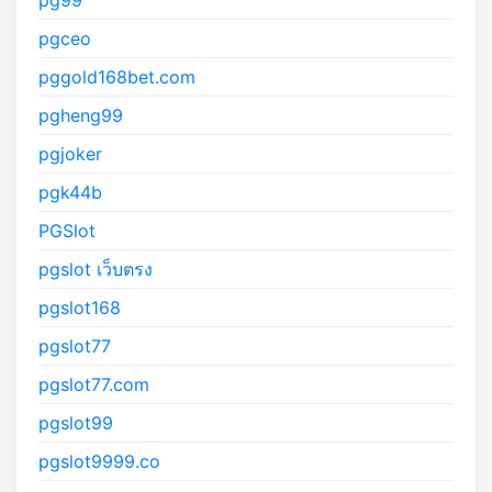
pg99
pgceo
pggold168bet.com
pgheng99
pgjoker
pgk44b
PGSlot
pgslot เว็บตรง
pgslot168
pgslot77
pgslot77.com
pgslot99
pgslot9999.co