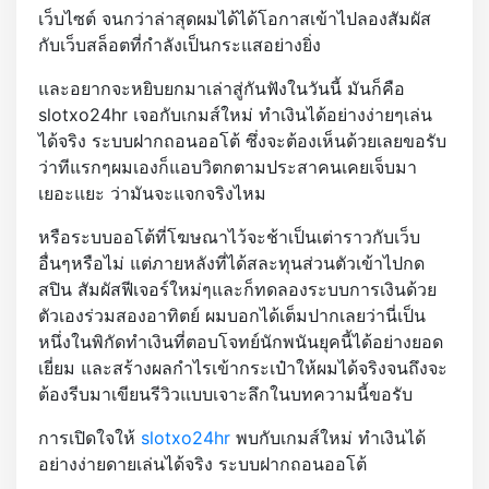
เว็บไซต์ จนกว่าล่าสุดผมได้ได้โอกาสเข้าไปลองสัมผัส
กับเว็บสล็อตที่กำลังเป็นกระแสอย่างยิ่ง
และอยากจะหยิบยกมาเล่าสู่กันฟังในวันนี้ มันก็คือ
slotxo24hr เจอกับเกมส์ใหม่ ทำเงินได้อย่างง่ายๆเล่น
ได้จริง ระบบฝากถอนออโต้ ซึ่งจะต้องเห็นด้วยเลยขอรับ
ว่าทีแรกๆผมเองก็แอบวิตกตามประสาคนเคยเจ็บมา
เยอะแยะ ว่ามันจะแจกจริงไหม
หรือระบบออโต้ที่โฆษณาไว้จะช้าเป็นเต่าราวกับเว็บ
อื่นๆหรือไม่ แต่ภายหลังที่ได้สละทุนส่วนตัวเข้าไปกด
สปิน สัมผัสฟีเจอร์ใหม่ๆและก็ทดลองระบบการเงินด้วย
ตัวเองร่วมสองอาทิตย์ ผมบอกได้เต็มปากเลยว่านี่เป็น
หนึ่งในพิกัดทำเงินที่ตอบโจทย์นักพนันยุคนี้ได้อย่างยอด
เยี่ยม และสร้างผลกำไรเข้ากระเป๋าให้ผมได้จริงจนถึงจะ
ต้องรีบมาเขียนรีวิวแบบเจาะลึกในบทความนี้ขอรับ
การเปิดใจให้
slotxo24hr
พบกับเกมส์ใหม่ ทำเงินได้
อย่างง่ายดายเล่นได้จริง ระบบฝากถอนออโต้