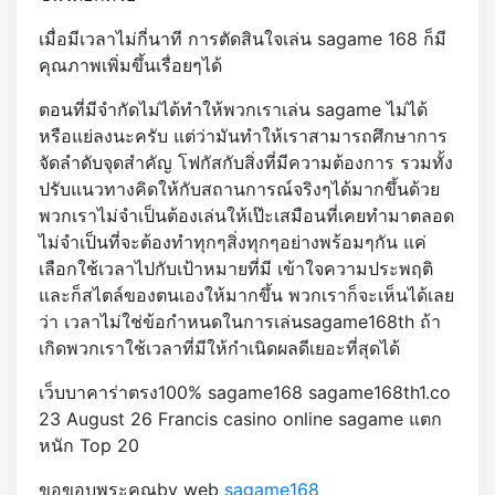
เมื่อมีเวลาไม่กี่นาที การตัดสินใจเล่น sagame 168 ก็มี
คุณภาพเพิ่มขึ้นเรื่อยๆได้
ตอนที่มีจำกัดไม่ได้ทำให้พวกเราเล่น sagame ไม่ได้
หรือแย่ลงนะครับ แต่ว่ามันทำให้เราสามารถศึกษาการ
จัดลำดับจุดสำคัญ โฟกัสกับสิ่งที่มีความต้องการ รวมทั้ง
ปรับแนวทางคิดให้กับสถานการณ์จริงๆได้มากขึ้นด้วย
พวกเราไม่จำเป็นต้องเล่นให้เป๊ะเสมือนที่เคยทำมาตลอด
ไม่จำเป็นที่จะต้องทำทุกๆสิ่งทุกๆอย่างพร้อมๆกัน แค่
เลือกใช้เวลาไปกับเป้าหมายที่มี เข้าใจความประพฤติ
และก็สไตล์ของตนเองให้มากขึ้น พวกเราก็จะเห็นได้เลย
ว่า เวลาไม่ใช่ข้อกำหนดในการเล่นsagame168th ถ้า
เกิดพวกเราใช้เวลาที่มีให้กำเนิดผลดีเยอะที่สุดได้
เว็บบาคาร่าตรง100% sagame168 sagame168th1.co
23 August 26 Francis casino online sagame แตก
หนัก Top 20
ขอขอบพระคุณby web
sagame168