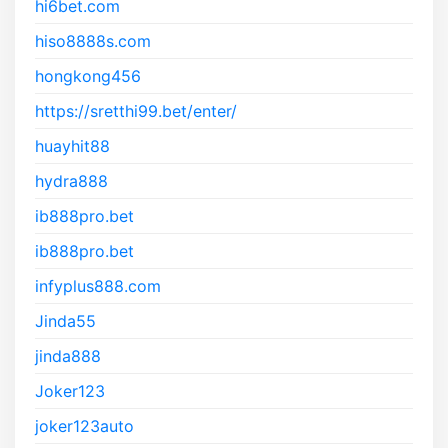
hi6bet.com
hiso8888s.com
hongkong456
https://sretthi99.bet/enter/
huayhit88
hydra888
ib888pro.bet
ib888pro.bet
infyplus888.com
Jinda55
jinda888
Joker123
joker123auto