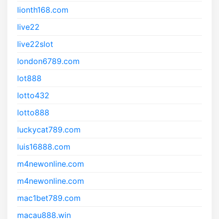
lionth168.com
live22
live22slot
london6789.com
lot888
lotto432
lotto888
luckycat789.com
luis16888.com
m4newonline.com
m4newonline.com
mac1bet789.com
macau888.win