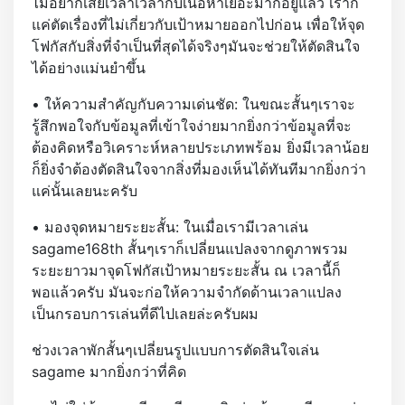
ไม่อยากเสียเวล่ำเวลากับเนื้อหาเยอะมากอยู่แล้ว เราก็
แค่ตัดเรื่องที่ไม่เกี่ยวกับเป้าหมายออกไปก่อน เพื่อให้จุด
โฟกัสกับสิ่งที่จำเป็นที่สุดได้จริงๆมันจะช่วยให้ตัดสินใจ
ได้อย่างแม่นยำขึ้น
• ให้ความสำคัญกับความเด่นชัด: ในขณะสั้นๆเราจะ
รู้สึกพอใจกับข้อมูลที่เข้าใจง่ายมากยิ่งกว่าข้อมูลที่จะ
ต้องคิดหรือวิเคราะห์หลายประเภทพร้อม ยิ่งมีเวลาน้อย
ก็ยิ่งจำต้องตัดสินใจจากสิ่งที่มองเห็นได้ทันทีมากยิ่งกว่า
แค่นั้นเลยนะครับ
• มองจุดหมายระยะสั้น: ในเมื่อเรามีเวลาเล่น
sagame168th สั้นๆเราก็เปลี่ยนแปลงจากดูภาพรวม
ระยะยาวมาจุดโฟกัสเป้าหมายระยะสั้น ณ เวลานี้ก็
พอแล้วครับ มันจะก่อให้ความจำกัดด้านเวลาแปลง
เป็นกรอบการเล่นที่ดีไปเลยล่ะครับผม
ช่วงเวลาพักสั้นๆเปลี่ยนรูปแบบการตัดสินใจเล่น
sagame มากยิ่งกว่าที่คิด