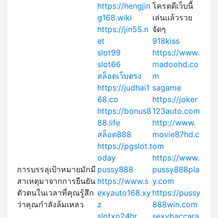
https://hengjin
โครตดีเว็บนี้
g168.wiki
เล่นแล้วรวย
https://jin55.n
จัดๆ
et
918kiss
slot99
https://www.
slot66
madoohd.co
สล็อตเว็บตรง
m
https://judhai1
sagame
68.co
https://joker
https://bonus8
123auto.com
88.life
http://www.
สล็อต888
movie87hd.c
https://pgslot.t
om
oday
https://www.
การบรรลุเป้าหมายมักมี
pussy888
pussy888pla
สาเหตุมาจากการยืนยัน
https://www.s
y.com
ตัวตนในเวลาที่คุณรู้สึก
exyauto168.xy
https://pussy
ว่าคุณกำลังล้มเหลว
z
888win.com
slotxo24hr
sexybaccara