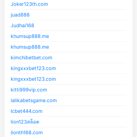
Joker123th.com
juad888
Judhai168
khumsup888.me
khumsup888.me
kimchibetbet.com
kingxxxbet123.com
kingxxxbet123.com
kitti999vip.com
lalikabetsgame.com
lcbet444.com
lion123สล็อต
lionth168.com