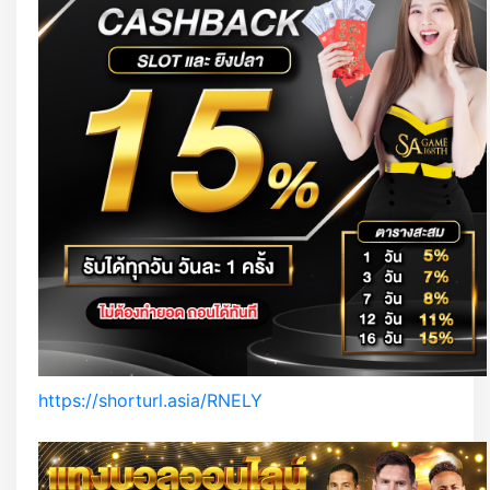
https://shorturl.asia/RNELY