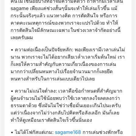
คนไม่ใช่น้อยบางทีอาจมีความคิดว่า ถ้าหากมีเวลาเล่น
sagame เพียงแค่ช่วงสั้นๆนั้นจะทำให้เล่นเร็วขึ้น แม้
กระนั้นจริงๆแล้ว แนวทางคิด การตัดสินใจ หรือการ
คาดคะเนเหตุการณ์ของพวกเราจะแปรไปด้วย ทำให้
การตัดสินใจมีลักษณะเฉพาะในช่วงเวลาจำกัดอย่างนี้
เลยครับผม
• ความต่อเนื่องเป็นปัจจัยหลัก: พอเพียงเรามีเวลาเล่นไม่
นาน พวกเราจะไม่ได้อยากเสียเวล่ำเวลาเริ่มต้นใหม่ เรา
ก็เลยให้ความสำคัญกับความเกี่ยวเนื่องของการเล่น
มากกว่าเปลี่ยนหนทางไปเรื่อยจำนวนมากก็เลยยึด
หนทางสำหรับในการเล่นแบบเดียวไปเลย
• ความไม่แน่ใจต่ำลง: เวลาคือข้อกำหนดที่สำคัญมาก
ผู้คนจำนวนไม่ใช้น้อยพบว่าใช้เวลาตกลงใจลดลงกว่า
ธรรมดาด้วย ซึ่งมันไม่ใช่ว่าเชื่อมั่นเยอะเกินไปนะครับ
แต่ว่าเนื่องจากไม่ว่างกลับไปคิดหรือลังเลอีก มันก็เลย
ทำให้ดูเหมือนเราตัดสินใจเร็วขึ้นนั่นเอง
• ไม่ได้โฟกัสแต่เกม:
sagame168
การเล่นช่วงพักหรือ