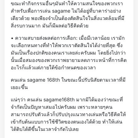
ขณะทำกิจกรรมอื่นๆมันทำให้ความสนใจของพวกเรา
สำหรับเพื่อการเล่น sagame ไม่ได้อยู่ที่บาคาร่าอย่าง
เดียวด้วย พอเพียงจำเป็นต้องตัดสินใจในสิ่งแวดล้อมที่มี
สิ่งรบกวนมาก มันก็มีผลต่อวิธีคิดด้วย
• ความสบายส่งผลต่อการเลือก: เมื่อมีเวลาน้อย เรามัก
จะเลือกหนทางที่ทำให้พวกเราตัดสินใจได้ง่ายที่สุด ซึ่ง
มันเป็นเรื่องปกติของคนเราเลยล่ะครับผม โดยยิ่งไปกว่า
นั้นเมื่อสมองของพวกเราพยายามลดภาระหน้าที่การคิด
อะไรก็แล้วแต่ภายใต้ข้อกำหนดของเวลา
คนเล่น sagame 168th ในขณะนี้ปรับนิสัยตามเวลาที่มี
เยอะขึ้น
แน่ๆว่า คนเล่น sagame168th มากมิได้มองว่าขณะที่
จำกัดเป็นปัญหาเสมอไปครับผม เพราะหลายๆคน
สามารถปรับตัวแล้วก็ปรับปรุงแนวทางเล่นหรือวิธีคิดให้
เข้ากับต้นแบบการใช้ชีวิตของตนเองได้ด้วย ทำให้เล่น
ได้ดิบได้ดีขึ้นในเวลาจำกัดไปเลย