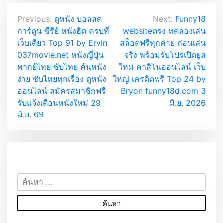
แ
Previous:
ดูหนัง บอลสด
Next:
Funny18
การ์ตูน ซีรีย์ หนังฮิต ครบที่
websiteตรง ทดลองเล่น
น
เว็บเดียว Top 91 by Ervin
สล็อตฟรีทุกค่าย ก่อนเล่น
037movie.net หนังญี่ปุ่น
จริง พร้อมรับโปรเปิดยูส
ะ
พากย์ไทย ซับไทย ค้นหนัง
ใหม่ คาสิโนออนไลน์ เว็บ
แ
ง่าย ซับไทยทุกเรื่อง ดูหนัง
ใหญ่ เครดิตฟรี Top 24 by
ออนไลน์ สมัครสมาชิกฟรี
Bryon funny18d.com 3
น
รับแจ้งเตือนหนังใหม่ 29
มิ.ย. 2026
ว
มิ.ย. 69
เ
รื่
อ
ค้
ง
น
ห
า