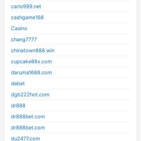
carlo999.net
cashgame168
Casino
chang7777
chinatown888.win
cupcake88x.com
daruma1688.com
debet
dgb222hot.com
dr888
dr888bet.com
dr888bet.com
du2477.com