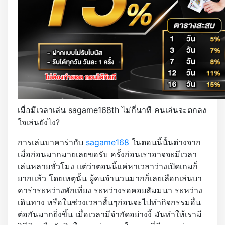
เมื่อมีเวลาเล่น sagame168th ไม่กี่นาที คนเล่นจะตกลง
ใจเล่นยังไง?
การเล่นบาคาร่ากับ
sagame168
ในตอนนี้นั้นต่างจาก
เมื่อก่อนมากมายเลยขอรับ ครั้งก่อนเราอาจจะมีเวลา
เล่นหลายชั่วโมง แต่ว่าตอนนี้แค่หาเวลาว่างเปิดเกมก็
ยากแล้ว โดยเหตุนั้น ผู้คนจำนวนมากก็เลยเลือกเล่นบา
คาร่าระหว่างพักเที่ยง ระหว่างรอคอยสัมมนา ระหว่าง
เดินทาง หรือในช่วงเวลาสั้นๆก่อนจะไปทำกิจกรรมอื่น
ต่อกันมากยิ่งขึ้น เมื่อเวลามีจำกัดอย่างงี้ มันทำให้เรามี