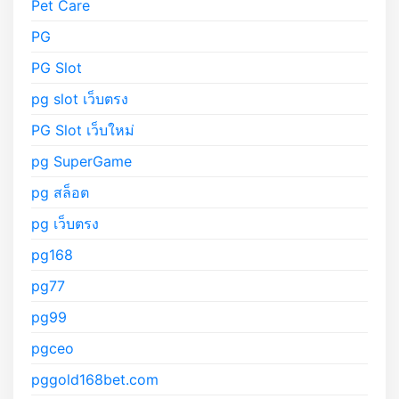
Pet Care
PG
PG Slot
pg slot เว็บตรง
PG Slot เว็บใหม่
pg SuperGame
pg สล็อต
pg เว็บตรง
pg168
pg77
pg99
pgceo
pggold168bet.com