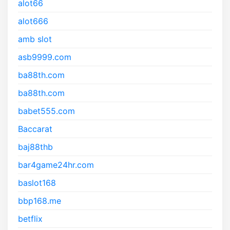
alot66
alot666
amb slot
asb9999.com
ba88th.com
ba88th.com
babet555.com
Baccarat
baj88thb
bar4game24hr.com
baslot168
bbp168.me
betflix