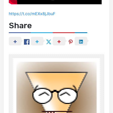
https://t.co/mEXx8jJbuF
Share