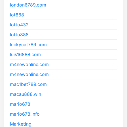
london6789.com
lot888
lotto432
lotto888
luckycat789.com
luis16888.com
m4newonline.com
m4newonline.com
mac1bet789.com
macau888.win
mario678
mario678.info
Marketing