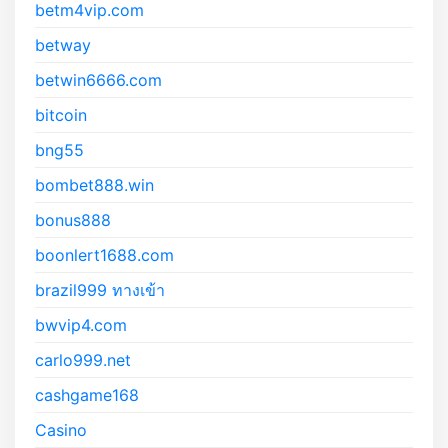
betm4vip.com
betway
betwin6666.com
bitcoin
bng55
bombet888.win
bonus888
boonlert1688.com
brazil999 ทางเข้า
bwvip4.com
carlo999.net
cashgame168
Casino