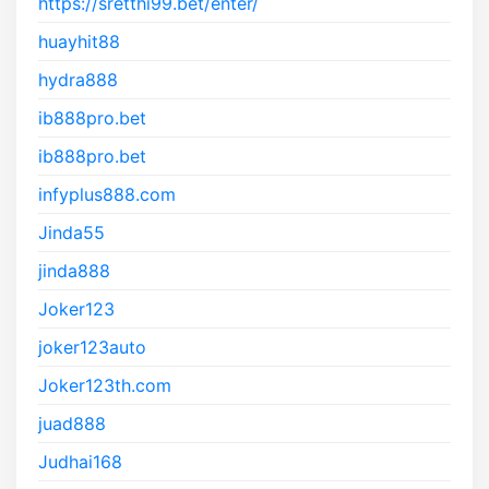
https://sretthi99.bet/enter/
huayhit88
hydra888
ib888pro.bet
ib888pro.bet
infyplus888.com
Jinda55
jinda888
Joker123
joker123auto
Joker123th.com
juad888
Judhai168