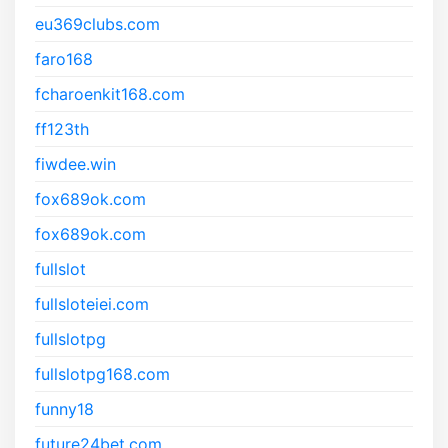
eu369clubs.com
faro168
fcharoenkit168.com
ff123th
fiwdee.win
fox689ok.com
fox689ok.com
fullslot
fullsloteiei.com
fullslotpg
fullslotpg168.com
funny18
future24bet.com