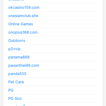
okcasino159.com
onesiamclub.site
Online Games
onoplus168.com
Outdoors
p2vvip
panama888
pananthai99.com
panda555
Pet Care
PG
PG Slot