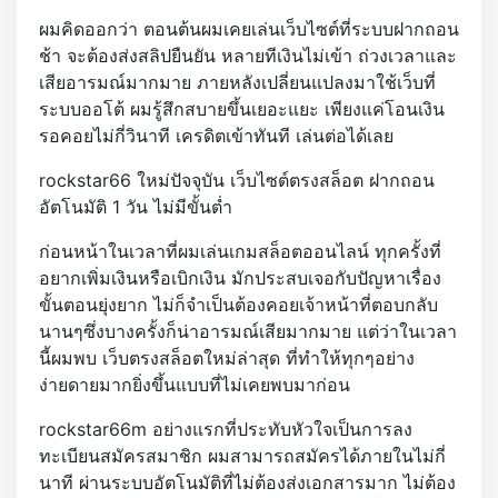
ผมคิดออกว่า ตอนต้นผมเคยเล่นเว็บไซต์ที่ระบบฝากถอน
ช้า จะต้องส่งสลิปยืนยัน หลายทีเงินไม่เข้า ถ่วงเวลาและ
เสียอารมณ์มากมาย ภายหลังเปลี่ยนแปลงมาใช้เว็บที่
ระบบออโต้ ผมรู้สึกสบายขึ้นเยอะแยะ เพียงแค่โอนเงิน
รอคอยไม่กี่วินาที เครดิตเข้าทันที เล่นต่อได้เลย
rockstar66 ใหม่ปัจจุบัน เว็บไซต์ตรงสล็อต ฝากถอน
อัตโนมัติ 1 วัน ไม่มีขั้นต่ำ
ก่อนหน้าในเวลาที่ผมเล่นเกมสล็อตออนไลน์ ทุกครั้งที่
อยากเพิ่มเงินหรือเบิกเงิน มักประสบเจอกับปัญหาเรื่อง
ขั้นตอนยุ่งยาก ไม่ก็จำเป็นต้องคอยเจ้าหน้าที่ตอบกลับ
นานๆซึ่งบางครั้งก็น่าอารมณ์เสียมากมาย แต่ว่าในเวลา
นี้ผมพบ เว็บตรงสล็อตใหม่ล่าสุด ที่ทำให้ทุกๆอย่าง
ง่ายดายมากยิ่งขึ้นแบบที่ไม่เคยพบมาก่อน
rockstar66m อย่างแรกที่ประทับหัวใจเป็นการลง
ทะเบียนสมัครสมาชิก ผมสามารถสมัครได้ภายในไม่กี่
นาที ผ่านระบบอัตโนมัติที่ไม่ต้องส่งเอกสารมาก ไม่ต้อง