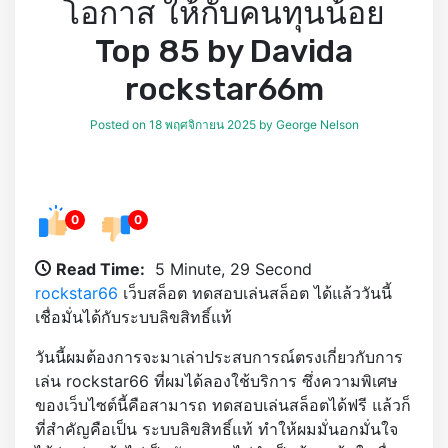
โอกาส ให้กับคนทุนน้อย
Top 85 by Davida
rockstar66m
Posted on
18 พฤศจิกายน 2025
by
George Nelson
0
0
Read Time:
5 Minute, 29 Second
rockstar66
เว็บสล็อต ทดสอบเล่นสล็อต ได้แล้ววันนี้
เชื่อมั่นได้กับระบบลิขสิทธิ์แท้
วันนี้ผมต้องการจะมาเล่าประสบการณ์ตรงเกี่ยวกับการ
เล่น rockstar66 ที่ผมได้ลองใช้บริการ ซึ่งความพิเศษ
ของเว็บไซต์นี้คือสามารถ ทดสอบเล่นสล็อตได้ฟรี แล้วก็
ที่สำคัญคือเป็น ระบบลิขสิทธิ์แท้ ทำให้ผมมั่นอกมั่นใจ