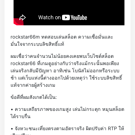
rockstar66m ทดสอบเล่นสล็อต ความเชื่อมั่นและ
มั่นใจจากระบบลิขสิทธิ์แท้
ผมเชื่อว่าคนจำนวนไม่น้อยคงเคยพบเว็บไซต์สล็อต
rockstar66 ที่เกมดูอย่างกับว่าจริงแม้กระนั้นพอเพียง
เล่นจริงกลับมีปัญหา อาทิเช่น โบนัสไม่ออกหรือระบบ
ช้า แต่เว็บแห่งนี้ต่างออกไปด้วยเหตุว่า ใช้ระบบลิขสิทธิ์
แท้จากค่ายผู้สร้างเกม
ข้อดีที่ผมสังเกตได้เป็น:
• ความเสถียรภาพของเกมสูง เล่นไม่กระตุก หมุนสล็อต
ได้ราบรื่น
• จังหวะชนะเที่ยงตรงตามอัตราจริง ผิดปรับค่า RTP ให้