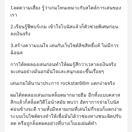
1.ลดความเสี่ยง รู้ว่าเกมไหนเหมาะกับสไตล์การเล่นของ
เรา
2.เรียนรู้ฟีพบร์เกม เข้าใจโบนัสแล้วก็ตัวช่วยพิเศษก่อน
ลงเงินจริง
3.สร้างความแน่ใจ เล่นกับเว็บไซต์ลิขสิทธิ์แท้ ไม่มีการ
ฉ้อฉล
การได้ทดลองเล่นก่อนทำให้ผมรู้สึกว่าเวลาลงเงินจริง
จะเล่นอย่างมั่นอกมั่นใจและสนุกเยอะขึ้นเรื่อยๆ
เล่นเกมได้นานาประการ rockstar66m แตกง่ายจริง
ผมได้ทดลองเล่นเกมสล็อตมากมายธีม อีกทั้งแบบคลาส
สิกแล้วก็สล็อตวิดีโอนำสมัย พบว่า อัตราการจ่ายโบนัส
ค่อนข้างจะดี รวมทั้งมีหลายเกมที่เล่นไม่กี่รอบก็แตกง่าย
ระบบเว็บไซต์ตรงทำให้เชื่อมั่นได้ว่าช่องทางชนะผิดปรับ
ลด หรือถูกล็อคผลอย่างที่บางเว็บเอเย่นต์ทำ