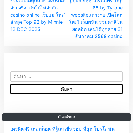
รวมสล็อตทุกค่าย แตกหนัก
pokbet88 เครดิตฟรี Top
น
จ่ายจริง เล่นได้ไม่จำกัด
86 by Tyrone
casino online เว็บแม่ ใหม่
websiteแตกง่าย เปิดโลก
ะ
ล่าสุด Top 92 by Minnie
ใหม่! เว็บพนัน รวมคาสิโน
แ
12 DEC 2025
ยอดฮิต เล่นได้ทุกค่าย 31
ธันวาคม 2568 casino
น
ว
เ
รื่
ค้
น
อ
ห
ง
า
สำ
ห
รั
เรื่องล่าสุด
บ
เครดิตฟรี เกมสล็อต ที่ผู้เล่นชื่นชอบ ที่สุด โปรโมชั่น
: