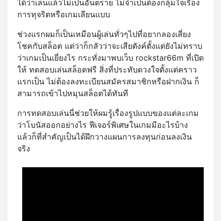
ได้ว่าเล่นแล้วไม่เป็นอันตราย ไม่จำเป็นต้องกลุ้มใจเรื่อง
การทุจริตหรือเกมเลียนแบบ
ช่วงแรกผมก็เป็นเหมือนผู้เล่นทั่วๆไปที่อยากลองเสี่ยง
โชคกับสล็อต แต่ว่าก็กลัวว่าจะเสียตังค์ตั้งแต่ยังไม่ทราบ
ว่าเกมเป็นเยี่ยงไร กระทั่งมาพบเว็บ rockstar66m ที่เปิด
ให้ ทดสอบเล่นสล็อตฟรี สิ่งที่ประทับดวงใจตั้งแต่คราว
แรกเป็น ไม่ต้องลงทะเบียนสมัครสมาชิกหรือฝากเงิน ก็
สามารถเข้าไปหมุนสล็อตได้ทันที
การทดสอบเล่นนี่ช่วยให้ผมรู้เรื่องรูปแบบของแต่ละเกม
ว่าโบนัสออกอย่างไร ฟีเจอร์พิเศษในเกมมีอะไรบ้าง
แล้วก็ที่สำคัญเป็นได้ฝึกวางแผนการลงทุนก่อนลงเงิน
จริง