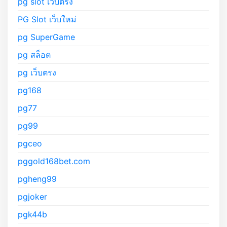
pg slot เว็บตรง
PG Slot เว็บใหม่
pg SuperGame
pg สล็อต
pg เว็บตรง
pg168
pg77
pg99
pgceo
pggold168bet.com
pgheng99
pgjoker
pgk44b