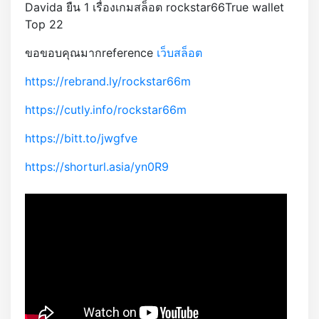
Davida ยืน 1 เรื่องเกมสล็อต rockstar66True wallet
Top 22
ขอขอบคุณมากreference
เว็บสล็อต
https://rebrand.ly/rockstar66m
https://cutly.info/rockstar66m
https://bitt.to/jwgfve
https://shorturl.asia/yn0R9