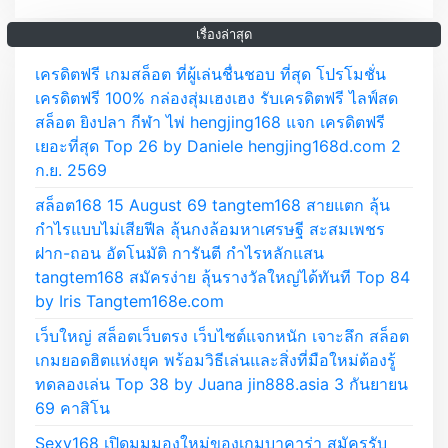
ห
รั
เรื่องล่าสุด
บ
เครดิตฟรี เกมสล็อต ที่ผู้เล่นชื่นชอบ ที่สุด โปรโมชั่น
:
เครดิตฟรี 100% กล่องสุ่มเฮงเฮง รับเครดิตฟรี ไลฟ์สด
สล็อต ยิงปลา กีฬา ไพ่ hengjing168 แจก เครดิตฟรี
เยอะที่สุด Top 26 by Daniele hengjing168d.com 2
ก.ย. 2569
สล็อต168 15 August 69 tangtem168 สายแตก ลุ้น
กำไรแบบไม่เสียฟีล ลุ้นกงล้อมหาเศรษฐี สะสมเพชร
ฝาก-ถอน อัตโนมัติ การันตี กำไรหลักแสน
tangtem168 สมัครง่าย ลุ้นรางวัลใหญ่ได้ทันที Top 84
by Iris Tangtem168e.com
เว็บใหญ่ สล็อตเว็บตรง เว็บไซต์แจกหนัก เจาะลึก สล็อต
เกมยอดฮิตแห่งยุค พร้อมวิธีเล่นและสิ่งที่มือใหม่ต้องรู้
ทดลองเล่น Top 38 by Juana jin888.asia 3 กันยายน
69 คาสิโน
Sexy168 เปิดมุมมองใหม่ของเกมบาคาร่า สมัครรับ