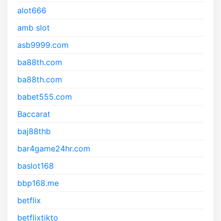
alot666
amb slot
asb9999.com
ba88th.com
ba88th.com
babet555.com
Baccarat
baj88thb
bar4game24hr.com
baslot168
bbp168.me
betflix
betflixtikto