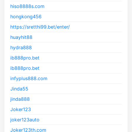
hiso8888s.com
hongkong456
https://sretthi99.bet/enter/
huayhit88
hydra888
ib888pro.bet
ib888pro.bet
infyplus888.com
Jinda55
jinda888
Joker123
joker123auto
Joker123th.com