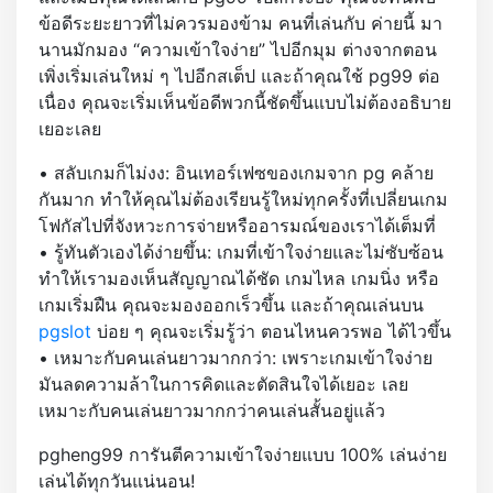
ข้อดีระยะยาวที่ไม่ควรมองข้าม คนที่เล่นกับ ค่ายนี้ มา
นานมักมอง “ความเข้าใจง่าย” ไปอีกมุม ต่างจากตอน
เพิ่งเริ่มเล่นใหม่ ๆ ไปอีกสเต็ป และถ้าคุณใช้ pg99 ต่อ
เนื่อง คุณจะเริ่มเห็นข้อดีพวกนี้ชัดขึ้นแบบไม่ต้องอธิบาย
เยอะเลย
• สลับเกมก็ไม่งง: อินเทอร์เฟซของเกมจาก pg คล้าย
กันมาก ทำให้คุณไม่ต้องเรียนรู้ใหม่ทุกครั้งที่เปลี่ยนเกม
โฟกัสไปที่จังหวะการจ่ายหรืออารมณ์ของเราได้เต็มที่
• รู้ทันตัวเองได้ง่ายขึ้น: เกมที่เข้าใจง่ายและไม่ซับซ้อน
ทำให้เรามองเห็นสัญญาณได้ชัด เกมไหล เกมนิ่ง หรือ
เกมเริ่มฝืน คุณจะมองออกเร็วขึ้น และถ้าคุณเล่นบน
pgslot
บ่อย ๆ คุณจะเริ่มรู้ว่า ตอนไหนควรพอ ได้ไวขึ้น
• เหมาะกับคนเล่นยาวมากกว่า: เพราะเกมเข้าใจง่าย
มันลดความล้าในการคิดและตัดสินใจได้เยอะ เลย
เหมาะกับคนเล่นยาวมากกว่าคนเล่นสั้นอยู่แล้ว
pgheng99 การันตีความเข้าใจง่ายแบบ 100% เล่นง่าย
เล่นได้ทุกวันแน่นอน!