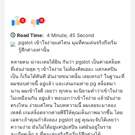
0
0
Read Time:
4 Minute, 45 Second
pgslot เข้าใจง่ายแค่ไหน มุมที่คนเล่นจริงถึงเริ่ม
รู้สึกต่างเท่านั้น
หลายคน น่าจะเคยได้ยิน กันว่า pgslot เป็นค่ายสล็อต
ที่เล่นง่ายสุด ๆ เข้าใจง่าย ไม่ต้องคิดเยอะ แค่กดสปิน
เป็น ก็เริ่มได้ทันที มันง่ายขนาดนั้น เลยเหรอ? ในฐานะที่
ผมชอบค่ายนี้ อยู่แล้ว และเล่นเกมค่าย pg สล็อตมา
นาน ผมเข้าใจดี เลยว่า ทุกคน จะนิยามคำว่าเข้าใจง่าย
ไม่เหมือนกัน อยู่แล้ว พอบอกว่าเข้าใจง่าย แล้วมันง่าย
ตรงไหน ง่ายแค่ไหน ในบทความนี้ ผมเลยจะมาลอง
เทสต์ เกมสล็อตจากค่ายพีจีให้คุณเห็นภาพมากขึ้น โดย
เฉพาะถ้าคุณกำลังลอง pgslot อยู่ คุณจะจับได้เลยว่า
ความง่าย มันไม่ได้อยู่แค่ปุ่มสปิน แต่มันอยู่ในราย
ละเอียดเล็ก ๆ ที่คนเล่นจริงถึงเริ่มรู้สึกต่างได้