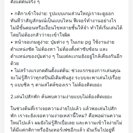
ตั้งแต่ต้นจริง ๆ
• กติกาเข้าใจง่าย: รูปแบบเกมส่วนใหญ่เราจะดูออก
ทันทีว่าสัญลักษณ์เป็นแบบไหน ฟีเจอร์ทำงานอย่างไร
ไม่มีขั้นตอนหรือเงื่อนไขหลายชั้นให้จำ ทำให้เริ่มเล่นได้
โดยไม่ต้องกลัวว่าจะเข้าใจผิด
• หน้าจอเกมดูง่าย: ปุ่มต่าง ๆ ในเกม pg ใช้งานง่าย
ตำแหน่งชัด ไม่ต้องหา ไม่ต้องตั้งค่าซับซ้อน และ
ตำแหน่งของปุ่มต่าง ๆ ในแต่ละเกมยังอยู่ใกล้เคียงกันอีก
ด้วย
• ไม่สร้างแรงกดดันตั้งแต่ต้น: ช่วงแรกของการเล่นคุณ
จะไม่รู้สึกว่าทุกสปินมีเดิมพันสูง ระบบจะพาเล่นไปเรื่อย
ๆ แบบชิล ๆ ตามสไตล์ของเรา ไม่ต้องคิดเยอะ
2.เล่นไปสักพัก ค้นพบความง่ายแบบไม่ต้องคิดเยอะ
ในช่วงต้นที่เราเจอความง่ายไปแล้ว แล้วพอเล่นไปสัก
พัก เราจะยังเจอความง่ายเหล่านี้ไหม? คือพอผ่านความ
ใหม่ไปแล้ว ผมยังไม่รู้สึกเบื่อเลย และความเข้าใจง่ายไม่
ได้มีแค่กติกาหรืออินเทอร์เฟซอีกแล้ว มันเริ่มไปอยู่ที่