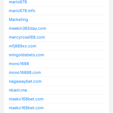
mario678
mario678.info
Marketing
meekin365day.com
mercyrosa168.com
mfj889xx.com
mmgoldsbets.com
mono1688
mono16888.com
nagawaybet.com
nbwin.me
niseko168bet.com
niseko168bet.com