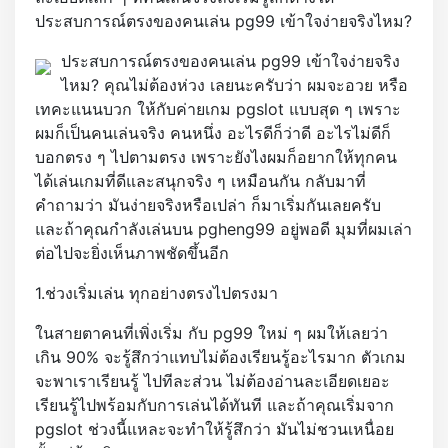
ประสบการณ์ตรงของคนเล่น pg99 เข้าใจง่ายจริงไหม?
ประสบการณ์ตรงของคนเล่น pg99 เข้าใจง่ายจริง
ไหม? คุณไม่ต้องห่วง เลยนะครับว่า ผมจะอวย หรือ
เทคะแนนบวก ให้กับค่ายเกม pgslot แบบสุด ๆ เพราะ
ผมก็เป็นคนเล่นจริง คนหนึ่ง อะไรดีก็ว่าดี อะไรไม่ดีก็
บอกตรง ๆ ไปตามตรง เพราะยังไงผมก็อยากให้ทุกคน
ได้เล่นเกมที่ดีและสนุกจริง ๆ เหมือนกัน กลับมาที่
คำถามว่า มันง่ายจริงหรือเปล่า ก็มาเริ่มกันเลยครับ
และถ้าคุณกำลังเล่นบน pgheng99 อยู่พอดี มุมที่ผมเล่า
ต่อไปจะยิ่งเห็นภาพชัดขึ้นอีก
1.ช่วงเริ่มเล่น ทุกอย่างตรงไปตรงมา
ในสายตาคนที่เพิ่งเริ่ม กับ pg99 ใหม่ ๆ ผมให้เลยว่า
เกิน 90% จะรู้สึกว่าแทบไม่ต้องเรียนรู้อะไรมาก ตัวเกม
จะพาเราเรียนรู้ ไปทีละส่วน ไม่ต้องอ่านละเอียดเยอะ
เรียนรู้ไปพร้อมกับการเล่นได้ทันที และถ้าคุณเริ่มจาก
pgslot ช่วงนี้แหละจะทำให้รู้สึกว่า มันไม่ชวนเหนื่อย