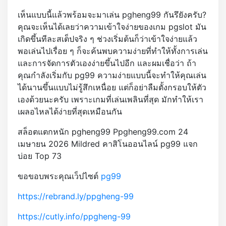
เห็นแบบนี้แล้วพร้อมจะมาเล่น pgheng99 กันรึยังครับ?
คุณจะเห็นได้เลยว่าความเข้าใจง่ายของเกม pgslot มัน
เกิดขึ้นทีละสเต็ปจริง ๆ ช่วงเริ่มต้นก็ว่าเข้าใจง่ายแล้ว
พอเล่นไปเรื่อย ๆ ก็จะค้นพบความง่ายที่ทำให้ทั้งการเล่น
และการจัดการตัวเองง่ายขึ้นไปอีก และผมเชื่อว่า ถ้า
คุณกำลังเริ่มกับ pg99 ความง่ายแบบนี้จะทำให้คุณเล่น
ได้นานขึ้นแบบไม่รู้สึกเหนื่อย แต่ก็อย่าลืมตั้งกรอบให้ตัว
เองด้วยนะครับ เพราะเกมที่เล่นเพลินที่สุด มักทำให้เรา
เผลอไหลได้ง่ายที่สุดเหมือนกัน
สล็อตแตกหนัก pgheng99 Ppgheng99.com 24
เมษายน 2026 Mildred คาสิโนออนไลน์ pg99 แจก
บ่อย Top 73
ขอขอบพระคุณเว็ปไซต์
pg99
https://rebrand.ly/ppgheng-99
https://cutly.info/ppgheng-99