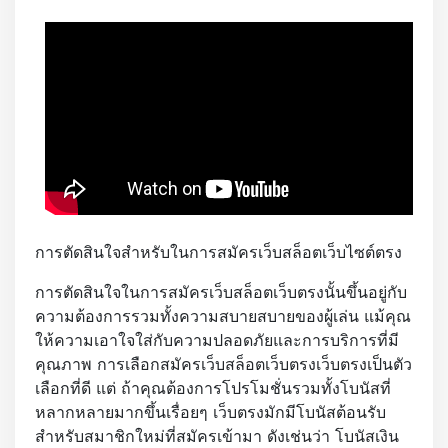
การตัดสินใจสำหรับในการสมัครเว็บสล็อตเว็บไซต์ตรง
การตัดสินใจในการสมัครเว็บสล็อตเว็บตรงนั้นขึ้นอยู่กับ
ความต้องการรวมทั้งความสบายสบายของผู้เล่น แม้คุณ
ให้ความเอาใจใส่กับความปลอดภัยและการบริการที่มี
คุณภาพ การเลือกสมัครเว็บสล็อตเว็บตรงเว็บตรงเป็นตัว
เลือกที่ดี แต่ ถ้าคุณต้องการโปรโมชั่นรวมทั้งโบนัสที่
หลากหลายมากขึ้นเรื่อยๆ เว็บตรงมักมีโบนัสต้อนรับ
สำหรับสมาชิกใหม่ที่สมัครเข้ามา ดังเช่นว่า โบนัสเงิน