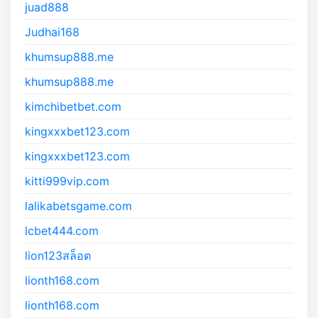
juad888
Judhai168
khumsup888.me
khumsup888.me
kimchibetbet.com
kingxxxbet123.com
kingxxxbet123.com
kitti999vip.com
lalikabetsgame.com
lcbet444.com
lion123สล็อต
lionth168.com
lionth168.com