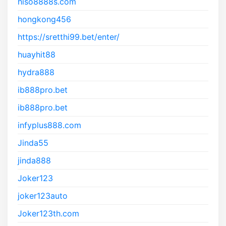
hiso8888s.com
hongkong456
https://sretthi99.bet/enter/
huayhit88
hydra888
ib888pro.bet
ib888pro.bet
infyplus888.com
Jinda55
jinda888
Joker123
joker123auto
Joker123th.com