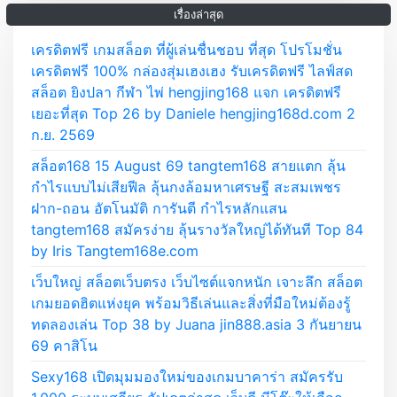
รั
เรื่องล่าสุด
บ
เครดิตฟรี เกมสล็อต ที่ผู้เล่นชื่นชอบ ที่สุด โปรโมชั่น
:
เครดิตฟรี 100% กล่องสุ่มเฮงเฮง รับเครดิตฟรี ไลฟ์สด
สล็อต ยิงปลา กีฬา ไพ่ hengjing168 แจก เครดิตฟรี
เยอะที่สุด Top 26 by Daniele hengjing168d.com 2
ก.ย. 2569
สล็อต168 15 August 69 tangtem168 สายแตก ลุ้น
กำไรแบบไม่เสียฟีล ลุ้นกงล้อมหาเศรษฐี สะสมเพชร
ฝาก-ถอน อัตโนมัติ การันตี กำไรหลักแสน
tangtem168 สมัครง่าย ลุ้นรางวัลใหญ่ได้ทันที Top 84
by Iris Tangtem168e.com
เว็บใหญ่ สล็อตเว็บตรง เว็บไซต์แจกหนัก เจาะลึก สล็อต
เกมยอดฮิตแห่งยุค พร้อมวิธีเล่นและสิ่งที่มือใหม่ต้องรู้
ทดลองเล่น Top 38 by Juana jin888.asia 3 กันยายน
69 คาสิโน
Sexy168 เปิดมุมมองใหม่ของเกมบาคาร่า สมัครรับ