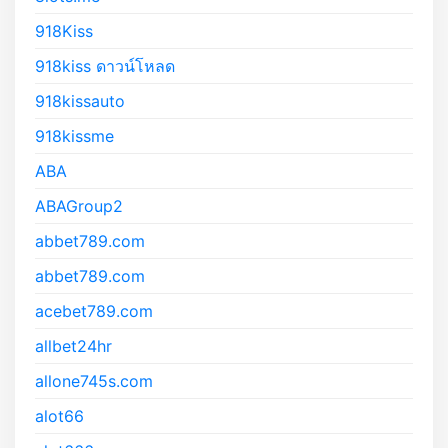
918Kiss
918kiss ดาวน์โหลด
918kissauto
918kissme
ABA
ABAGroup2
abbet789.com
abbet789.com
acebet789.com
allbet24hr
allone745s.com
alot66