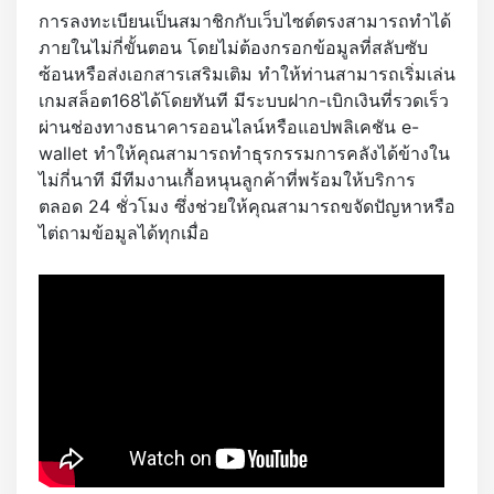
การลงทะเบียนเป็นสมาชิกกับเว็บไซต์ตรงสามารถทำได้
ภายในไม่กี่ขั้นตอน โดยไม่ต้องกรอกข้อมูลที่สลับซับ
ซ้อนหรือส่งเอกสารเสริมเติม ทำให้ท่านสามารถเริ่มเล่น
เกมสล็อต168ได้โดยทันที มีระบบฝาก-เบิกเงินที่รวดเร็ว
ผ่านช่องทางธนาคารออนไลน์หรือแอปพลิเคชัน e-
wallet ทำให้คุณสามารถทำธุรกรรมการคลังได้ข้างใน
ไม่กี่นาที มีทีมงานเกื้อหนุนลูกค้าที่พร้อมให้บริการ
ตลอด 24 ชั่วโมง ซึ่งช่วยให้คุณสามารถขจัดปัญหาหรือ
ไต่ถามข้อมูลได้ทุกเมื่อ