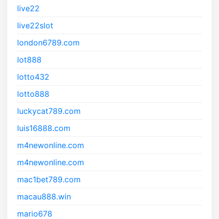
live22
live22slot
london6789.com
lot888
lotto432
lotto888
luckycat789.com
luis16888.com
m4newonline.com
m4newonline.com
mac1bet789.com
macau888.win
mario678