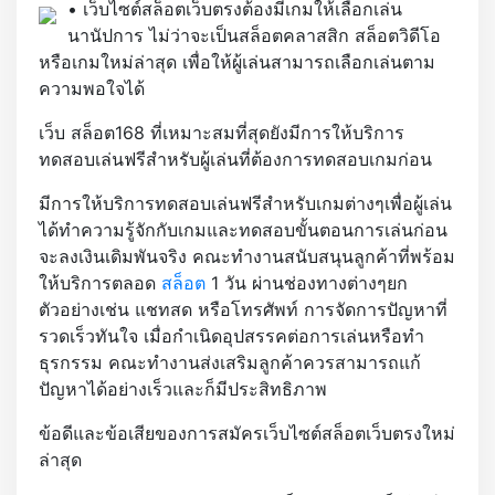
• เว็บไซต์สล็อตเว็บตรงต้องมีเกมให้เลือกเล่น
นานัปการ ไม่ว่าจะเป็นสล็อตคลาสสิก สล็อตวิดีโอ
หรือเกมใหม่ล่าสุด เพื่อให้ผู้เล่นสามารถเลือกเล่นตาม
ความพอใจได้
เว็บ สล็อต168 ที่เหมาะสมที่สุดยังมีการให้บริการ
ทดสอบเล่นฟรีสำหรับผู้เล่นที่ต้องการทดสอบเกมก่อน
มีการให้บริการทดสอบเล่นฟรีสำหรับเกมต่างๆเพื่อผู้เล่น
ได้ทำความรู้จักกับเกมและทดสอบขั้นตอนการเล่นก่อน
จะลงเงินเดิมพันจริง คณะทำงานสนับสนุนลูกค้าที่พร้อม
ให้บริการตลอด
สล็อต
1 วัน ผ่านช่องทางต่างๆยก
ตัวอย่างเช่น แชทสด หรือโทรศัพท์ การจัดการปัญหาที่
รวดเร็วทันใจ เมื่อกำเนิดอุปสรรคต่อการเล่นหรือทำ
ธุรกรรม คณะทำงานส่งเสริมลูกค้าควรสามารถแก้
ปัญหาได้อย่างเร็วและก็มีประสิทธิภาพ
ข้อดีและข้อเสียของการสมัครเว็บไซต์สล็อตเว็บตรงใหม่
ล่าสุด