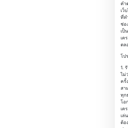
คำต
เว็
ที่
ช่อ
เป็
เคร
ตลอ
โปร
1. 
ไม่
ครั
สาม
ทุก
โอก
เคร
เล่
ต้อ