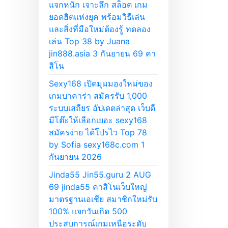
แจกหนัก เจาะลึก สล็อต เกม
ยอดฮิตแห่งยุค พร้อมวิธีเล่น
และสิ่งที่มือใหม่ต้องรู้ ทดลอง
เล่น Top 38 by Juana
jin888.asia 3 กันยายน 69 คา
สิโน
Sexy168 เปิดมุมมองใหม่ของ
เกมบาคาร่า สมัครรับ 1,000
ระบบเสถียร อัปเดตล่าสุด เว็บดี
มีโต๊ะให้เลือกเยอะ sexy168
สมัครง่าย ได้โปรไว Top 78
by Sofia sexy168c.com 1
กันยายน 2026
Jinda55 Jin55.guru 2 AUG
69 jinda55 คาสิโนเว็บใหญ่
มาตรฐานเอเชีย สมาชิกใหม่รับ
100% แจกวันเกิด 500
ประสบการณ์เกมเหนือระดับ