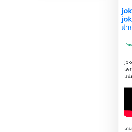
jo
jok
ฝาก
Pos
jok
เครด
แน่
เกม