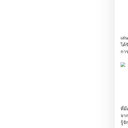
เล่
ได้
การ
ที
จาก
รู้