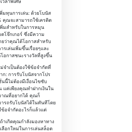
งเวลาพิเศษ
เพิ่มทุนการเล่น: ด้วยโบนัส
 คุณจะสามารถใช้เครดิต
เพิ่มสำหรับในการหมุน
อตโจ๊กเกอร์ ซึ่งมีความ
ยว่าคุณได้โอกาสสำหรับ
ารเล่นเพิ่มขึ้นเรื่อยๆและ
ด้โอกาสชนะรางวัลที่สูงขึ้น
ไม่จำเป็นต้องใช้ข้อจำกัดที่
งยาก: การรับโบนัสจากโปร
่นนี้ไม่ต้องมีเงื่อนไขซับ
น แค่เพียงคุณทำฝากเงินใน
มาณที่อยากได้ คุณก็
ารถรับโบนัสได้ในทันทีโดย
มีข้อจำกัดอะไรก็แล้วแต่
ถ้าเกิดคุณกำลังมองหาทาง
เลือกใหม่ในการเล่นสล็อต