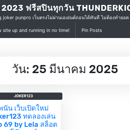
 2023 ฟรีสปินทุกวัน THUNDER
oker punpro เว็บตรงไม่ผ่านเอเย่นต์ถอนได้ทันที ไม่ต้องทำยอด 
 site up and running in no time!
Pin Posts
วัน:
25 มีนาคม 2025
JOKER123
พนัน เว็บเปิดใหม่
ker123 ทดลองเล่น
 69 by Lela สล็อต