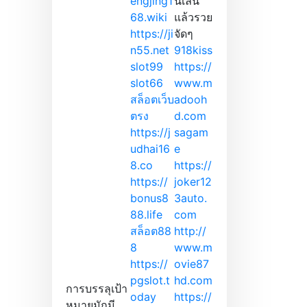
engjing1
นี้เล่น
68.wiki
แล้วรวย
https://ji
จัดๆ
n55.net
918kiss
slot99
https://
slot66
www.m
สล็อตเว็บ
adooh
ตรง
d.com
https://j
sagam
udhai16
e
8.co
https://
https://
joker12
bonus8
3auto.
88.life
com
สล็อต88
http://
8
www.m
https://
ovie87
pgslot.t
hd.com
การบรรลุเป้า
oday
https://
หมายมักมี