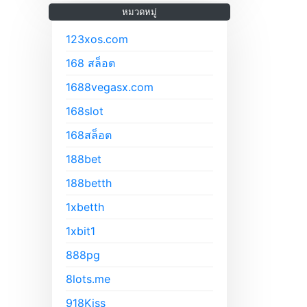
หมวดหมู่
123xos.com
168 สล็อต
1688vegasx.com
168slot
168สล็อต
188bet
188betth
1xbetth
1xbit1
888pg
8lots.me
918Kiss