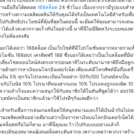
มผ่านระบบของพวกเราได้เลย คนไหนกันที่ไม่สะดวกเล่นเกมผ่านเว็
่านมือถือได้ตลอด
168สล็อต
24 ชั่วโมง เนื่องจากเรามีรูปแบบสำห
การสร้างความเพลิดเพลินให้กับคุณได้จริงเป็นเทคโนโลยีสำหรับเพื่
ปกับสิทธิประโยชน์ที่คุ้มที่สุดในตอนนี้ จะมีผลให้คุณสามารถเล่น
ด้แล้วสะดวกรวดเร็วทันใจอย่างนี้ มาที่นี่ไม่มีผิดหวังระบบของพ
างไม่ต้องสงสัย
งบอกได้เลยว่า 168สล็อต เป็นเว็บไซต์ที่มีโปรโมชั่นหลากหลายรวมทั
มชั่น 168slot เครดิตฟรี 188 ซึ่งบอกได้เลยว่าเป็นเว็บสล็อตที่มี
เกมเสี่ยงโชคออนไลน์ส่งตรงจากบ่อนคาสิโนระดับนานาชาติถึงมือลูก
ด้วยการหาเงินบนโลกอินเตอร์เน็ต เพียงแค่มีโทรศัพท์มือถือเครื
รคืนเงิน 5% ทุกวันโปรลงทะเบียนใหม่ฝาก 50รับ100 โปรสมัครเป็น
่อนรับโบนัส 10% โปรนาทีทองฝากแถม 10% โปรแทงถูกแทงผิด 10
างความสำเร็จและความสนุกให้กับสมาชิกได้ในทันทีพูดได้ว่า slot1
ีบสมัครเป็นสมาชิกแล้วมาใช้โปรดีๆกันเลยดีกว่า
นะสำหรับเพื่อการเล่นเกมสล็อตให้สนุกสนานและก็ได้เงินฉ่ำกันไปเล
ามเพลิดเพลินอย่างเดียวแต่ว่าเป็นการหาเงินบนโลกอินเตอร์เน็ตได้
มสล็อตหรือไม่ก็ตาม มาที่นี่คุณจะว้าวไปกับแบบอย่างแล้วก็
ภาคภูมิของสมาคมผู้เล่นสล็อตระดับสากล เพราะเหตุว่าพวกเราสร้า