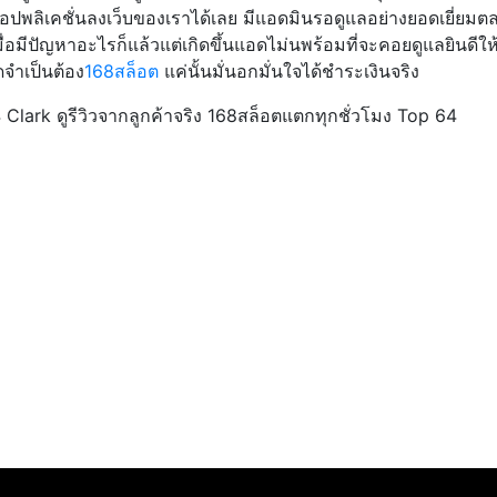
นแอปพลิเคชั่นลงเว็บของเราได้เลย มีแอดมินรอดูแลอย่างยอดเยี่ยมต
มื่อมีปัญหาอะไรก็แล้วแต่เกิดขึ้นแอดไม่นพร้อมที่จะคอยดูแลยินดีให
ดจำเป็นต้อง
168สล็อต
แค่นั้นมั่นอกมั่นใจได้ชำระเงินจริง
 Clark ดูรีวิวจากลูกค้าจริง 168สล็อตแตกทุกชั่วโมง Top 64