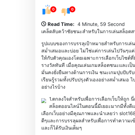
0
0
Read Time:
4 Minute, 59 Second
เคล็ดลับคว้าชัยชนะสำหรับในการเล่นสล็อตสนุ
รูปแบบของการบรรลุเป้าหมายสำหรับการเล่นเ
สม่ำเสมอและบ่อย ไม่ใช่แค่การเล่นไปวันๆแค่น
ให้กับตัวคุณเองโดยเฉพาะการเลือกเว็บไซต์ที่มีค
รางวัลทันที เมื่อคุณเล่นเกมสล็อตชนะและเป็นเว
มั่นคงยั่งยืนทางด้านการเงิน ชนะเกมปุบปับร
เรียนรู้รวมทั้งปรับปรุงตัวเองอย่างสม่ำเสมอ
อย่างไรบ้าง
1.ตกลงใจสำหรับเพื่อการเลือกเว็บให้ถูก นี
สล็อตออนไลน์ในตอนนี้มีเยอะมากมีทั้งดี
เลือกเว็บอย่างมีคุณภาพและนำเลยว่า slot168 เป
ดีๆและการบรรลุผลสำหรับเพื่อการทำความเข้
และก็ได้รับเงินเต็มๆ