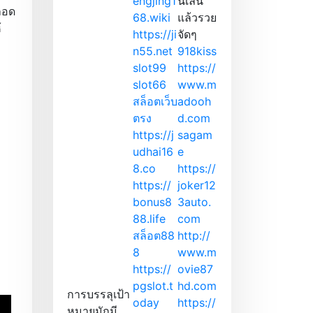
engjing1
นี้เล่น
ลอด
68.wiki
แล้วรวย
้
https://ji
จัดๆ
n55.net
918kiss
slot99
https://
slot66
www.m
สล็อตเว็บ
adooh
ตรง
d.com
https://j
sagam
udhai16
e
8.co
https://
https://
joker12
bonus8
3auto.
88.life
com
สล็อต88
http://
8
www.m
https://
ovie87
pgslot.t
hd.com
การบรรลุเป้า
oday
https://
หมายมักมี