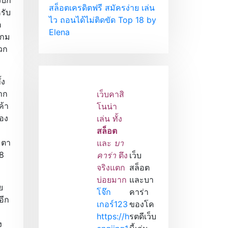
บก็
สล็อตเครดิตฟรี สมัครง่าย เล่น
รับ
ไว ถอนได้ไม่ติดขัด Top 18 by
อ
Elena
เกม
วก
้ง
ฝาก
เว็บคาสิ
ค้า
โนน่า
่อง
เล่น ทั้ง
สล็อต
 ตา
และ
บา
68
คาร่า
ตึง
เว็บ
จริงแตก
สล็อต
บ่อยมาก
และบา
ย
โจ๊ก
คาร่า
อีก
เกอร์123
ของโค
https://h
รตดีเว็บ
ง