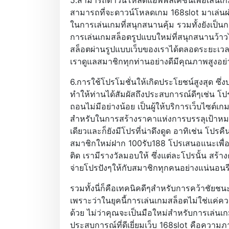
5.สามารถดาวน์โหลดแอพพลิเคชั่นเพื่อเล่นเก
สามารถที่จะดาวน์โหลดเกม 168slot มาเล่นผ
ในการเล่นเกมที่สนุกสนานคุ้ม รวมทั้งยังเป็น
การเล่นเกมสล็อตรูปแบบใหม่ที่สนุกสนานว้าวไ
สล็อตผ่านรูปแบบเว็บของเราได้ตลอดระยะเวลาไ
เราดูแลสมาชิกทุกท่านอย่างดีมีคุณภาพสูงอย่
6.การใช้โปรโมชั่นให้เกิดประโยชน์สูงสุด ซึ่
ทำให้ท่านได้สัมผัสถึงประสบการณ์ดีๆเช่น โปรโ
ถอนไม่มีอย่างน้อย เป็นผู้ให้บริการเว็บไซต์
สำหรับในการสร้างราคาแห่งการบรรลุเป้าหมาย
เดียวและก็ยังมีโปรที่น่าดึงดูด อาทิเช่น โป
สมาชิกใหม่ฝาก 100รับ188 โปรเสนอแนะเพื
ติด เรามีรางวัลมอบให้ ซึ่งแต่ละโปรนั้น สร้
จ่ายโปรปังๆให้กับสมาชิกทุกคนอย่างแน่นอนร
รวมทั้งนี่ก็คือเทคนิคดีๆสำหรับการคว้าชัยช
เพราะว่าในยุคนี้การเล่นเกมสล็อตไม่ใช่แค่คว
ด้วย ไม่ว่าคุณจะเป็นมือใหม่สำหรับการเล่นเก
ประสบการณ์ที่ดีเยี่ยมเว็บ 168slot คือความ