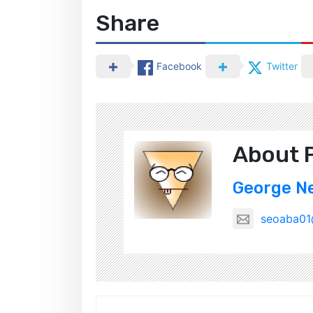
Share
Facebook
Twitter
About 
George N
seoaba01