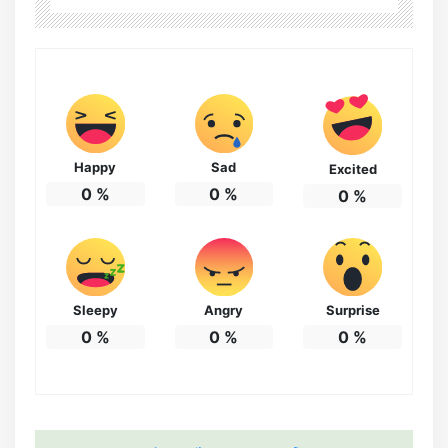
Happy
Sad
Excited
0
%
0
%
0
%
Sleepy
Angry
Surprise
0
%
0
%
0
%