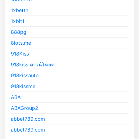
1xbetth
1xbit1
888pg
8lots.me
918Kiss
918kiss ดาวน์โหลด
918kissauto
918kissme
ABA
ABAGroup2
abbet789.com
abbet789.com