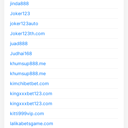
jinda888
Joker123
joker123auto
Joker123th.com
juad888
Judhai168
khumsup888.me
khumsup888.me
kimchibetbet.com
kingxxxbet123.com
kingxxxbet123.com
kitti999vip.com
lalikabetsgame.com