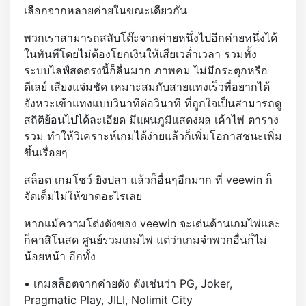
เลือกจากหลายค่ายในขณะเดียวกัน
พวกเราสามารถสลับโต๊ะจากค่ายหนึ่งไปอีกค่ายหนึ่งได้
ในทันทีโดยไม่ต้องโยกเงินให้เสียเวล่ำเวลา รวมทั้ง
ระบบไลฟ์สดตรงนี้ก็ลื่นมาก ภาพคม ไม่มีกระตุกหรือ
ดีเลย์ เสียงแจ่มชัด เหมาะสมกับสายแทงเร็วที่อยากได้
จังหวะเข้าแทงแบบวินาทีต่อวินาที ที่ถูกใจเป็นสามารถดู
สถิติย้อนไปได้ละเอียด มีแผนภูมิแสดงผล เค้าไพ่ ตาราง
รวม ทำให้วิเคราะห์เกมได้ง่ายแล้วก็เพิ่มโอกาสชนะเพิ่ม
ขึ้นเรื่อยๆ
สล็อต เกมโชว์ ยิงปลา แล้วก็อื่นๆอีกมาก ที่ veewin ก็
จัดเต็มไม่ให้ขาดอะไรเลย
หากแม้ความโด่งดังของ veewin จะเด่นด้านเกมไพ่และ
ก็คาสิโนสด ศูนย์รวมเกมไพ่ แต่ว่าเกมจำพวกอื่นก็ไม่
น้อยหน้า อีกทั้ง
• เกมสล็อตจากค่ายดัง ดังเช่นว่า PG, Joker,
Pragmatic Play, JILI, Nolimit City