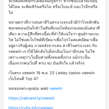
จะกดแทงหนักๆไม่ต้องนั่งรู้สึกว่า หากชนะแล้วจะถอน
ได้ไหม จะติดเทิร์นหรือไม่ หรือเว็บจะอ้างอะไรอีกหรือ
ไม่
หลายคราที่เราเล่นคาสิโนครบวงจรแล้วมีกำไรหลักพัน
พอกดถอนเงินก็เข้าในทันทีแบบไม่ต้องรอเลยแม้แต่นาที
เดียว ความรู้สึกที่ตรงนี้ล่ะที่ทำให้แน่ใจว่า ศูนย์รวมเกม
ไพ่ ไม่ใช่แค่เว็บไซต์ที่เปิดมาเพื่อโปรโมตแต่เปิดมาเพื่อ
อยู่ยาวกับผู้เล่น ภายหลังจากเล่น คาสิโนครบวงจร กับ
veewin เราก็มิได้กลับไปล็อกอินเว็บเก่าอีกเลย ไม่ใช่
เพราะเหตุว่าเว็บอื่นห่วยทั้งหมดทั้งปวง แม้กระนั้น
เนื่องจากพบเว็บที่ ครบ จบ บันเทิงใจ แล้วจริงๆ
เว็บตรง veewin 18 พ.ย. 25 Lesley casino veewin
เว็บไหนดี Top 47
ขอขอบพระคุณby web
veewin
https://rebrand.ly/veewin
https://cutly.info/veewin