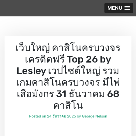
MENU
S
k
i
เว็บใหญ่ คาสิโนครบวงจร
p
t
เครดิตฟรี Top 26 by
o
Lesley เวปไซต์ใหญ่ รวม
c
o
เกมคาสิโนครบวงจร มีไพ่
n
t
เสือมังกร 31 ธันวาคม 68
e
คาสิโน
n
t
Posted on
24 ธันวาคม 2025
by
George Nelson