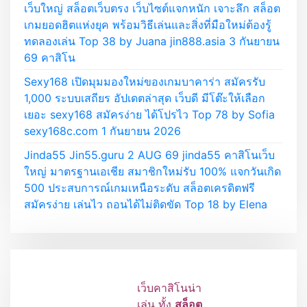
เว็บใหญ่ สล็อตเว็บตรง เว็บไซต์แจกหนัก เจาะลึก สล็อต
เกมยอดฮิตแห่งยุค พร้อมวิธีเล่นและสิ่งที่มือใหม่ต้องรู้
ทดลองเล่น Top 38 by Juana jin888.asia 3 กันยายน
69 คาสิโน
Sexy168 เปิดมุมมองใหม่ของเกมบาคาร่า สมัครรับ
1,000 ระบบเสถียร อัปเดตล่าสุด เว็บดี มีโต๊ะให้เลือก
เยอะ sexy168 สมัครง่าย ได้โปรไว Top 78 by Sofia
sexy168c.com 1 กันยายน 2026
Jinda55 Jin55.guru 2 AUG 69 jinda55 คาสิโนเว็บ
ใหญ่ มาตรฐานเอเชีย สมาชิกใหม่รับ 100% แจกวันเกิด
500 ประสบการณ์เกมเหนือระดับ สล็อตเครดิตฟรี
สมัครง่าย เล่นไว ถอนได้ไม่ติดขัด Top 18 by Elena
เว็บคาสิโนน่า
เล่น ทั้ง
สล็อต