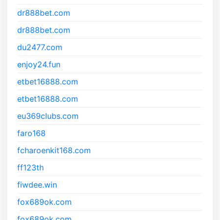
dr888bet.com
dr888bet.com
du2477.com
enjoy24.fun
etbet16888.com
etbet16888.com
eu369clubs.com
faro168
fcharoenkit168.com
ff123th
fiwdee.win
fox689ok.com
fox689ok.com