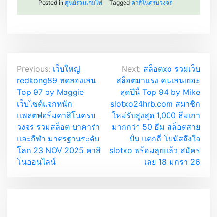
Posted in
ศูนย์รวมเกมไพ่
Tagged
คาสิโนครบวงจร
แ
Previous:
เว็บใหญ่
Next:
สล็อตxo รวมเว็บ
redkong89 ทดลองเล่น
สล็อตมาแรง คนเล่นเยอะ
น
Top 97 by Maggie
สุดปีนี้ Top 94 by Mike
เว็บไซต์แจกหนัก
slotxo24hrb.com สมาชิก
ะ
แพลตฟอร์มคาสิโนครบ
ใหม่รับสูงสุด 1,000 ธีมเกา
แ
วงจร รวมสล็อต บาคาร่า
มากกว่า 50 ธีม สล็อตสาย
และกีฬา มาตรฐานระดับ
ปั่น แตกถี่ โบนัสถึงใจ
น
โลก 23 NOV 2025 คาสิ
slotxo พร้อมลุยแล้ว สมัคร
ว
โนออนไลน์
เลย 18 มกรา 26
เ
รื่