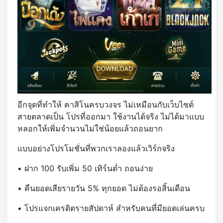
อีกจุดที่ทำให้ คาสิโนครบวงจร ไม่เหมือนกับเว็บไซต์
สายตลาดเป็น โปรที่ออกมา ใช้งานได้จริง ไม่ได้มาแบบ
หลอกให้เพิ่มจำนวนไม่ใช่น้อยแล้วถอนยาก
แบบอย่างโปรโมชั่นที่พวกเราลองแล้วเวิร์กจริง
• ฝาก 100 รับเพิ่ม 50 เทิร์นต่ำ ถอนง่าย
• คืนยอดเสียรายวัน 5% ทุกยอด ไม่ต้องรอสิ้นเดือน
• โปรแจกเครดิตรายสัปดาห์ สำหรับคนที่มียอดเล่นครบ