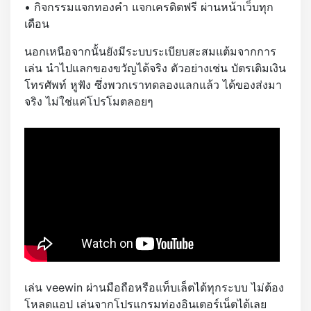
• กิจกรรมแจกทองคำ แจกเครดิตฟรี ผ่านหน้าเว็บทุก
เดือน
นอกเหนือจากนั้นยังมีระบบระเบียบสะสมแต้มจากการ
เล่น นำไปแลกของขวัญได้จริง ตัวอย่างเช่น บัตรเติมเงิน
โทรศัพท์ หูฟัง ซึ่งพวกเราทดลองแลกแล้ว ได้ของส่งมา
จริง ไม่ใช่แค่โปรโมตลอยๆ
เล่น veewin ผ่านมือถือหรือแท็บเล็ตได้ทุกระบบ ไม่ต้อง
โหลดแอป เล่นจากโปรแกรมท่องอินเตอร์เน็ตได้เลย