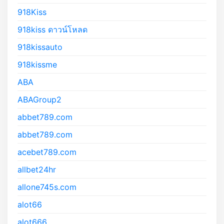
918Kiss
918kiss ดาวน์โหลด
918kissauto
918kissme
ABA
ABAGroup2
abbet789.com
abbet789.com
acebet789.com
allbet24hr
allone745s.com
alot66
alot666