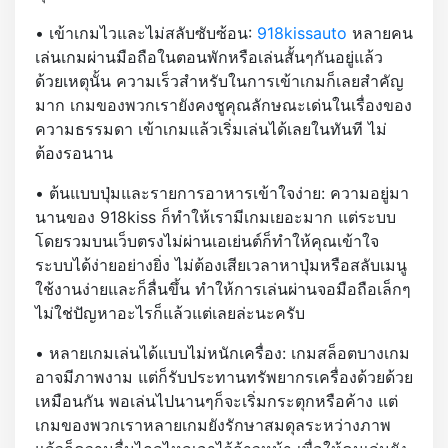
• เข้าเกมไวและไม่สลับซับซ้อน:
918kissauto
หลายคน
เล่นเกมผ่านมือถือในตอนพักหรือเล่นสั้นๆกันอยู่แล้ว
ด้วยเหตุนั้น ความเร็วสำหรับในการเข้าเกมก็เลยสำคัญ
มาก เกมของพวกเรายังคงชูคุณลักษณะเด่นในเรื่องของ
ความธรรมดา เข้าเกมแล้วเริ่มเล่นได้เลยในทันที ไม่
ต้องรอนาน
• ต้นแบบปุ่มและรายการอาหารเข้าใจง่าย: ความอยู่มา
นานของ 918kiss ก็ทำให้เรามีเกมเยอะมาก แต่ระบบ
โดยรวมบนเว็บตรงไม่ผ่านเอเย่นต์ก็ทำให้คุณเข้าใจ
ระบบได้ง่ายอย่างยิ่ง ไม่ต้องเสียเวลาหาปุ่มหรือสลับเมนู
ใช้งานง่ายและก็ลื่นขึ้น ทำให้การเล่นผ่านจอมือถือเล็กๆ
ไม่ใช่ปัญหาอะไรก็แล้วแต่เลยล่ะนะครับ
• หลายเกมเล่นได้แบบไม่หนักเครื่อง: เกมสล็อตบางเกม
อาจมีภาพงาม แต่ก็รับประทานทรัพยากรเครื่องด้วยด้วย
เหมือนกัน พอเล่นไปนานๆก็จะเริ่มกระตุกหรือค้าง แต่
เกมของพวกเราหลายเกมยังรักษาสมดุลระหว่างภาพ