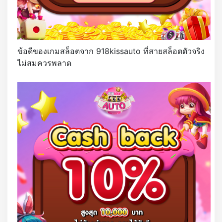
ข้อดีของเกมสล็อตจาก 918kissauto ที่สายสล็อตตัวจริง
ไม่สมควรพลาด