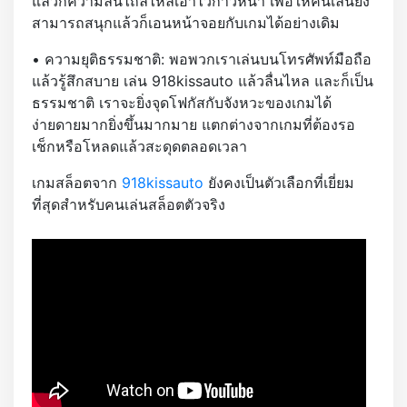
แล้วก็ความลื่นไถลไหลเอาไว้ก้าวหน้า เพื่อให้คนเล่นยัง
สามารถสนุกแล้วก็เอนหน้าจอยกับเกมได้อย่างเดิม
• ความยุติธรรมชาติ: พอพวกเราเล่นบนโทรศัพท์มือถือ
แล้วรู้สึกสบาย เล่น 918kissauto แล้วลื่นไหล และก็เป็น
ธรรมชาติ เราจะยิ่งจุดโฟกัสกับจังหวะของเกมได้
ง่ายดายมากยิ่งขึ้นมากมาย แตกต่างจากเกมที่ต้องรอ
เช็กหรือโหลดแล้วสะดุดตลอดเวลา
เกมสล็อตจาก
918kissauto
ยังคงเป็นตัวเลือกที่เยี่ยม
ที่สุดสำหรับคนเล่นสล็อตตัวจริง