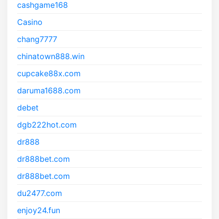
cashgame168
Casino
chang7777
chinatown888.win
cupcake88x.com
daruma1688.com
debet
dgb222hot.com
dr888
dr888bet.com
dr888bet.com
du2477.com
enjoy24.fun