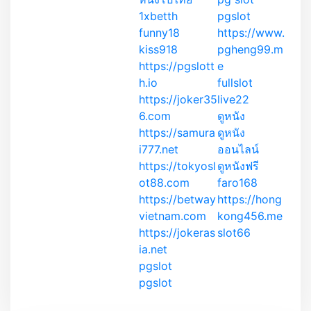
1xbetth
pgslot
funny18
https://www.
kiss918
pgheng99.m
https://pgslott
e
h.io
fullslot
https://joker35
live22
6.com
ดูหนัง
https://samura
ดูหนัง
i777.net
ออนไลน์
https://tokyosl
ดูหนังฟรี
ot88.com
faro168
https://betway
https://hong
vietnam.com
kong456.me
https://jokeras
slot66
ia.net
pgslot
pgslot