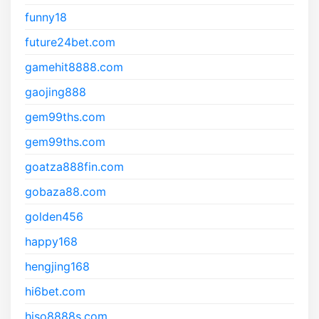
funny18
future24bet.com
gamehit8888.com
gaojing888
gem99ths.com
gem99ths.com
goatza888fin.com
gobaza88.com
golden456
happy168
hengjing168
hi6bet.com
hiso8888s.com