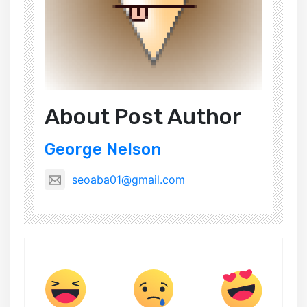
About Post Author
George Nelson
seoaba01@gmail.com