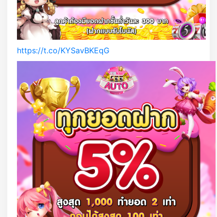
https://t.co/KYSavBKEqG