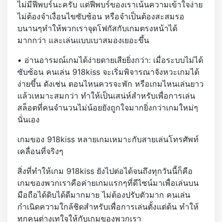
ไม่มีฟีพบร์นะครับ แต่ฟีพบร์ของเราเน้นความเข้าใจง่าย
ไม่ต้องจำเงื่อนไขซับซ้อน หรือจำเป็นต้องสะสมรอ
บนานๆทำให้พวกเราจุดโฟกัสกับเกมตรงหน้าได้
มากกว่า และเล่นแบบเบาสมองเยอะขึ้น
• อ่านอารมณ์เกมได้ง่ายดายเสียยิ่งกว่า: เมื่อระบบไม่ได้
ซับซ้อน คนเล่น 918kiss จะเริ่มพิจารณาจังหวะเกมได้
ง่ายขึ้น ดังเช่น ตอนไหนควรจะพัก หรือเกมไหนเล่นยาว
แล้วเหมาะสมกว่า ทำให้เป็นเสน่ห์สำหรับเพื่อการเล่น
สล็อตที่คนจำนวนไม่น้อยยังถูกใจมากยิ่งกว่าเกมใหม่ๆ
นั่นเอง
เกมของ 918kiss หลายเกมเหมาะกับสายเล่นโทรศัพท์
เคลื่อนที่จริงๆ
สิ่งที่ทำให้เกม 918kiss ยังไปต่อได้จนถึงทุกวันนี้ก็คือ
เกมของพวกเราคือค่ายเกมแรกๆที่ดีไซน์มาเพื่อเล่นบน
มือถือได้ดิบได้ดีมากมาย ไม่ต้องปรับตัวมาก คนเล่น
กำเนิดความใกล้ชิดสำหรับเพื่อการเล่นตั้งแต่ต้น ทำให้
ทุกคนต่างเทใจให้กับเกมของพวกเรา