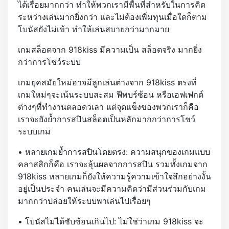
ได้เรื่อยมากกว่า ทำให้พวกเรามีพื้นที่สำหรับในการคิด
ระหว่างเล่นมากยิ่งกว่า และไม่ต้องเพิ่มทุนเมื่อใดก็ตาม
โบนัสยังไม่เข้า ทำให้เล่นสบายกว่ามากมาย
เกมสล็อตจาก 918kiss มีความเป็น สล็อตจริง มากยิ่ง
กว่าการโชว์ระบบ
เกมยุคสมัยใหม่อาจมีลูกเล่นต่างจาก 918kiss ตรงที่
เกมใหม่ๆจะเน้นระบบสะสม ฟีพบร์ซ้อน หรือเอฟเฟกต์
ต่างๆที่ทำงานตลอดวเลา แต่จุดแข็งของพวกเราก็คือ
เราจะยังย้ำการสปินสล็อตเป็นหลักมากกว่าการโชว์
ระบบเกม
• หลายเกมย้ำการสปินโดยตรง: ความสนุกของเกมแบบ
คลาสสิกก็คือ เราจะลุ้นผลจากการสปิน รวมทั้งเกมจาก
918kiss หลายเกมก็ยังให้ความรู้ความเข้าใจสึกอย่างงั้น
อยู่เป็นประจำ คนเล่นจะมีความคิดว่ามีส่วนร่วมกับเกม
มากกว่าปล่อยให้ระบบพาเล่นไปเรื่อยๆ
• โบนัสไม่ได้ซับซ้อนเกินไป: ไม่ใช่ว่าเกม 918kiss จะ