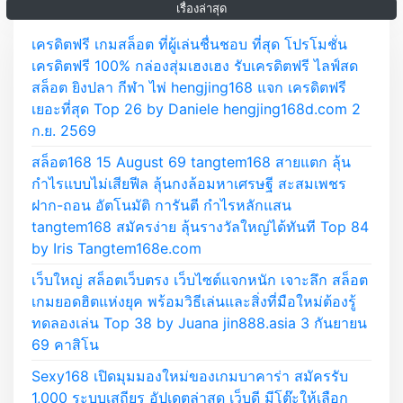
รั
เรื่องล่าสุด
บ
เครดิตฟรี เกมสล็อต ที่ผู้เล่นชื่นชอบ ที่สุด โปรโมชั่น
:
เครดิตฟรี 100% กล่องสุ่มเฮงเฮง รับเครดิตฟรี ไลฟ์สด
สล็อต ยิงปลา กีฬา ไพ่ hengjing168 แจก เครดิตฟรี
เยอะที่สุด Top 26 by Daniele hengjing168d.com 2
ก.ย. 2569
สล็อต168 15 August 69 tangtem168 สายแตก ลุ้น
กำไรแบบไม่เสียฟีล ลุ้นกงล้อมหาเศรษฐี สะสมเพชร
ฝาก-ถอน อัตโนมัติ การันตี กำไรหลักแสน
tangtem168 สมัครง่าย ลุ้นรางวัลใหญ่ได้ทันที Top 84
by Iris Tangtem168e.com
เว็บใหญ่ สล็อตเว็บตรง เว็บไซต์แจกหนัก เจาะลึก สล็อต
เกมยอดฮิตแห่งยุค พร้อมวิธีเล่นและสิ่งที่มือใหม่ต้องรู้
ทดลองเล่น Top 38 by Juana jin888.asia 3 กันยายน
69 คาสิโน
Sexy168 เปิดมุมมองใหม่ของเกมบาคาร่า สมัครรับ
1,000 ระบบเสถียร อัปเดตล่าสุด เว็บดี มีโต๊ะให้เลือก