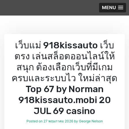
MENU
S
k
i
เว็บแม่ 918kissauto เว็บ
p
t
ตรง เล่นสล็อตออนไลน์ให้
o
สนุก ต้องเลือกเว็บที่มีเกม
c
o
ครบและระบบไว ใหม่ล่าสุด
n
t
Top 67 by Norman
e
918kissauto.mobi 20
n
t
JUL 69 casino
Posted on
27 พฤษภาคม 2026
by
George Nelson