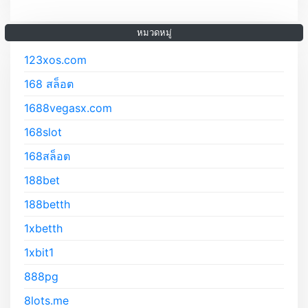
หมวดหมู่
123xos.com
168 สล็อต
1688vegasx.com
168slot
168สล็อต
188bet
188betth
1xbetth
1xbit1
888pg
8lots.me