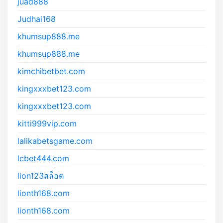
juad888
Judhai168
khumsup888.me
khumsup888.me
kimchibetbet.com
kingxxxbet123.com
kingxxxbet123.com
kitti999vip.com
lalikabetsgame.com
lcbet444.com
lion123สล็อต
lionth168.com
lionth168.com