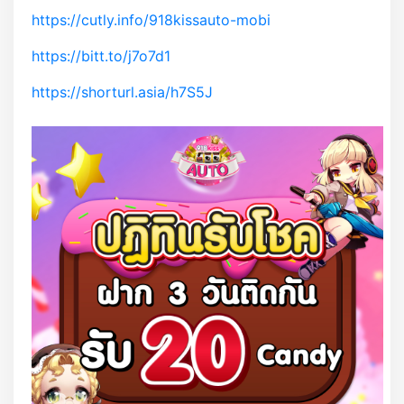
https://cutly.info/918kissauto-mobi
https://bitt.to/j7o7d1
https://shorturl.asia/h7S5J