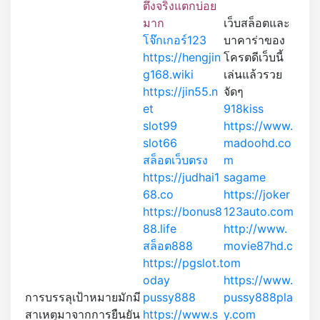
ตึงจริงแตกบ่อย
มาก
เว็บสล็อตและ
โจ๊กเกอร์123
บาคาร่าของ
https://hengjin
โครตดีเว็บนี้
g168.wiki
เล่นแล้วรวย
https://jin55.n
จัดๆ
et
918kiss
slot99
https://www.
slot66
madoohd.co
สล็อตเว็บตรง
m
https://judhai1
sagame
68.co
https://joker
https://bonus8
123auto.com
88.life
http://www.
สล็อต888
movie87hd.c
https://pgslot.t
om
oday
https://www.
การบรรลุเป้าหมายมักมี
pussy888
pussy888pla
สาเหตุมาจากการยืนยัน
https://www.s
y.com