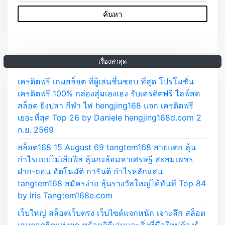
น
ห
า
สำ
ห
รั
เรื่องล่าสุด
บ
เครดิตฟรี เกมสล็อต ที่ผู้เล่นชื่นชอบ ที่สุด โปรโมชั่น
:
เครดิตฟรี 100% กล่องสุ่มเฮงเฮง รับเครดิตฟรี ไลฟ์สด
สล็อต ยิงปลา กีฬา ไพ่ hengjing168 แจก เครดิตฟรี
เยอะที่สุด Top 26 by Daniele hengjing168d.com 2
ก.ย. 2569
สล็อต168 15 August 69 tangtem168 สายแตก ลุ้น
กำไรแบบไม่เสียฟีล ลุ้นกงล้อมหาเศรษฐี สะสมเพชร
ฝาก-ถอน อัตโนมัติ การันตี กำไรหลักแสน
tangtem168 สมัครง่าย ลุ้นรางวัลใหญ่ได้ทันที Top 84
by Iris Tangtem168e.com
เว็บใหญ่ สล็อตเว็บตรง เว็บไซต์แจกหนัก เจาะลึก สล็อต
เกมยอดฮิตแห่งยุค พร้อมวิธีเล่นและสิ่งที่มือใหม่ต้องรู้