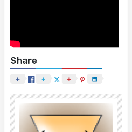
Share