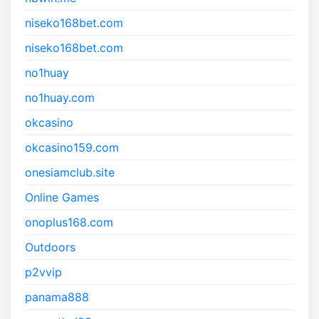
niseko168bet.com
niseko168bet.com
no1huay
no1huay.com
okcasino
okcasino159.com
onesiamclub.site
Online Games
onoplus168.com
Outdoors
p2vvip
panama888