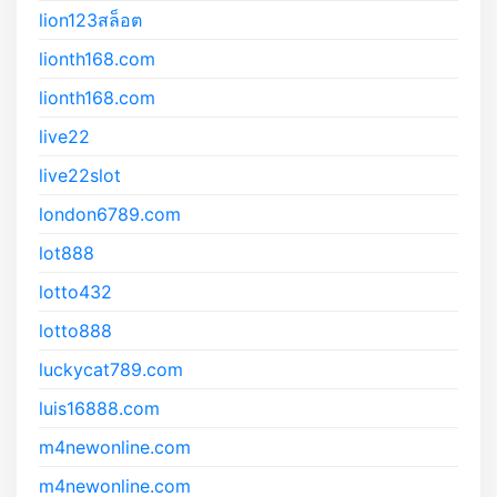
lion123สล็อต
lionth168.com
lionth168.com
live22
live22slot
london6789.com
lot888
lotto432
lotto888
luckycat789.com
luis16888.com
m4newonline.com
m4newonline.com