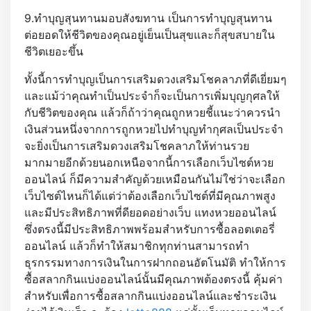
9.ทำบุญสุนทานมอบสังฆทาน เป็นการทําบุญสุนทาน
ต่อยอดให้ชีวิตของคุณอยู่เย็นเป็นสุขและก็สุขสบายใน
ชีวิตเยอะขึ้น
ทั้งนี้การทำบุญเป็นการเสริมดวงเสริมโชคลาภที่ดีเยี่ยมๆ
และแม้ว่าคุณทำเป็นประจำก็จะเป็นการเพิ่มบุญกุศลให้
กับชีวิตของคุณ แล้วก็ถ้าว่าคุณถูกหวยชี้แนะว่าควรนำ
เงินส่วนหนึ่งจากการถูกหวยไปทำบุญทำกุศลเป็นประจำ
จะยิ่งเป็นการเสริมดวงเสริมโชคลาภให้ท่านรวย
มากมายอีกด้วยนอกเหนือจากนี้การเลือกเว็บไซต์หวย
ออนไลน์ ก็มีความสำคัญด้วยเหมือนกันไม่ใช่ว่าจะเลือก
เว็บไซต์ไหนก็ได้แต่ว่าต้องเลือกเว็บไซต์ที่มีคุณภาพสูง
และมีประสิทธิภาพที่ดียอดอย่างเว็บ แทงหวยออนไลน์
ซึ่งตรงนี้มีประสิทธิภาพพร้อมสำหรับการซื้อลอตเตอรี่
ออนไลน์ แล้วก็ทำให้สมาชิกทุกท่านสามารถทำ
ธุรกรรมทางการเงินในการฝากถอนอัตโนมัติ ทำให้การ
ซื้อสลากกินแบ่งออนไลน์นั้นมีคุณภาพต้องตรงนี้ คุ้มค่า
สำหรับเพื่อการซื้อสลากกินแบ่งออนไลน์และชำระเงิน