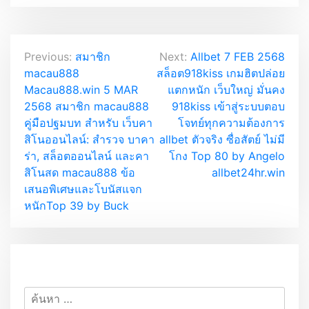
แ
Previous:
สมาชิก
Next:
Allbet 7 FEB 2568
macau888
สล็อต918kiss เกมฮิตปล่อย
น
Macau888.win 5 MAR
แตกหนัก เว็บใหญ่ มั่นคง
2568 สมาชิก macau888
918kiss เข้าสู่ระบบตอบ
ะ
คู่มือปฐมบท สำหรับ เว็บคา
โจทย์ทุกความต้องการ
แ
สิโนออนไลน์: สำรวจ บาคา
allbet ตัวจริง ซื่อสัตย์ ไม่มี
ร่า, สล็อตออนไลน์ และคา
โกง Top 80 by Angelo
น
สิโนสด macau888 ข้อ
allbet24hr.win
ว
เสนอพิเศษและโบนัสแจก
หนักTop 39 by Buck
เ
รื่
อ
ง
ค้