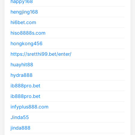
happy168
hengjing168
hi6bet.com
hiso8888s.com
hongkong456
https://sretthi99.bet/enter/
huayhit88
hydra888
ib888pro.bet
ib888pro.bet
infyplus888.com
Jinda55
jinda888