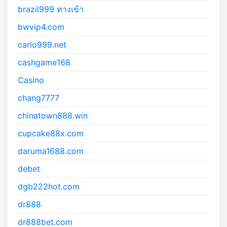
brazil999 ทางเข้า
bwvip4.com
carlo999.net
cashgame168
Casino
chang7777
chinatown888.win
cupcake88x.com
daruma1688.com
debet
dgb222hot.com
dr888
dr888bet.com