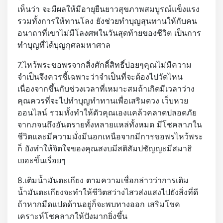
เห็นว่า จะมีผลให้มีอายุยืนยาวสุขภาพสมบูรณ์แข็งแรง
รวมทั้งการให้ทานโลง ยังช่วยทําบุญสุนทานให้กับคน
อนาถาที่เขาไม่มีโลงศพในวันสุดท้ายของชีวิต เป็นการ
ทำบุญที่ได้บุญกุศลมหาศาล
7.ไหว้พระขอพรจากสิ่งศักดิ์สิทธิ์บ่อยๆคุณไม่มีความ
จำเป็นจึงควรชี้เฉพาะว่าจำเป็นที่จะต้องไปวัดไหน
เนื่องจากขึ้นกับช่วงเวลาที่เหมาะสมถ้าเกิดมีเวลาว่าง
คุณควรที่จะไปทำบุญทำทานเพื่อเสริมดวง เว็บหวย
ออนไลน์ รวมทั้งทำให้ตัวคุณเองแคล้วคลาดปลอดภัย
จากภจนถึงอันตรายทั้งหลายแหล่ทั้งหมด มีโชคลาภใน
ชีวิตและมีความมั่งมีนอกเหนือจากมีการขอพรไหว้พระ
ก็ ยังทำให้จิตใจของคุณสงบมีสติสัมปชัญญะมีสมาธิ
เยอะขึ้นเรื่อยๆ
8.เติมน้ำมันตะเกียง ตามความเชื่อกล่าวว่าการเติม
น้ำมันตะเกียงจะทำให้ชีวิตสว่างไสวส่งแสงไปยังสิ่งที่ดี
ถ้าหากมืดแปดด้านอยู่ก็จะพบทางออก เสริมโชค
เคราะห์โชคลาภให้ปังมากยิ่งขึ้น