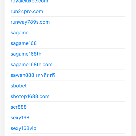
royaleluxee.com
run24pro.com
runway789s.com
sagame
sagame168
sagame168th
sagame168th.com
sawan888 เครดิตฟรี
sbobet
sbotop1688.com
scr888
sexy168
sexy168vip