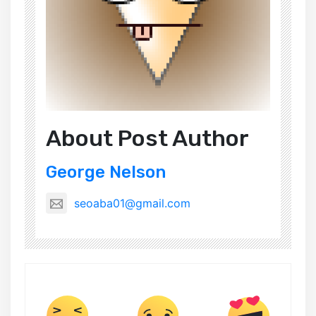
About Post Author
George Nelson
seoaba01@gmail.com