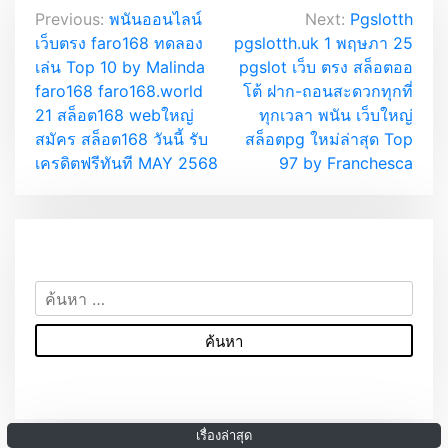
แ
Previous:
พนันออนไลน์
Next:
Pgslotth
เว็บตรง faro168 ทดลอง
pgslotth.uk 1 พฤษภา 25
น
เล่น Top 10 by Malinda
pgslot เว็บ ตรง สล็อตออ
faro168 faro168.world
โต้ ฝาก-ถอนสะดวกทุกที่
ะ
21 สล็อต168 webใหญ่
ทุกเวลา พนัน เว็บใหญ่
แ
สมัคร สล็อต168 วันนี้ รับ
สล็อตpg ใหม่ล่าสุด Top
เครดิตฟรีทันที MAY 2568
97 by Franchesca
น
ว
เ
รื่
ค้
น
อ
ห
ง
า
สำ
ห
รั
เรื่องล่าสุด