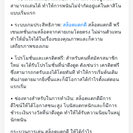
สามารถเล่นได้ ทำให้การพนันไม่จำกัดอยู่แค่ในคาสิโน
แบบเริ่มแรก
• ระบบเกมประสิทธิภาพ:
สล็อตแตกดี
สล็อตแตกดี พรี
เซนเทชั่นเกมสล็อตจากค่ายเกมโดยตรง ไม่ผ่านตัวแทน
ทำให้มั่นใจได้ในเรื่องของคุณภาพและก็ความ
เสถียรภาพของเกม
• โปรโมชั่นและเครดิตฟรี: สำหรับคนที่สมัครสมาชิก
ใหม่ จะได้รับโปรโมชั่นที่น่าดึงดูด ดังเช่นว่า เครดิตฟรี
ซึ่งสามารถกดรับเองได้โดยทันที ทำให้การเริ่มต้นเดิม
พันง่ายดายมากยิ่งขึ้นและก็มีโอกาสได้กำไรตั้งแต่ตอน
แรกเริ่ม
• ช่องทางสำหรับในการทำเงิน: สล็อตแตกดีมีการ
ดีไซน์ให้ได้โอกาสชนะสูง โบนัสแตกหนักและก็มีการ
ชำระเงินรางวัลที่น่าดึงดูด ทำให้ได้รับความนิยมในหมู่
นักพนัน
กระบวนการเล่น สล็อตแตกดี ให้ได้กำไร