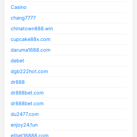
Casino
chang7777
chinatown888.win
cupcake88x.com
daruma1688.com
debet
dgb222hot.com
dr888
dr888bet.com
dr888bet.com
du2477.com
enjoy24.fun
etbet16888.com