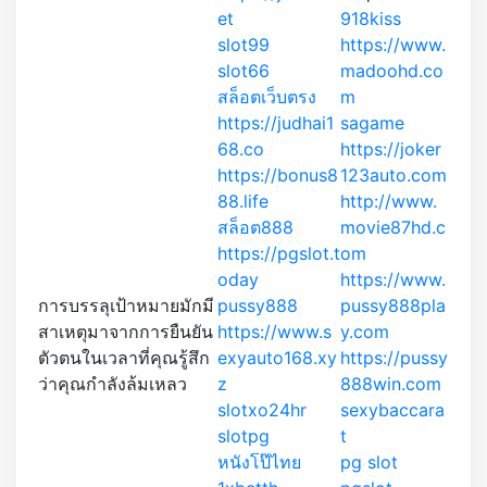
et
918kiss
slot99
https://www.
slot66
madoohd.co
สล็อตเว็บตรง
m
https://judhai1
sagame
68.co
https://joker
https://bonus8
123auto.com
88.life
http://www.
สล็อต888
movie87hd.c
https://pgslot.t
om
oday
https://www.
การบรรลุเป้าหมายมักมี
pussy888
pussy888pla
สาเหตุมาจากการยืนยัน
https://www.s
y.com
ตัวตนในเวลาที่คุณรู้สึก
exyauto168.xy
https://pussy
ว่าคุณกำลังล้มเหลว
z
888win.com
slotxo24hr
sexybaccara
slotpg
t
หนังโป๊ไทย
pg slot