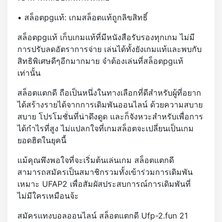
• สล็อตpgแท้: เกมสล็อตแท้ถูกลิขสิทธิ์
สล็อตpgแท้ เก็บเกมแท้ที่มีหนังสือรับรองทุกเกม ไม่มี
การปรับลดอัตราการจ่าย เล่นได้ทั้งยังเกมแท้และพบกับ
สิทธิพิเศษดีๆอีกมากมาย จำต้องเล่นที่สล็อตpgแท้
เท่านั้น
สล็อตแตกดี ถือเป็นหนึ่งในทางเลือกที่ดีสำหรับผู้ที่อยาก
ได้สร้างรายได้จากการเดิมพันออนไลน์ ด้วยความสบาย
สบาย โปรโมชั่นที่น่าดึงดูด และก็จังหวะสำหรับเพื่อการ
ได้กำไรที่สูง ไม่แปลกใจที่เกมสล็อตจะเปลี่ยนเป็นเกม
ยอดฮิตในยุคนี้
แม้คุณพึงพอใจที่จะเริ่มต้นเล่นเกม สล็อตแตกดี
สามารถสมัครเป็นสมาชิกรวมทั้งเข้าร่วมการเดิมพัน
เหมาะ UFAP2 เพื่อสัมผัสประสบการณ์การเดิมพันที่
ไม่มีใครเหมือนจ้ะ
สมัครแทงบอลออนไลน์ สล็อตแตกดี Ufp-2.fun 21