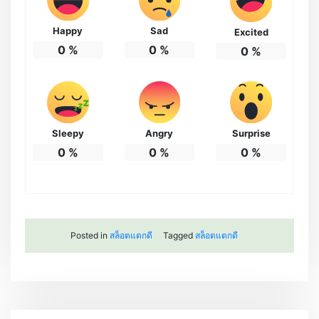
Happy
Sad
Excited
0
%
0
%
0
%
Sleepy
Angry
Surprise
0
%
0
%
0
%
Posted in
สล็อตแตกดี
Tagged
สล็อตแตกดี