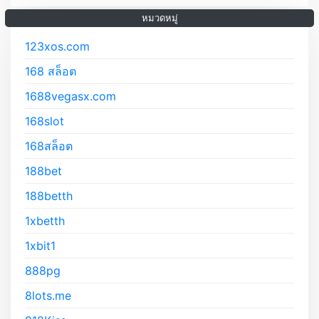
หมวดหมู่
123xos.com
168 สล็อต
1688vegasx.com
168slot
168สล็อต
188bet
188betth
1xbetth
1xbit1
888pg
8lots.me