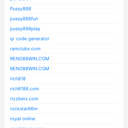
Pussy888
pussy888fun
pussy888play
qr code generator
ramclubx.com
RENO88WIN.COM
RENO88WIN.COM
rich818
rich8188.com
rizzbetx.com
rockstar66m
royal online