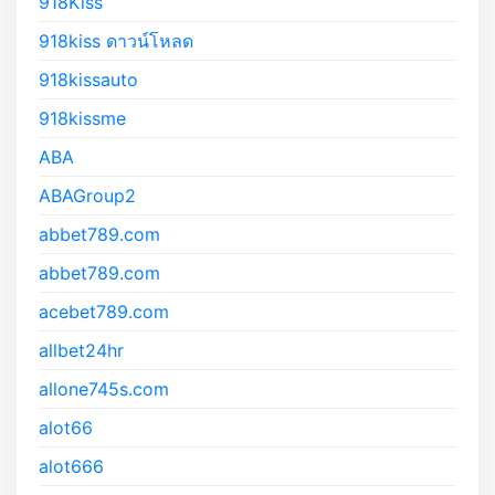
918Kiss
918kiss ดาวน์โหลด
918kissauto
918kissme
ABA
ABAGroup2
abbet789.com
abbet789.com
acebet789.com
allbet24hr
allone745s.com
alot66
alot666