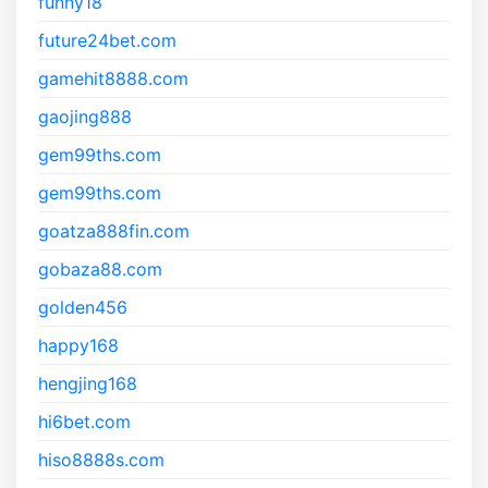
funny18
future24bet.com
gamehit8888.com
gaojing888
gem99ths.com
gem99ths.com
goatza888fin.com
gobaza88.com
golden456
happy168
hengjing168
hi6bet.com
hiso8888s.com