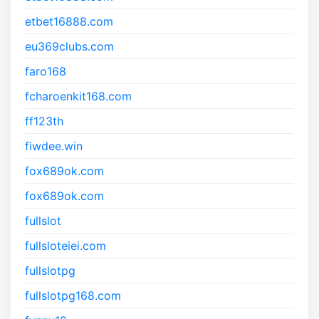
etbet16888.com
eu369clubs.com
faro168
fcharoenkit168.com
ff123th
fiwdee.win
fox689ok.com
fox689ok.com
fullslot
fullsloteiei.com
fullslotpg
fullslotpg168.com