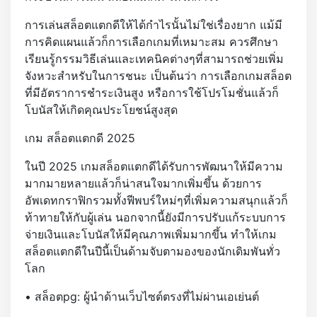
การเล่นสล็อตแตกดีให้ได้กำไรนั้นไม่ใช่เรื่องยาก แม้มี
การคิดแผนแล้วก็การเลือกเกมที่เหมาะสม ควรศึกษา
เรียนรู้กรรมวิธีเล่นและเทคนิคต่างๆที่สามารถช่วยเพิ่ม
จังหวะสำหรับในการชนะ เป็นต้นว่า การเลือกเกมสล็อต
ที่มีอัตราการชำระเงินสูง หรือการใช้โปรโมชั่นแล้วก็
โบนัสให้เกิดคุณประโยชน์สูงสุด
เกม สล็อตแตกดี 2025
ในปี 2025 เกมสล็อตแตกดีได้รับการพัฒนาให้มีความ
มากมายหลายแล้วก็น่าสนใจมากเพิ่มขึ้น ด้วยการ
อัพเดทกราฟิกรวมทั้งฟีพบร์ใหม่ๆที่เพิ่มความสนุกแล้วก็
ท้าทายให้กับผู้เล่น นอกจากนี้ยังมีการปรับแก้ระบบการ
จ่ายเงินและโบนัสให้มีคุณภาพเพิ่มมากขึ้น ทำให้เกม
สล็อตแตกดีในปีนี้เป็นด้ามจับตามองของนักเดิมพันทั่ว
โลก
• สล็อตpg: ผู้นำด้านเว็บไซต์ตรงที่ไม่ผ่านเอเย่นต์