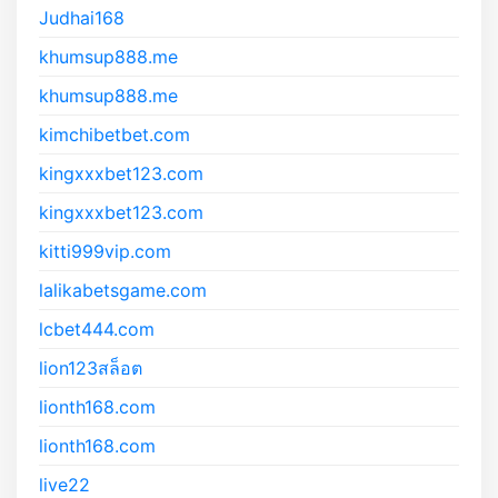
Judhai168
khumsup888.me
khumsup888.me
kimchibetbet.com
kingxxxbet123.com
kingxxxbet123.com
kitti999vip.com
lalikabetsgame.com
lcbet444.com
lion123สล็อต
lionth168.com
lionth168.com
live22