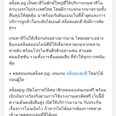
สล็อต pg เป็นคาสิโนยักษ์ใหญ่ที่ให้บริการเกมคาสิโน
ครบวงจรในประเทศไทย โดยมีการแจกมากมายรวมทั้ง
คืนทุนให้สุดคุ้ม มาพร้อมกับต้นแบบเว็บที่ล้ำยุคและการ
บริการลูกค้าในระดับไฮเอนด์ สล็อตแตกดี ยังมีการคัด
สรร
เกมคาสิโนให้เลือกเล่นอย่างมากมาย โดยเฉพาะอย่าง
ยิ่งเกมสล็อตออนไลน์ที่มีให้เลือกหลายเกมจากหลาย
ค่ายดัง พร้อมโปรโมชั่นดีๆตัวอย่างเช่น ส่วนลด
คอมมิชชั่น รวมทั้งการคืนยอดเสีย ที่ทำให้ทุกการพนัน
คุ้ม
• ทดสอบเล่นสล็อต pg: เล่นเกม
สล็อตแตกดี
ใหม่ๆได้
ก่อนผู้ใด
สล็อตpg เปิดโอกาสให้สมาชิกทดลองเล่นเกมฟรี พร้อม
เบิกเงินรางวัลจริงผ่านการใช้แรงงานเครดิตฟรี เว็บนี้มี
ความมั่นคงยั่งยืนสูง เปิดให้บริการมานาน รับประกัน
เรื่องการโอนเงินไว ถ้าหากไม่ได้อยากต้องการพลาด
เข้ามาทดสอบเล่นที่นี่ได้เลย