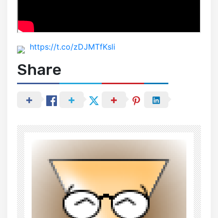
https://t.co/zDJMTfKsli
Share