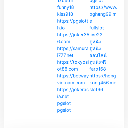
1xbetth
pgslot
funny18
https://www.
kiss918
pgheng99.m
https://pgslott
e
h.io
fullslot
https://joker35
live22
6.com
ดูหนัง
https://samura
ดูหนัง
i777.net
ออนไลน์
https://tokyosl
ดูหนังฟรี
ot88.com
faro168
https://betway
https://hong
vietnam.com
kong456.me
https://jokeras
slot66
ia.net
pgslot
pgslot