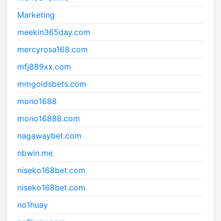
Marketing
meekin365day.com
mercyrosa168.com
mfj889xx.com
mmgoldsbets.com
mono1688
mono16888.com
nagawaybet.com
nbwin.me
niseko168bet.com
niseko168bet.com
no1huay