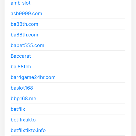
amb slot
asb9999.com
ba88th.com
ba88th.com
babet555.com
Baccarat
baj88thb
bar4game24hr.com
baslot168
bbp168.me
betflix
betflixtikto
betflixtikto.info