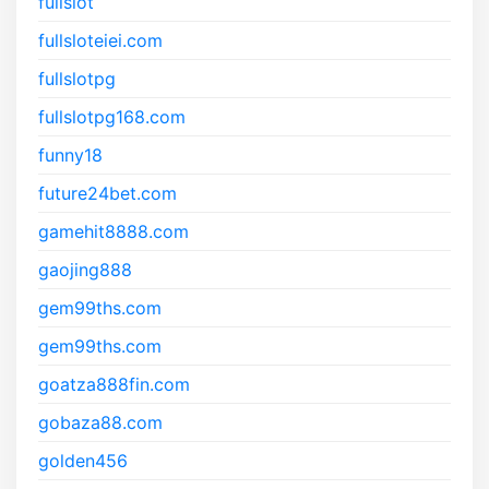
fullslot
fullsloteiei.com
fullslotpg
fullslotpg168.com
funny18
future24bet.com
gamehit8888.com
gaojing888
gem99ths.com
gem99ths.com
goatza888fin.com
gobaza88.com
golden456