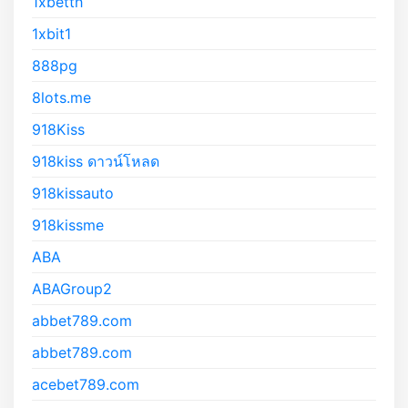
1xbetth
1xbit1
888pg
8lots.me
918Kiss
918kiss ดาวน์โหลด
918kissauto
918kissme
ABA
ABAGroup2
abbet789.com
abbet789.com
acebet789.com