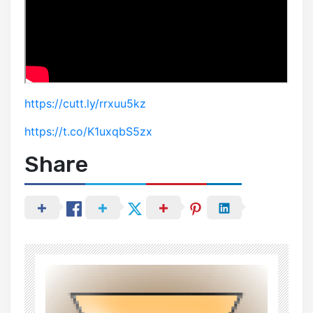
https://cutt.ly/rrxuu5kz
https://t.co/K1uxqbS5zx
Share