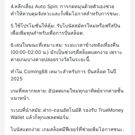
4.หลีกเลี่ยง Auto Spin: การกดหมุนด้วยตัวเองช่วย
ทำให้ควบคุมจังหวะและก็เพิ่มโอกาสสำหรับการชนะ.
5.ใช้โปรโมชั่นให้คุ้ม: รับโบนัสสมัครใหม่หรือฟรีสปิน
เพื่อเพิ่มทุนสำหรับเพื่อการปั่นสล็อต.
6.เล่นในขณะที่เหมาะสม: ระยะเวลาข้างหลังเที่ยงคืน
(00:00-02:00 น.) มักเป็นช่วงๆที่สล็อตแตกง่าย เพราะ
ค่ายเกมบางค่ายปล่อยรางวัลในระยะนี้.
ทำไม Coming88 เหมาะสำหรับการ ปั่นสล็อต ในปี
2025
เกมที่หลากหลาย: อัปเดตเกมใหม่ทุกอาทิตย์จากค่ายชั้น
แนวหน้า.
ระบบที่นำสมัย: ฝาก-ถอนอัตโนมัติ รองรับ TrueMoney
Wallet แล้วก็ทุกแพลตฟอร์ม.
โบนัสแตกง่าย: เกมสล็อตมีฟีเจอร์ที่ช่วยเพิ่มโอกาสชนะ.