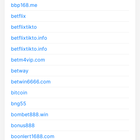
bbp168.me
betflix
betflixtikto
betflixtikto.info
betflixtikto.info
betm4vip.com
betway
betwin6666.com
bitcoin
bng55
bombet888.win
bonus888
boonlert1688.com