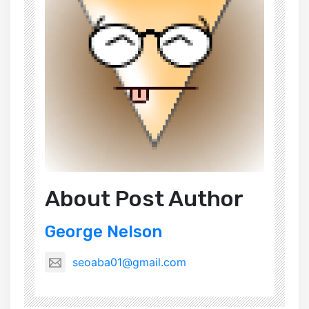
About Post Author
George Nelson
seoaba01@gmail.com