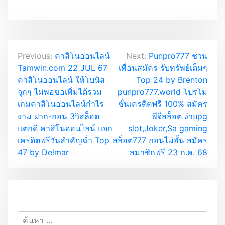
แ
Previous:
คาสิโนออนไลน์
Next:
Punpro777 ชวน
Tamwin.com 22 JUL 67
เพื่อนสมัคร รับทรัพย์เต็มๆ
น
คาสิโนออนไลน์ ให้โบนัส
Top 24 by Brenton
จุกๆ ไม่พอขอเพิ่มได้รวม
punpro777.world โปรโม
ะ
เกมคาสิโนออนไลน์กำไร
ชั่นเครดิตฟรี 100% สมัคร
แ
งาม ฝาก-ถอน 3วิสล็อต
พีจีสล็อต ง่ายpg
แตกดี คาสิโนออนไลน์ แจก
slot,Joker,Sa gaming
น
เครดิตฟรีวันสำคัญฉ่ำ Top
สล็อต777 ถอนไม่อั้น สมัคร
ว
47 by Delmar
สมาชิกฟรี 23 ก.ค. 68
เ
รื่
อ
ค้