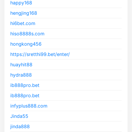
happy168
hengjing168
hi6bet.com
hiso8888s.com
hongkong456
https://sretthi99.bet/enter/
huayhit88
hydra888
ib888pro.bet
ib888pro.bet
infyplus888.com
Jinda55
jinda888