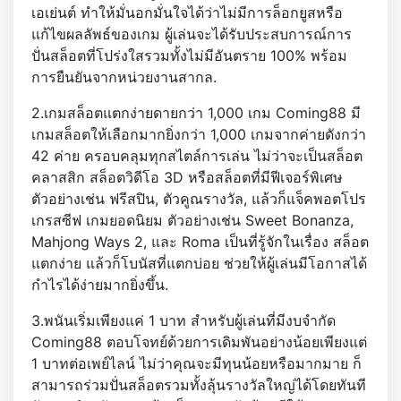
เอเย่นต์ ทำให้มั่นอกมั่นใจได้ว่าไม่มีการล็อกยูสหรือ
แก้ไขผลลัพธ์ของเกม ผู้เล่นจะได้รับประสบการณ์การ
ปั่นสล็อตที่โปร่งใสรวมทั้งไม่มีอันตราย 100% พร้อม
การยืนยันจากหน่วยงานสากล.
2.เกมสล็อตแตกง่ายดายกว่า 1,000 เกม Coming88 มี
เกมสล็อตให้เลือกมากยิ่งกว่า 1,000 เกมจากค่ายดังกว่า
42 ค่าย ครอบคลุมทุกสไตล์การเล่น ไม่ว่าจะเป็นสล็อต
คลาสสิก สล็อตวิดีโอ 3D หรือสล็อตที่มีฟีเจอร์พิเศษ
ตัวอย่างเช่น ฟรีสปิน, ตัวคูณรางวัล, แล้วก็แจ็คพอตโปร
เกรสซีฟ เกมยอดนิยม ตัวอย่างเช่น Sweet Bonanza,
Mahjong Ways 2, และ Roma เป็นที่รู้จักในเรื่อง สล็อต
แตกง่าย แล้วก็โบนัสที่แตกบ่อย ช่วยให้ผู้เล่นมีโอกาสได้
กำไรได้ง่ายมากยิ่งขึ้น.
3.พนันเริ่มเพียงแค่ 1 บาท สำหรับผู้เล่นที่มีงบจำกัด
Coming88 ตอบโจทย์ด้วยการเดิมพันอย่างน้อยเพียงแต่
1 บาทต่อเพย์ไลน์ ไม่ว่าคุณจะมีทุนน้อยหรือมากมาย ก็
สามารถร่วมปั่นสล็อตรวมทั้งลุ้นรางวัลใหญ่ได้โดยทันที