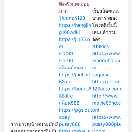
ตึงจริงแตกบ่อย
มาก
เว็บสล็อตและ
โจ๊กเกอร์123
บาคาร่าของ
https://hengjin
โครตดีเว็บนี้
g168.wiki
เล่นแล้วรวย
https://jin55.n
จัดๆ
et
918kiss
slot99
https://www.
slot66
madoohd.co
สล็อตเว็บตรง
m
https://judhai1
sagame
68.co
https://joker
https://bonus8
123auto.com
88.life
http://www.
สล็อต888
movie87hd.c
https://pgslot.t
om
oday
https://www.
การบรรลุเป้าหมายมักมี
pussy888
pussy888pla
สาเหตุมาจากการยืนยัน
https://www.s
y.com