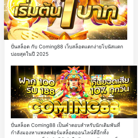
ปั่นสล็อต กับ Coming88 เว็บสล็อตแตกง่ายโบนัสแตก
บ่อยสุดในปี 2025
ปั่นสล็อต Coming88 เป็นคำตอบสำหรับนักเดิมพันที่
กำลังมองหาแพลตฟอร์มสล็อตออนไลน์ที่อีกทั้ง