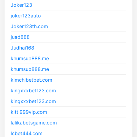
Joker123
joker123auto
Joker123th.com
juad888
Judhai168
khumsup888.me
khumsup888.me
kimchibetbet.com
kingxxxbet123.com
kingxxxbet123.com
kitti999vip.com
lalikabetsgame.com
lcbet444.com