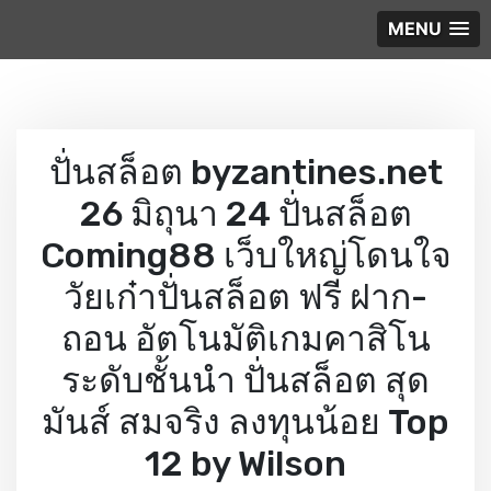
MENU
S
k
i
ปั่นสล็อต byzantines.net
p
t
26 มิถุนา 24 ปั่นสล็อต
o
Coming88 เว็บใหญ่โดนใจ
c
o
วัยเก๋าปั่นสล็อต ฟรี ฝาก-
n
t
ถอน อัตโนมัติเกมคาสิโน
e
ระดับชั้นนำ ปั่นสล็อต สุด
n
t
มันส์ สมจริง ลงทุนน้อย Top
12 by Wilson