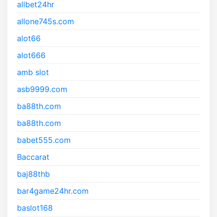
allbet24hr
allone745s.com
alot66
alot666
amb slot
asb9999.com
ba88th.com
ba88th.com
babet555.com
Baccarat
baj88thb
bar4game24hr.com
baslot168