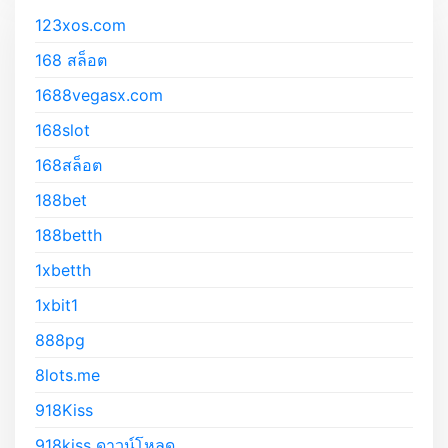
123xos.com
168 สล็อต
1688vegasx.com
168slot
168สล็อต
188bet
188betth
1xbetth
1xbit1
888pg
8lots.me
918Kiss
918kiss ดาวน์โหลด