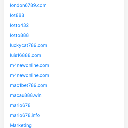
london6789.com
lot888
lotto432
lotto888
luckycat789.com
luis16888.com
m4newonline.com
m4newonline.com
mac1bet789.com
macau888.win
mario678
mario678.info
Marketing