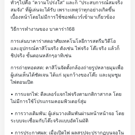
ทั่วๆไปคือ “ความโปร่งใส” และก็ “ประสบการณ์สมจริง
สมจัง” ที่ผู้เล่นจะได้รับ เพราะเหตุว่าทุกอย่างเกิดขึ้น
เบื้องหน้าโดยไม่มีการใช้ซอฟต์แวร์เข้ามาเกี่ยวข้อง
วิธีการทำงานของ บาคาร่า168
การเล่นบาคาร่าสดอาศัยเทคโนโลยีการสตรีมวิดีโอ
และอุปกรณ์คาสิโนจริง ดังเช่น ไพ่จริง โต๊ะจริง แล้วก็
ชิปจริง ขั้นตอนหลักๆอาทิเช่น
การถ่ายทอดสด: คาสิโนจัดตั้งกล้องถ่ายรูปหลายมุมเพื่อ
ผู้เล่นเห็นได้ชัดเจน ได้แก่ มุมกว้างของโต๊ะ และมุมซูม
ไพ่ตอนเปิด
• การแจกไพ่: ดีลเลอร์แจกไพ่จริงตามกติกาสากล โดย
ไม่มีการใช้โปรแกรมคอมพิวเตอร์สุ่ม
• การวางเดิมพัน: ผู้เล่นวางเดิมพันผ่านหน้าหน้าจอ โดย
ระบบจะเชื่อมกับโต๊ะจริงแบบอัตโนมัติ
• การประกาศผล: เมื่อเปิดไพ่ ผลสรุปจะปรากฏบนจอใน