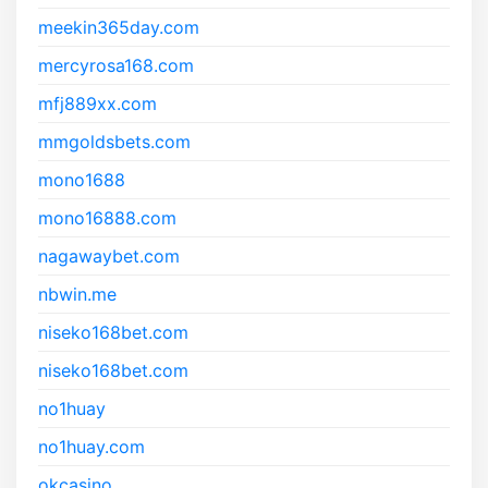
meekin365day.com
mercyrosa168.com
mfj889xx.com
mmgoldsbets.com
mono1688
mono16888.com
nagawaybet.com
nbwin.me
niseko168bet.com
niseko168bet.com
no1huay
no1huay.com
okcasino