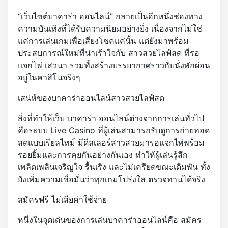
“เว็บไซต์บาคาร่า ออนไลน์” กลายเป็นอีกหนึ่งช่องทาง
ความบันเทิงที่ได้รับความนิยมอย่างยิ่ง เนื่องจากไม่ใช่
แค่การเล่นเกมเพื่อเสี่ยงโชคแค่นั้น แต่ยังมาพร้อม
ประสบการณ์ใหม่ที่น่าเร้าใจกับ สาวสวยไลฟ์สด ที่รอ
แจกไพ่ เสวนา รวมทั้งสร้างบรรยากาศราวกับนั่งพักผ่อน
อยู่ในคาสิโนจริงๆ
เสน่ห์ของบาคาร่าออนไลน์สาวสวยไลฟ์สด
สิ่งที่ทำให้เว็บ บาคาร่า ออนไลน์ต่างจากการเล่นทั่วไป
คือระบบ Live Casino ที่ผู้เล่นสามารถรับดูการถ่ายทอด
สดแบบเรียลไทม์ มีดีลเลอร์สาวสวยมารอแจกไพ่พร้อม
รอยยิ้มและการคุยกันอย่างกันเอง ทำให้ผู้เล่นรู้สึก
เพลิดเพลินเจริญใจ รื้นเริง และไม่เครียดขณะเดิมพัน ทั้ง
ยังเพิ่มความเชื่อมั่นว่าทุกเกมโปร่งใส ตรวจทานได้จริง
สมัครฟรี ไม่เสียค่าใช้จ่าย
หนึ่งในจุดเด่นของการเล่นบาคาร่าออนไลน์คือ สมัคร