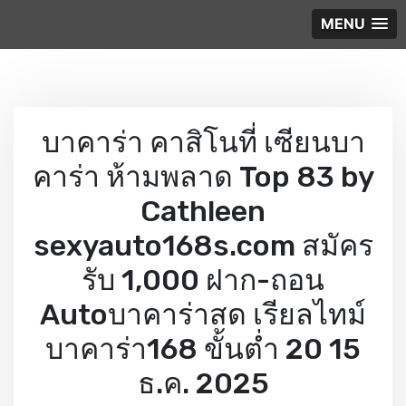
MENU
S
k
i
บาคาร่า คาสิโนที่ เซียนบา
p
t
คาร่า ห้ามพลาด Top 83 by
o
Cathleen
c
o
sexyauto168s.com สมัคร
n
t
รับ 1,000 ฝาก-ถอน
e
Autoบาคาร่าสด เรียลไทม์
n
t
บาคาร่า168 ขั้นต่ำ 20 15
ธ.ค. 2025