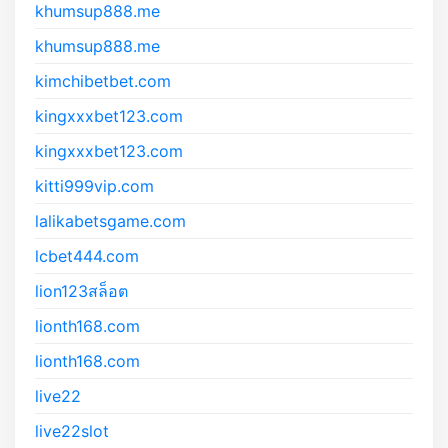
khumsup888.me
khumsup888.me
kimchibetbet.com
kingxxxbet123.com
kingxxxbet123.com
kitti999vip.com
lalikabetsgame.com
lcbet444.com
lion123สล็อต
lionth168.com
lionth168.com
live22
live22slot