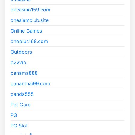
okcasino159.com
onesiamclub.site
Online Games
onoplus168.com
Outdoors
p2vvip
panama888
pananthai99.com
panda555
Pet Care
PG
PG Slot