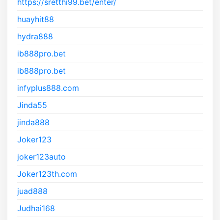
https://sretthi99.bet/enter/
huayhit88
hydra888
ib888pro.bet
ib888pro.bet
infyplus888.com
Jinda55
jinda888
Joker123
joker123auto
Joker123th.com
juad888
Judhai168